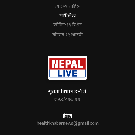
स्वास्थ्य साहित्य
अभिलेख
कोभिड-१९ विशेष
कोभिड-१९ भिडियो
सूचना विभाग दर्ता नं.
१५६८/०७६-७७
ईमेल
healthkhabarnews@gmail.com