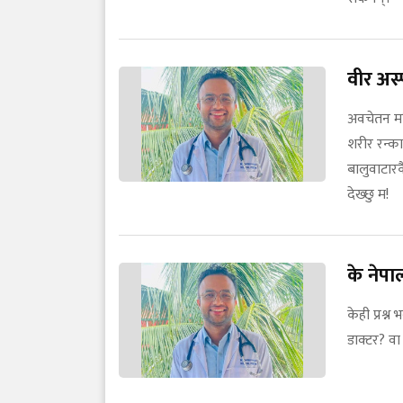
वीर अस्
अवचेतन मस्
शरीर रन्का
बालुवाटारकै
देख्छु म!
के नेप
केही प्रश्
डाक्टर? व