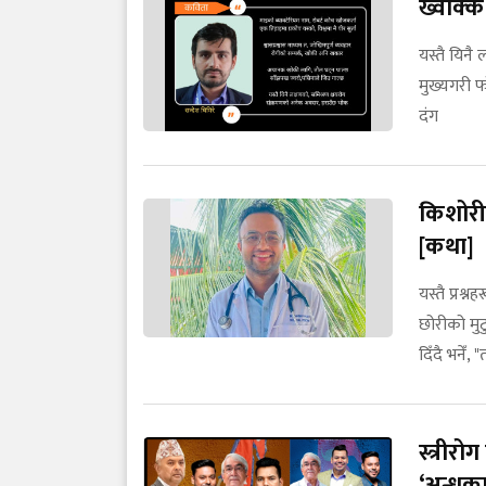
ख्वाक्क
यस्तै यिन
मुख्यगरी फ
दंग
किशोरी
[कथा]
यस्तै प्रश्
छोरीको मुट
दिँदै भनेँ,
स्त्रीर
‘अन्धका