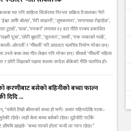
ित्सक भए पनि साहित्य सिर्जनामा निरन्तर सक्रिय रिजालका ‘मेरो
 ‘ईश्वर आफैँ बोल्छ’, ‘मेरी सान्नानी’, ‘शुभकामना’, ‘सगरमाथा रोइरहेछ’,
तार टुट्यो’, ‘यात्रा’, ‘पपकर्न’ लगायत १३ वटा गीति एल्बम प्रकाशित
लक्ष्मी पूजा’, ‘छोरी बुहारी’, ‘जूनतारा’, ‘साथी’, ‘एक नम्बरको पाखे’,
‘उकाली–ओराली’ र ‘गौँथली’ गरी आठवटा चलचित्र निर्माण गरेका छन्।
मा उनले कथा तथा गीत लेखन पनि गरेका छन्। यीमध्ये ‘गौँथली’ महिला
 र छोरी शिक्षाको पक्षमा सशक्त सन्देश बोकेको गीति चलचित्र हो।
को करणीबाट बसेको बहिनीको बच्चा फाल्न
ी दिदि ...
न्, “यसैले तिम्रो श्रीमान्को बच्चा हो भनी। असार महिनादेखि पटक–
ुतेकी रहेछे। त्यही बेला बच्चा बसेको रहेछ। दुईचोटि गाउँकै
 औषधि खाइछे- ‘बच्चा गएको होला’ भन्थी तर गएन रहेछ।”