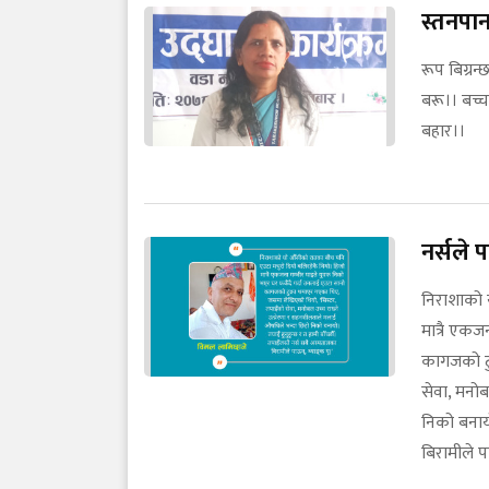
स्तनपान
रूप बिग्रन्
बरू।। बच्चा
बहार।।
नर्सले
निराशाको 
मात्रै एकज
कागजको टु
सेवा, मनोब
निको बनायो
बिरामीले पा