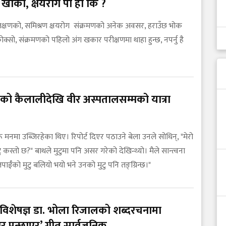
 खोकी, क्षयरोग पो हो कि ?
ै लक्षणको, समिश्रण क्षयरोग संक्रमणको अनेक अवसर, हराउँछ भोक
ोक्सो, संक्रमणको पहिलो अंग खकार परीक्षणमा थाहा हुन्छ, नपर्नु है
को कैलालीदेखि वीर अस्पतालसम्मको यात्रा
नहरू मनमा उब्जिरहेका थिए। रिपोर्ट दिएर पठाउने बेला उनले सोधिन्, "मेरो
ु कस्तो छ?" बाथले मुटुमा पनि असर गरेको देखिन्थ्यो। मैले सान्त्वना
 "तपाईँको मुटु बलियो भयो भने उनको मुटु पनि तङ्ग्रिन्छ।"
ोग विशेषज्ञ डा. भोला रिजालको शब्दरचनामा
र पन्छाएर’ गीत सार्वजनिक