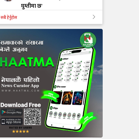
घुम्तीमा छ'
सबै हेर्नुहोस
‘टिम मंगल' चुनावी समूह मात्र थिएन,
मेडिकल मुभमेन्ट हो : डा. मंगल रावल
'हरेक टाउको दुखाइ ब्रेन ट्युमर होइन,
यी लक्षणहरू देखिए हुनसक्छ जोखिम'
डा. अमात्यलाई प्रश्न– धेरै हेडफोन वा
इयरफोनको प्रयोगले कानमा असर
गर्छ ?