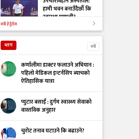
उपचारविहीन अस्पताल:
हामी भवन बनाउँदैछौँ कि
स्वास्थ्य प्रणाली?
सबै हेर्नुहोस
भयरहित 'जीवनरक्षक',
ब्लग
सुरक्षित अस्पताल:
सबै
स्वास्थ्यकर्मी सुरक्षा ऐनमा
कडा परिमार्जनको
कर्णालीमा डाक्टर फलाउने अभियान :
अपरिहार्यता
पहिलो मेडिकल इन्टर्नसिप ब्याचको
ऐतिहासिक यात्रा
डाँडापारिको स्वास्थ्य:
भूगोल, समुदाय र
प्युटार बसाइँ : दुर्गम स्वास्थ्य सेवाको
जनस्वास्थ्यबीचको सम्बन्ध
वास्तविक अनुहार
स्वास्थ्यकर्मी असुरक्षित
चुरोट तनाव घटाउने कि बढाउने?
हुँदा जोखिममा स्वास्थ्य