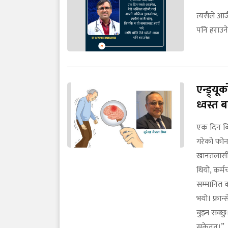
त्यसैले आज
पनि हराउन
एन्ड्र्
ध्वस्त 
एक दिन बिह
गरेको फोन
खानतलासी ग
थियो, कर्
सम्मानित 
भयो। फ्रान
बुझ्न सक्
सकेनन्।”