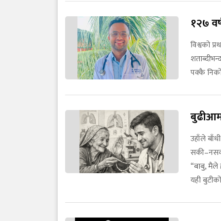
१२७ वर
विश्वको प्
शताब्दीभन्द
पक्कै निको
बुढीआम
उहाँले बाँ
सकी–नसकी ख
“बाबु, मैल
यही बुटीको