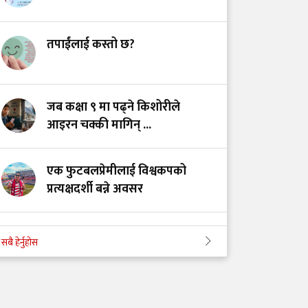
सेवा: उपचार गर्नेलाई
हातपात हैन सम्मान दिउँ
तपाईंलाई कस्तो छ?
स्वास्थ्य सेवामा कर: २०७५
को त्यो ऐतिहासिक निर्णय
जब कक्षा ९ मा पढ्ने किशोरीले
र आजको यथार्थ
आइरन चक्की मागिन् ...
एक फुटबलप्रेमीलाई विश्वकपको
प्रत्यक्षदर्शी बन्ने अवसर
अपी बेसक्याम्पको बढ्दो आकर्षण र
सबै हेर्नुहोस
उचाइजन्य रोगको अदृश्य जोखिम
कटारी अस्पताल विवादः माफी, संवाद