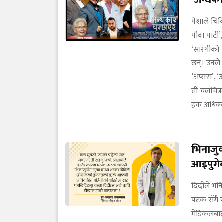
पेशाले चिक
पौवा पाटी’,
‘सारंगीको 
छन्। उनले ‘
‘अप्सरा’, 
ती चलचित्र
हक अधिकार
भिनाजु
आइपुगेक
दिदीले भनि
पटक सँगै स
मेडिकलबाट