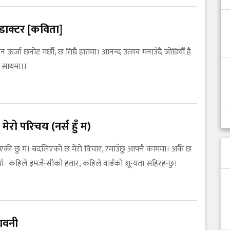
ो डाक्टर [कविता]
 ऊर्जा छनोट गर्छौ, छ तिम्रै हातमा। आनन्द उत्सव मनाउँदै जोडियौँ है
ो साथमा।।
मेरो परिचय (नर्स हुँ म)
एकी छु म। बदलिएको छ मेरो विचार, रमाउँछु आफ्नै काममा। अर्कै छ
्या- कहिले इमर्जेन्सीको हतार, कहिले वार्डको शून्यता सहिरहन्छु।
तावनी