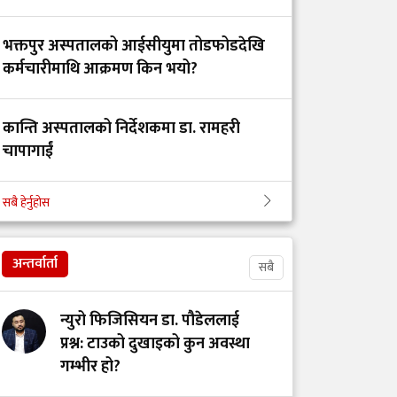
भक्तपुर अस्पतालको आईसीयुमा तोडफोडदेखि
कर्मचारीमाथि आक्रमण किन भयो?
कान्ति अस्पतालको निर्देशकमा डा. रामहरी
चापागाईं
सबै हेर्नुहोस
खाना लगत्तैका यी बानीले गर्न सक्छन् स्वास्थ्यमा
गम्भीर असर
अन्तर्वार्ता
सबै
न्युरो फिजिसियन डा. पौडेललाई
प्रश्न: टाउको दुखाइको कुन अवस्था
गम्भीर हो?