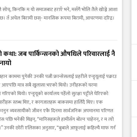
ै सोच्, किनकि म यो समाजबाट हराएँ भने, मसँगै भोलि तैले खोज्ने आशा
ेछ। तँ अचेल बिरामी छस्- मानसिक रूपमा बिरामी, आचरणमा दरिद्र।
यूको कथा: जब पार्किन्सनको औषधिले परिवारलाई नै
बनायो
ान काममा पुगेकी उनकी पत्नी फ्रान्सेसलाई प्रहरीले एन्ड्र्यूलाई पक्राउ
 आएपछि मात्र सबै खुलासा भएको थियो। उनीहरूको घरमा
रिएको थियो। एन्ड्र्यूको कार्यालय पहेँलो सुरक्षा पट्टीले घेरिएको
मचारीहरू स्तब्ध थिए, र कागजातहरू बाकसमा हालिँदै थिए। एक
कानुन व्यवसायीको जीवन एकै दिनमा सार्वजनिक अपमानमा परिणत
्सेस पछि भनेकी थिइन्, “मानिसहरूले हामीसँग बोल्न चाहेनन्, र म त्यो
छु।” उनकी छोरी एलिसका अनुसार, “बुबाले आफूलाई कहिल्यै माफ गर्न