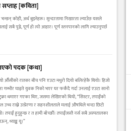
 सप्ताह [कविता]
छ भन्छन् कोही, अर्ध बुझ्नेहरू। सुन्दरतामा निखारता ल्याउँछ यसले
लाई सबै पुग्ने, पूर्ण हो त्यो आहार। पूर्ण स्तनपानको लागि ल्याउनुपर्छ
 पाएको पदक [कथा]
यो औँसीको रातका बीच पनि एउटा मधुरो दियो बलिरहेकै थियो। हिजो
ना गम्भीर घाइते युवक निको भएर घर फर्कँदै गर्दा उनलाई एउटा सानो
क्रा थमाएर गएका थिए, जसमा लेखिएको थियो, “सिस्टर, तपाईँको
ल उच्च राख्ने उत्प्रेरणा र सहनशीलताले मलाई औषधिले भन्दा छिटो
। तपाईँ हुनुहुन्छ र त हामी बाँच्छौँ। तपाईँजस्तै नर्स सबै अस्पतालका
ऊन्, थ्याङ्क यू।”