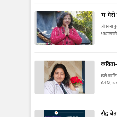
'म' मेर
जीवनमा कुन
अध्यात्मक
कविता- 
हिले बदलि
मेरो दिनचर
रौद्र चे