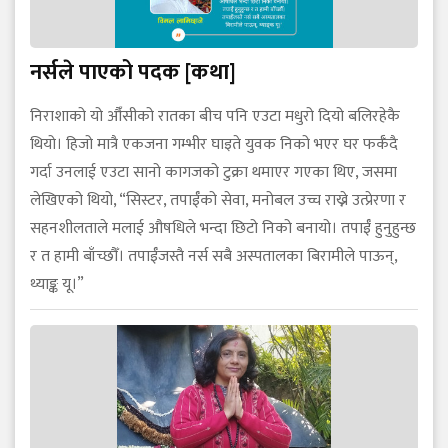
नर्सले पाएको पदक [कथा]
निराशाको यो औँसीको रातका बीच पनि एउटा मधुरो दियो बलिरहेकै
थियो। हिजो मात्रै एकजना गम्भीर घाइते युवक निको भएर घर फर्कँदै
गर्दा उनलाई एउटा सानो कागजको टुक्रा थमाएर गएका थिए, जसमा
लेखिएको थियो, “सिस्टर, तपाईँको सेवा, मनोबल उच्च राख्ने उत्प्रेरणा र
सहनशीलताले मलाई औषधिले भन्दा छिटो निको बनायो। तपाईँ हुनुहुन्छ
र त हामी बाँच्छौँ। तपाईँजस्तै नर्स सबै अस्पतालका बिरामीले पाऊन्,
थ्याङ्क यू।”