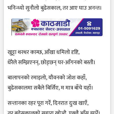
भनिन्थ्यो सुनौलो बुढेसकाल, तर आए घाउ अनन्त।
खुट्टा थरथर काम्छ, आँखा धमिलो दृष्टि,
धेरैले सम्झिएनन्, छोड्छन् घर-आँगनको बस्ती।
बालापनको रमाइलो, यौवनको जोश कहाँ,
बुढेसकालमा सबैले बिर्सिए, म मात्र बाँचे यहाँ।
सन्तानका रहर पूरा गरेँ, दिनरात दुःख खाएँ,
तर बुढेसकालको सहारा खोज्दै, एक्लै आँसु झारेँ।