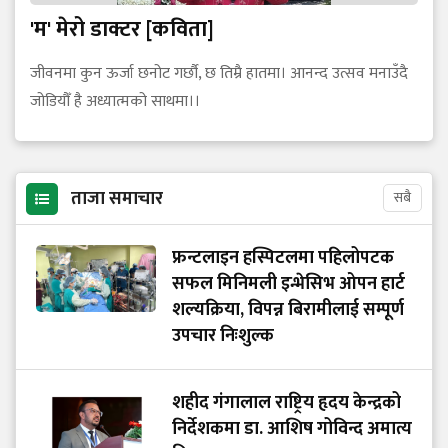
'म' मेरो डाक्टर [कविता]
जीवनमा कुन ऊर्जा छनोट गर्छौ, छ तिम्रै हातमा। आनन्द उत्सव मनाउँदै
जोडियौँ है अध्यात्मको साथमा।।
ताजा समाचार
सबै
फ्रन्टलाइन हस्पिटलमा पहिलोपटक
सफल मिनिमली इन्भेसिभ ओपन हार्ट
शल्यक्रिया, विपन्न बिरामीलाई सम्पूर्ण
उपचार निःशुल्क
शहीद गंगालाल राष्ट्रिय हृदय केन्द्रको
निर्देशकमा डा. आशिष गोविन्द अमात्य