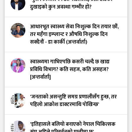
दुखाइको कुन अवस्था गम्भीर हो?
आधारभूत स्वास्थ्य सेवा निःशुल्क दिन तयार छौं,
तर महँगा इम्प्लान्ट र औषधि निःशुल्क दिन
सक्दैनौं - डा कार्की (अन्तर्वार्ता)
स्वास्थ्यमा गाभिएपछि कसरी चल्दै छ खाद्य
प्रविधि विभाग? कति सहज, कति असहज?
[अन्तर्वार्ता]
'जनताको असन्तुष्टि समग्र प्रणालीसँग हुन्छ, तर
पहिलो आक्रोश डाक्टरमाथि पोखिन्छ'
'इतिहासले बलियो बनाएको नेपाल चिकित्सक
संघ अहिले परिवर्तनको घुम्तीमा छ'