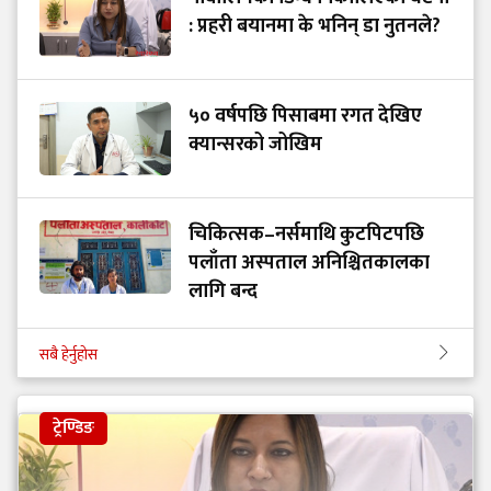
: प्रहरी बयानमा के भनिन् डा नुतनले?
५० वर्षपछि पिसाबमा रगत देखिए
क्यान्सरको जोखिम
चिकित्सक–नर्समाथि कुटपिटपछि
पलाँता अस्पताल अनिश्चितकालका
लागि बन्द
सबै हेर्नुहोस
ट्रेण्डिङ