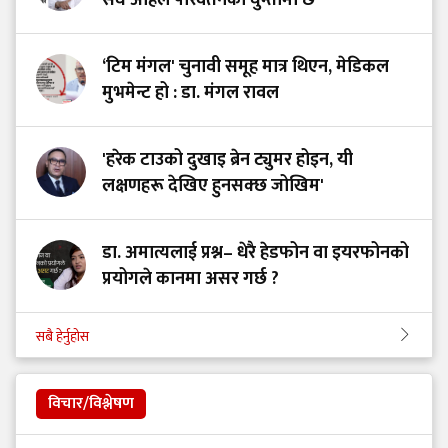
‘टिम मंगल' चुनावी समूह मात्र थिएन, मेडिकल
मुभमेन्ट हो : डा. मंगल रावल
'हरेक टाउको दुखाइ ब्रेन ट्युमर होइन, यी
लक्षणहरू देखिए हुनसक्छ जोखिम'
डा. अमात्यलाई प्रश्न– धेरै हेडफोन वा इयरफोनको
प्रयोगले कानमा असर गर्छ ?
सबै हेर्नुहोस
विचार/विश्लेषण