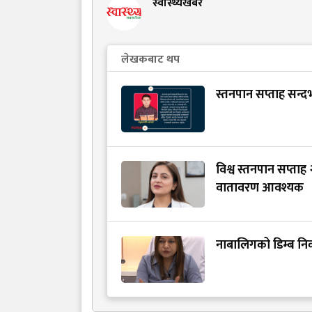
स्वास्थ्यखबर
लेखकबाट थप
स्तनपान सप्ताह सन्दर्
विश्व स्तनपान सप्ताह
वातावरण आवश्यक
नाबालिगको डिम्ब निक