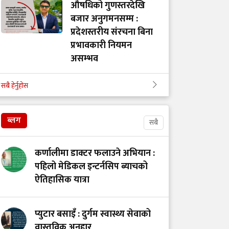
औषधिको गुणस्तरदेखि
बजार अनुगमनसम्म :
प्रदेशस्तरीय संरचना बिना
प्रभावकारी नियमन
असम्भव
सबै हेर्नुहोस
गोरखाका विकट
विद्यालयमा मुटु रोगको
खोजी: समयमै रोग पत्ता
ब्लग
सबै
लाग्दा बच्न थाल्यो
बालबालिकाको जीवन
कर्णालीमा डाक्टर फलाउने अभियान :
पहिलो मेडिकल इन्टर्नसिप ब्याचको
ऐतिहासिक यात्रा
सेवा, संघर्ष र सम्मानको
पर्खाइमा नर्स
प्युटार बसाइँ : दुर्गम स्वास्थ्य सेवाको
वास्तविक अनुहार