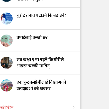
खाद्य स्वच्छता र गुणस्तर
नियमन: मन्त्रालय परिवर्तन
चुरोट तनाव घटाउने कि बढाउने?
कि प्रणालीमा सुधार?
स्तनपानमैत्री कार्यस्थल
तपाईंलाई कस्तो छ?
बनाऔँ
अस्तित्वको खोजीमा
जब कक्षा ९ मा पढ्ने किशोरीले
नर्सिङ पेसा: साधना
आइरन चक्की मागिन् ...
देशको, सम्मान कहिले?
एक फुटबलप्रेमीलाई विश्वकपको
प्रत्यक्षदर्शी बन्ने अवसर
अपी बेसक्याम्पको बढ्दो आकर्षण र
सबै हेर्नुहोस