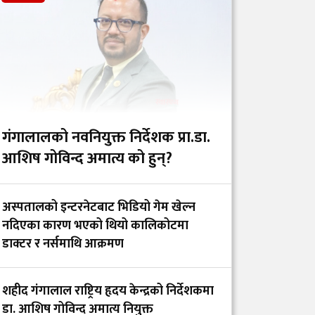
चिकित्सक–नर्समाथि
कुटपिटपछि पलाँता
अस्पताल अनिश्चितकालका
लागि बन्द
गंगालालको नवनियुक्त निर्देशक प्रा.डा.
वैद्यखानाले गति लिएकोमा
आशिष गोविन्द अमात्य को हुन्?
गर्व गर्दै पूर्व स्वास्थ्यमन्त्री
प्रदीप पौडेलले सरकारलाई
अस्पतालको इन्टरनेटबाट भिडियो गेम खेल्न
दिए ६ सुझाव
नदिएका कारण भएको थियो कालिकोटमा
डाक्टर र नर्समाथि आक्रमण
नेपाल नेत्र ज्योति संघलाई
डब्लुएचओ दक्षिण–पूर्वी
शहीद गंगालाल राष्ट्रिय हृदय केन्द्रको निर्देशकमा
एसिया क्षेत्रीय ‘पब्लिक
डा. आशिष गोविन्द अमात्य नियुक्त
हेल्थ च्याम्पियन्स’ अवार्ड