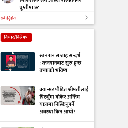
चिकित्सक संघ अहिले परिवर्तनको
घुम्तीमा छ'
सबै हेर्नुहोस
‘टिम मंगल' चुनावी समूह मात्र थिएन,
मेडिकल मुभमेन्ट हो : डा. मंगल रावल
विचार/विश्लेषण
'हरेक टाउको दुखाइ ब्रेन ट्युमर होइन,
स्तनपान सप्ताह सन्दर्भ
यी लक्षणहरू देखिए हुनसक्छ जोखिम'
: स्तनपानबाट सुरु हुन्छ
बच्चाको भविष्य
डा. अमात्यलाई प्रश्न– धेरै हेडफोन वा
इयरफोनको प्रयोगले कानमा असर
क्यान्सर पीडित श्रीमतीलाई
गर्छ ?
पिठ्युँमा बोकेर अन्तिम
यात्रामा निस्किनुपर्ने
अवस्था किन आयो?