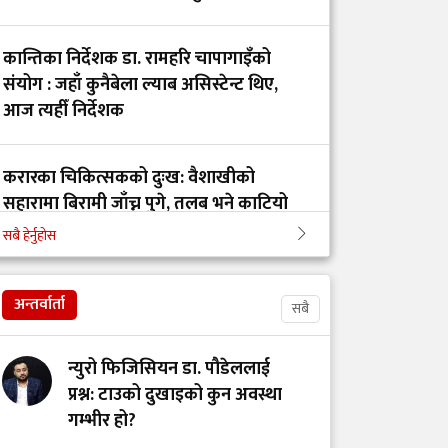
कान्तिका निर्देशक डा. रामहरि चापागाइँको
क्यान्सर पीडित श्रीमतीलाई
संयोग : जहाँ कुनैबेला ल्याब असिस्टेन्ट थिए,
पिठ्युँमा बोकेर अन्तिम
आज त्यहीँ निर्देशक
यात्रामा निस्किनुपर्ने
अवस्था किन आयो?
करारका चिकित्सकको दुःख: वैशाखीको
सहारामा बिरामी जाँच्न पुगे, तलब भने काटियो
पलाँता अस्पतालमा
चिकित्सक र नर्समाथि
सबै हेर्नुहोस
दुर्व्यवहार र तोडफोडमा
कान्ति अस्पतालको निर्देशकमा डा. रामहरी
संलग्न तीन जना पक्राउ
चापागाईं
अन्तर्वार्ता
सबै
मानसिक सामाजिक
न्युरो फिजिसियन डा. पौडेललाई
अध्यात्मिक स्वास्थ्य
प्रश्न: टाउको दुखाइको कुन अवस्था
आजको आवश्यकता
गम्भीर हो?