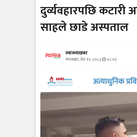
दुर्व्यवहारपछि कटारी अ
साहले छाडे अस्पताल
स्वास्थ्यखबर
मंगलबार, जेठ १२, २०८३
०८:०२