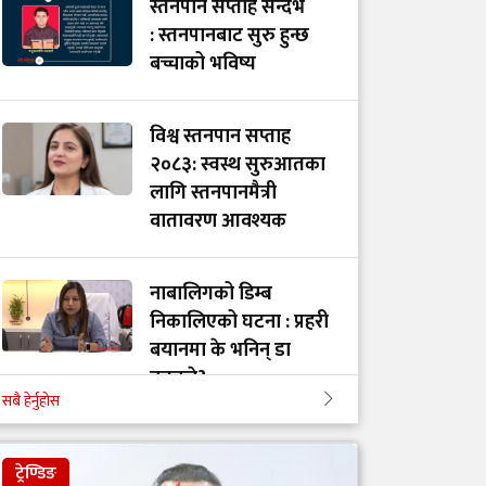
स्तनपान सप्ताह सन्दर्भ
: स्तनपानबाट सुरु हुन्छ
बच्चाको भविष्य
विश्व स्तनपान सप्ताह
२०८३: स्वस्थ सुरुआतका
लागि स्तनपानमैत्री
वातावरण आवश्यक
नाबालिगको डिम्ब
निकालिएको घटना : प्रहरी
बयानमा के भनिन् डा
नुतनले?
सबै हेर्नुहोस
५० वर्षपछि पिसाबमा रगत
ट्रेण्डिङ
देखिए क्यान्सरको जोखिम