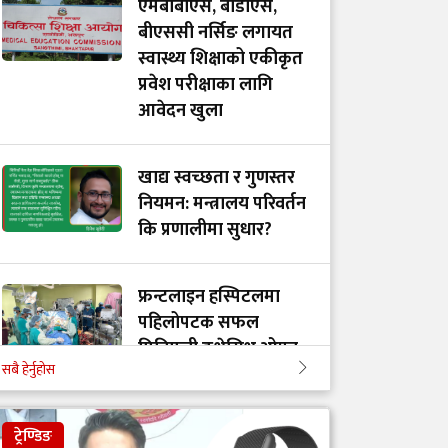
एमबीबीएस, बीडीएस,
बीएससी नर्सिङ लगायत
स्वास्थ्य शिक्षाको एकीकृत
प्रवेश परीक्षाका लागि
आवेदन खुला
खाद्य स्वच्छता र गुणस्तर
नियमन: मन्त्रालय परिवर्तन
कि प्रणालीमा सुधार?
फ्रन्टलाइन हस्पिटलमा
पहिलोपटक सफल
मिनिमली इन्भेसिभ ओपन
सबै हेर्नुहोस
हार्ट शल्यक्रिया, विपन्न
बिरामीलाई सम्पूर्ण उपचार
निःशुल्क
ट्रेण्डिङ