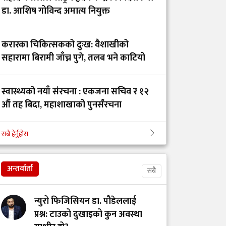
लागि फोकल पर्सन
डा. आशिष गोविन्द अमात्य नियुक्त
तोकियो
करारका चिकित्सकको दुःख: वैशाखीको
स्वास्थ्य बीमा बन्द गर्ने छुट
सहारामा बिरामी जाँच्न पुगे, तलब भने काटियो
सरकारलाई छैन :
पूर्वस्वास्थ्यमन्त्री प्रदीप
स्वास्थ्यको नयाँ संरचना : एकजना सचिव र १२
पौडेल
औं तह बिदा, महाशाखाको पुनर्संरचना
कर्णालीमा डाक्टर फलाउने
सबै हेर्नुहोस
भक्तपुर अस्पतालको आईसीयुमा तोडफोडदेखि
अभियान : पहिलो मेडिकल
कर्मचारीमाथि आक्रमण किन भयो?
इन्टर्नसिप ब्याचको
ऐतिहासिक यात्रा
अन्तर्वार्ता
सबै
न्युरो फिजिसियन डा. पौडेललाई
निजी मेडिकल
प्रश्न: टाउको दुखाइको कुन अवस्था
कलेजहरूको अडान :