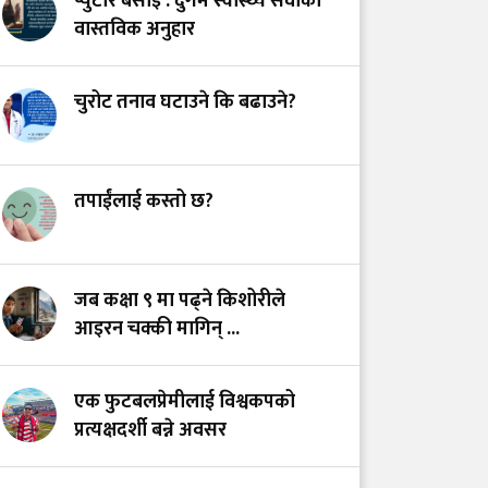
प्युटार बसाइँ : दुर्गम स्वास्थ्य सेवाको
जनस्वास्थ्यबीचको सम्बन्ध
वास्तविक अनुहार
स्वास्थ्यकर्मी असुरक्षित
चुरोट तनाव घटाउने कि बढाउने?
हुँदा जोखिममा स्वास्थ्य
सेवा: उपचार गर्नेलाई
हातपात हैन सम्मान दिउँ
तपाईंलाई कस्तो छ?
स्वास्थ्य सेवामा कर: २०७५
को त्यो ऐतिहासिक निर्णय
जब कक्षा ९ मा पढ्ने किशोरीले
र आजको यथार्थ
आइरन चक्की मागिन् ...
एक फुटबलप्रेमीलाई विश्वकपको
प्रत्यक्षदर्शी बन्ने अवसर