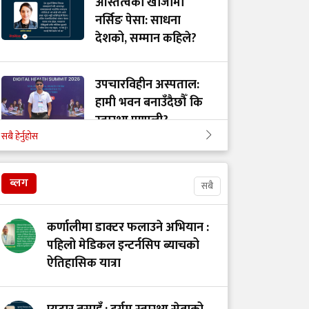
अस्तित्वको खोजीमा
नर्सिङ पेसा: साधना
देशको, सम्मान कहिले?
उपचारविहीन अस्पताल:
हामी भवन बनाउँदैछौँ कि
स्वास्थ्य प्रणाली?
सबै हेर्नुहोस
भयरहित 'जीवनरक्षक',
ब्लग
सुरक्षित अस्पताल:
सबै
स्वास्थ्यकर्मी सुरक्षा ऐनमा
कडा परिमार्जनको
कर्णालीमा डाक्टर फलाउने अभियान :
अपरिहार्यता
पहिलो मेडिकल इन्टर्नसिप ब्याचको
ऐतिहासिक यात्रा
डाँडापारिको स्वास्थ्य:
भूगोल, समुदाय र