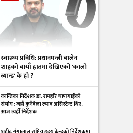
शहीद गंगालाल राष्ट्रिय
हृदय केन्द्रको निर्देशकमा
डा. आशिष गोविन्द अमात्य
नियुक्त
नेपाल नर्सिङ काउन्सिलको
स्वास्थ्य प्रविधि: प्रधानमन्त्री बालेन
अध्यक्षमा सकुन्तला
शाहको बायाँ हातमा देखिएको 'कालो
प्रजापति, उपाध्यक्षमा
ब्यान्ड' के हो ?
बिमला कुमारी साह र
रजिस्ट्रारमा पार्वती
विष्टलाई नियुक्त
कान्तिका निर्देशक डा. रामहरि चापागाइँको
संयोग : जहाँ कुनैबेला ल्याब असिस्टेन्ट थिए,
आज त्यहीँ निर्देशक
अस्पतालहरूमा १०
प्रतिशत निःशुल्क शय्या र
उपचार सहजीकरणका
शहीद गंगालाल राष्ट्रिय हृदय केन्द्रको निर्देशकमा