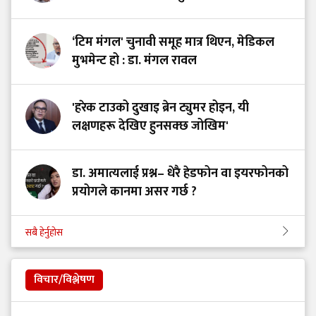
‘टिम मंगल' चुनावी समूह मात्र थिएन, मेडिकल
मुभमेन्ट हो : डा. मंगल रावल
'हरेक टाउको दुखाइ ब्रेन ट्युमर होइन, यी
लक्षणहरू देखिए हुनसक्छ जोखिम'
डा. अमात्यलाई प्रश्न– धेरै हेडफोन वा इयरफोनको
प्रयोगले कानमा असर गर्छ ?
सबै हेर्नुहोस
विचार/विश्लेषण