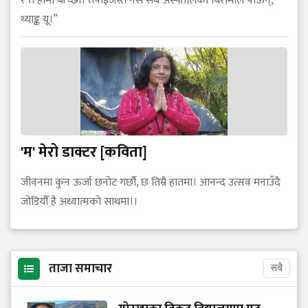
र त हामी बाँच्छौँ। तपाईँजस्तै नर्स सबै अस्पतालका बिरामीले पाऊन्,
थ्याङ्क यू।”
'म' मेरो डाक्टर [कविता]
जीवनमा कुन ऊर्जा छनोट गर्छौ, छ तिम्रै हातमा। आनन्द उत्सव मनाउँदै
जोडियौँ है अध्यात्मको साथमा।।
ताजा समाचार
सबै