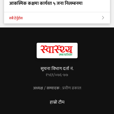
आकस्मिक कक्षमा कार्यरत ५ जना निलम्बनमा
सबै हेर्नुहोस
सूचना विभाग दर्ता नं.
१५६९/०७६-७७
अध्यक्ष / सम्पादक
: प्रवीण ढकाल
हाम्रो टीम