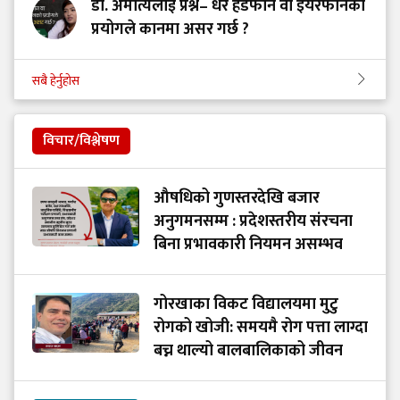
डा. अमात्यलाई प्रश्न– धेरै हेडफोन वा इयरफोनको
प्रयोगले कानमा असर गर्छ ?
सबै हेर्नुहोस
विचार/विश्लेषण
औषधिको गुणस्तरदेखि बजार
अनुगमनसम्म : प्रदेशस्तरीय संरचना
बिना प्रभावकारी नियमन असम्भव
गोरखाका विकट विद्यालयमा मुटु
रोगको खोजी: समयमै रोग पत्ता लाग्दा
बच्न थाल्यो बालबालिकाको जीवन