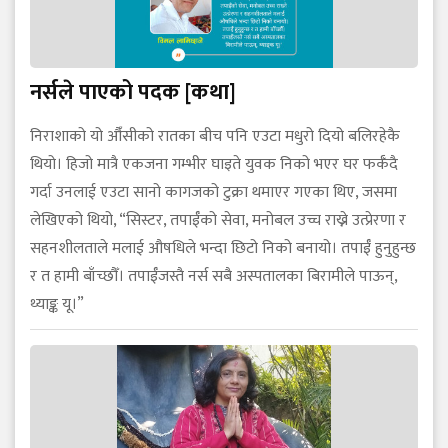
नर्सले पाएको पदक [कथा]
निराशाको यो औँसीको रातका बीच पनि एउटा मधुरो दियो बलिरहेकै
थियो। हिजो मात्रै एकजना गम्भीर घाइते युवक निको भएर घर फर्कँदै
गर्दा उनलाई एउटा सानो कागजको टुक्रा थमाएर गएका थिए, जसमा
लेखिएको थियो, “सिस्टर, तपाईँको सेवा, मनोबल उच्च राख्ने उत्प्रेरणा र
सहनशीलताले मलाई औषधिले भन्दा छिटो निको बनायो। तपाईँ हुनुहुन्छ
र त हामी बाँच्छौँ। तपाईँजस्तै नर्स सबै अस्पतालका बिरामीले पाऊन्,
थ्याङ्क यू।”