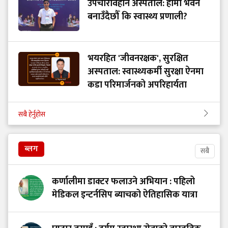
उपचारविहीन अस्पताल: हामी भवन
बनाउँदैछौँ कि स्वास्थ्य प्रणाली?
भयरहित 'जीवनरक्षक', सुरक्षित
अस्पताल: स्वास्थ्यकर्मी सुरक्षा ऐनमा
कडा परिमार्जनको अपरिहार्यता
सबै हेर्नुहोस
ब्लग
सबै
कर्णालीमा डाक्टर फलाउने अभियान : पहिलो
मेडिकल इन्टर्नसिप ब्याचको ऐतिहासिक यात्रा