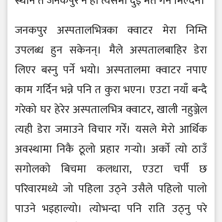
स्थान त जनकपुर नै हो त्यसमा दुई मत गर्नै मिल्दैन।
जनकपुर अस्पतालभित्रका क्वाटर मेरा निम्ति
उपलब्ध हुन सकेनन्। मैले अस्पतालबाहिर डेरा
लिएर बस्नु पर्ने भयो। अस्पतालमा क्वाटर नपाए
काम गर्दिन भन्ने पनि त कुरा भएन। एउटा नयाँ बन्दै
गरेको घर हेरेर अस्पतालभित्र क्वाटर, खाली नहुञ्जेल
त्यही डेरा जमाउने विचार गरेँ। यसले मेरो आर्थिक
अवस्थामा निकै ठूलो प्रहार गर्‍यो। अर्काे त्यो ठाउँ
सगोलको बिचमा कलधारा, एउटा चर्पी छ
परिवारमध्ये जो पहिला उठ्ने उसैले पहिलो पालो
पाउने भइहाल्यो। त्योभन्दा पनि राति उठ्नु परे