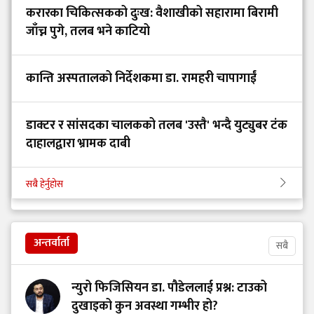
करारका चिकित्सकको दुःख: वैशाखीको सहारामा बिरामी
जाँच्न पुगे, तलब भने काटियो
कान्ति अस्पतालको निर्देशकमा डा. रामहरी चापागाईं
डाक्टर र सांसदका चालकको तलब 'उस्तै' भन्दै युट्युबर टंक
दाहालद्वारा भ्रामक दाबी
सबै हेर्नुहोस
अन्तर्वार्ता
सबै
न्युरो फिजिसियन डा. पौडेललाई प्रश्न: टाउको
दुखाइको कुन अवस्था गम्भीर हो?