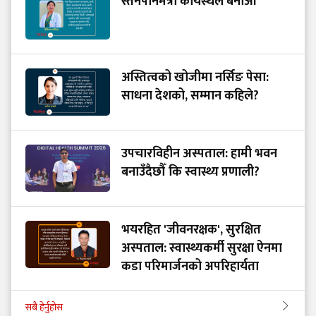
स्तनपानमैत्री कार्यस्थल बनाऔँ
अस्तित्वको खोजीमा नर्सिङ पेसा:
साधना देशको, सम्मान कहिले?
उपचारविहीन अस्पताल: हामी भवन
बनाउँदैछौँ कि स्वास्थ्य प्रणाली?
भयरहित 'जीवनरक्षक', सुरक्षित
अस्पताल: स्वास्थ्यकर्मी सुरक्षा ऐनमा
कडा परिमार्जनको अपरिहार्यता
सबै हेर्नुहोस