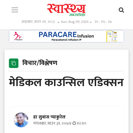
आइतबार, साउन २४, २०८३
Sun, Aug 09, 2026
२० : ४६ : २९
विचार/विश्लेषण
मेडिकल काउन्सिल एडिक्सन
डा सुवास प्याकुरेल
मंगलबार, साउन ३१, २०७४
१२:१०