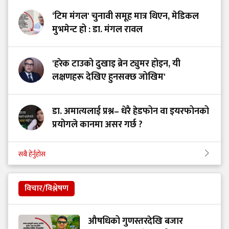
‘टिम मंगल' चुनावी समूह मात्र थिएन, मेडिकल
मुभमेन्ट हो : डा. मंगल रावल
'हरेक टाउको दुखाइ ब्रेन ट्युमर होइन, यी
लक्षणहरू देखिए हुनसक्छ जोखिम'
डा. अमात्यलाई प्रश्न– धेरै हेडफोन वा इयरफोनको
प्रयोगले कानमा असर गर्छ ?
सबै हेर्नुहोस
विचार/विश्लेषण
औषधिको गुणस्तरदेखि बजार