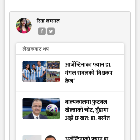
रिता लम्साल
लेखकबाट थप
आर्जेन्टिनाका फ्यान डा.
मंगल रावलको ‘विश्वकप
क्रेज’
बाल्यकालमा फुटबल
खेल्दाको चोट, घुँडामा
अझै छ खत: डा. बस्नेत
अर्जेन्टिनाको फ्यान डा