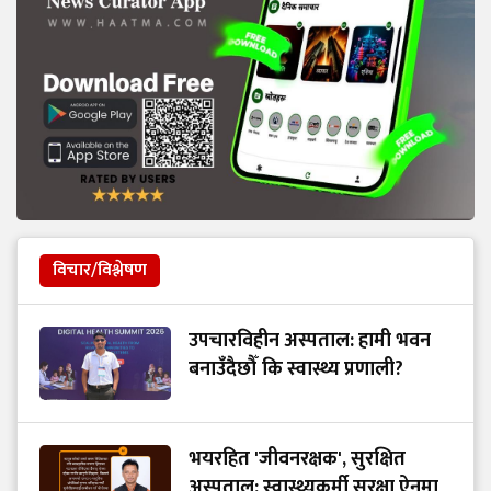
विचार/विश्लेषण
उपचारविहीन अस्पताल: हामी भवन
बनाउँदैछौँ कि स्वास्थ्य प्रणाली?
भयरहित 'जीवनरक्षक', सुरक्षित
अस्पताल: स्वास्थ्यकर्मी सुरक्षा ऐनमा