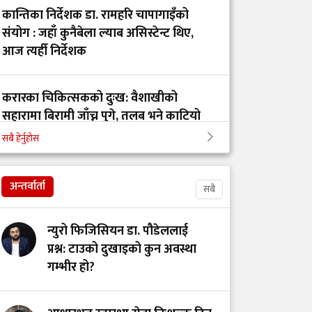
कान्तिका निर्देशक डा. रामहरि चापागाइँको
संयोग : जहाँ कुनैबेला ल्याब असिस्टेन्ट थिए,
आज त्यहीँ निर्देशक
करारका चिकित्सकको दुःख: वैशाखीको
सहारामा बिरामी जाँच्न पुगे, तलब भने काटियो
सबै हेर्नुहोस
कान्ति अस्पतालको निर्देशकमा डा. रामहरी
चापागाईं
अन्तर्वार्ता
सबै
न्युरो फिजिसियन डा. पौडेललाई
प्रश्न: टाउको दुखाइको कुन अवस्था
गम्भीर हो?