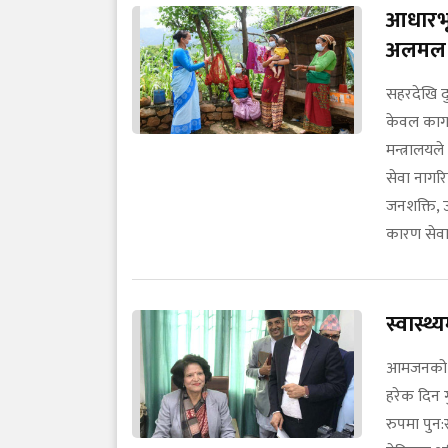
आधारभूत
अलमल
सहरदेखि द
केवल कागजम
मन्त्रालयले
सेवा नागरि
जनशक्ति, 
कारण सेवा
स्वास्थ्
आमजनको नि
हरेक दिन ग
रुपमा पुन: