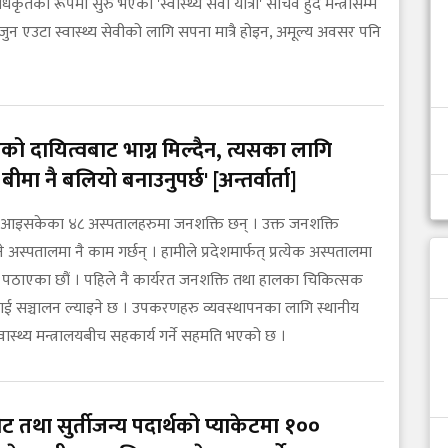
ृतको रूपमा सुरु भएको 'स्वास्थ्य सेवा यात्रा' सचिव हुँदै मन्त्रीसम्म
जुन एउटा स्वास्थ्य सेवीको लागि सपना मात्रै होइन, अमूल्य अवसर पनि
थ्यको दायित्वबाट भाग्न मिल्दैन, त्यसका लागि
य बीमा नै बलियो बनाउनुपर्छ' [अन्तर्वार्ता]
 आइसकेका ४८ अस्पतालहरुमा जनशक्ति छन् । उक्त जनशक्ति
े अस्पतालमा नै काम गर्छन् । हामीले प्रदेशमार्फत् प्रत्येक अस्पतालमा
पठाएका छौं । पहिले नै कार्यरत जनशक्ति तथा हालका चिकित्सक
लाई सञ्चालन ल्याइने छ । उपकरणहरु व्यवस्थापनका लागि स्थानीय
्वास्थ्य मन्त्रालयबीच सहकार्य गर्ने सहमति भएको छ ।
ट तथा सुर्तीजन्य पदार्थको प्याकेटमा १००