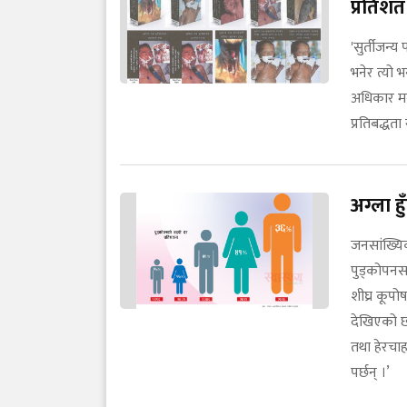
प्रतिशत 
'सुर्तीजन्
भनेर त्यो भ
अधिकार मन्त
प्रतिबद्धत
अग्ला हु
जनसांख्यि
पुड्कोपन
शीघ्र कूप
देखिएको छ
तथा हेरचाह
पर्छन् ।’