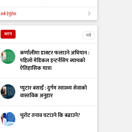
सबै हेर्नुहोस
गोरखाका विकट
विद्यालयमा मुटु रोगको
खोजी: समयमै रोग पत्ता
ब्लग
सबै
लाग्दा बच्न थाल्यो
बालबालिकाको जीवन
कर्णालीमा डाक्टर फलाउने अभियान :
पहिलो मेडिकल इन्टर्नसिप ब्याचको
ऐतिहासिक यात्रा
सेवा, संघर्ष र सम्मानको
पर्खाइमा नर्स
प्युटार बसाइँ : दुर्गम स्वास्थ्य सेवाको
वास्तविक अनुहार
खाद्य स्वच्छता र गुणस्तर
नियमन: मन्त्रालय परिवर्तन
चुरोट तनाव घटाउने कि बढाउने?
कि प्रणालीमा सुधार?