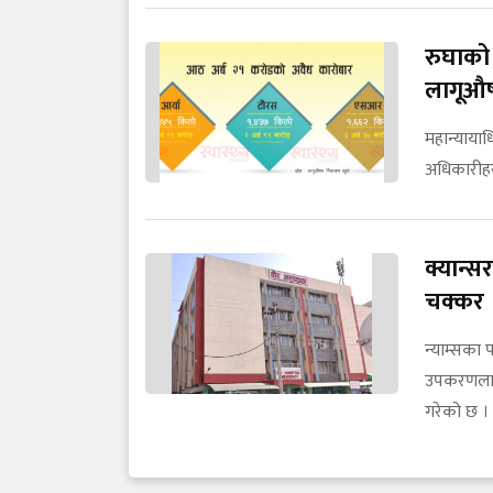
रुघाको
लागूऔष
महान्याया
अधिकारीहर
क्यान्
चक्कर
न्याम्सका प
उपकरणलाई 
गरेको छ ।