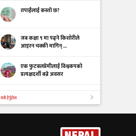
स्तनपानमैत्री कार्यस्थल
तपाईंलाई कस्तो छ?
बनाऔँ
अस्तित्वको खोजीमा
जब कक्षा ९ मा पढ्ने किशोरीले
नर्सिङ पेसा: साधना
आइरन चक्की मागिन् ...
देशको, सम्मान कहिले?
एक फुटबलप्रेमीलाई विश्वकपको
प्रत्यक्षदर्शी बन्ने अवसर
अपी बेसक्याम्पको बढ्दो आकर्षण र
सबै हेर्नुहोस
उचाइजन्य रोगको अदृश्य जोखिम
कटारी अस्पताल विवादः माफी, संवाद
र भोलिका लागि सन्देश