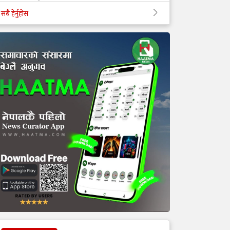
सबै हेर्नुहोस
‘टिम मंगल' चुनावी समूह मात्र थिएन,
मेडिकल मुभमेन्ट हो : डा. मंगल रावल
'हरेक टाउको दुखाइ ब्रेन ट्युमर होइन,
यी लक्षणहरू देखिए हुनसक्छ जोखिम'
डा. अमात्यलाई प्रश्न– धेरै हेडफोन वा
इयरफोनको प्रयोगले कानमा असर
गर्छ ?