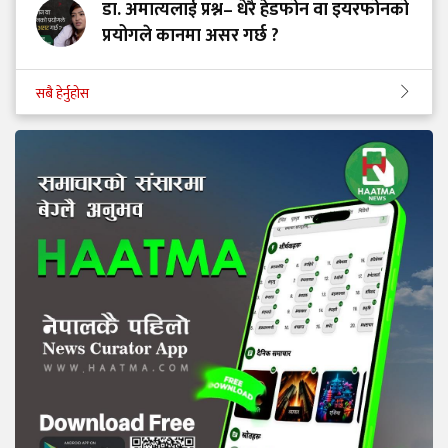
डा. अमात्यलाई प्रश्न– धेरै हेडफोन वा इयरफोनको
प्रयोगले कानमा असर गर्छ ?
सबै हेर्नुहोस