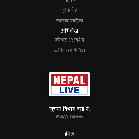
युनिकोड
स्वास्थ्य साहित्य
अभिलेख
कोभिड-१९ विशेष
कोभिड-१९ भिडियो
सूचना विभाग दर्ता नं.
१५६८/०७६-७७
ईमेल