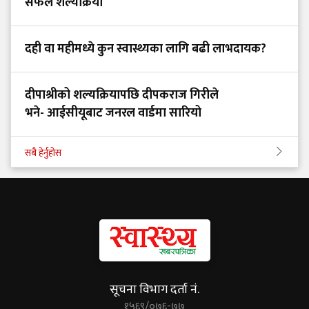
सफल शल्यक्रिया
दही वा महीमध्ये कुन स्वास्थ्यका लागि बढी लाभदायक?
दीपाश्रीको शल्यक्रियापछि दीपकराज गिरीले
भने- आईसीयूबाट जनरल वार्डमा सारियो
सबै हेर्नुहोस
सूचना विभाग दर्ता नं.
१५६९/०७६-७७