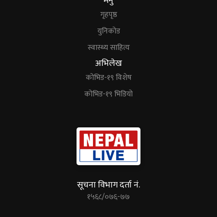
मेनु
गृहपृष्ठ
युनिकोड
स्वास्थ्य साहित्य
अभिलेख
कोभिड-१९ विशेष
कोभिड-१९ भिडियो
सूचना विभाग दर्ता नं.
१५६८/०७६-७७