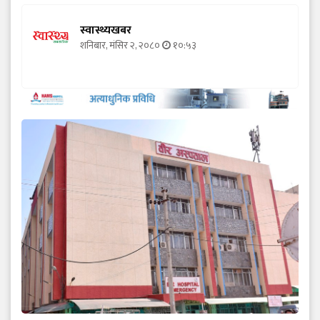
स्वास्थ्यखबर
शनिबार, मंसिर २, २०८०
१०:५३