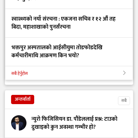
स्वास्थ्यको नयाँ संरचना : एकजना सचिव र १२ औं तह
बिदा, महाशाखाको पुनर्संरचना
भक्तपुर अस्पतालको आईसीयुमा तोडफोडदेखि
कर्मचारीमाथि आक्रमण किन भयो?
सबै हेर्नुहोस
अन्तर्वार्ता
सबै
न्युरो फिजिसियन डा. पौडेललाई प्रश्न: टाउको
दुखाइको कुन अवस्था गम्भीर हो?