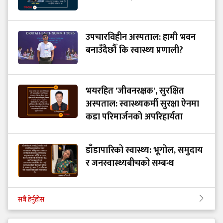
उपचारविहीन अस्पताल: हामी भवन
बनाउँदैछौँ कि स्वास्थ्य प्रणाली?
भयरहित 'जीवनरक्षक', सुरक्षित
अस्पताल: स्वास्थ्यकर्मी सुरक्षा ऐनमा
कडा परिमार्जनको अपरिहार्यता
डाँडापारिको स्वास्थ्य: भूगोल, समुदाय
र जनस्वास्थ्यबीचको सम्बन्ध
सबै हेर्नुहोस