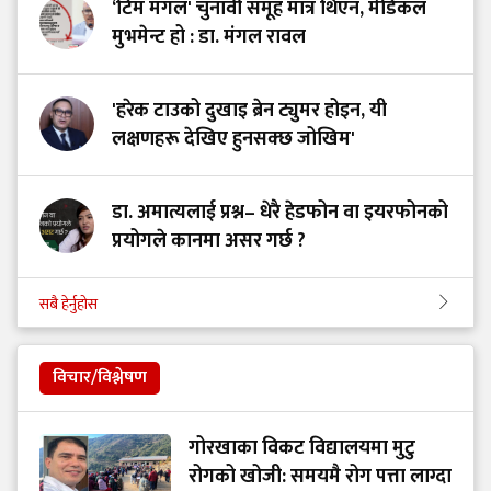
‘टिम मंगल' चुनावी समूह मात्र थिएन, मेडिकल
मुभमेन्ट हो : डा. मंगल रावल
'हरेक टाउको दुखाइ ब्रेन ट्युमर होइन, यी
लक्षणहरू देखिए हुनसक्छ जोखिम'
डा. अमात्यलाई प्रश्न– धेरै हेडफोन वा इयरफोनको
प्रयोगले कानमा असर गर्छ ?
सबै हेर्नुहोस
विचार/विश्लेषण
गोरखाका विकट विद्यालयमा मुटु
रोगको खोजी: समयमै रोग पत्ता लाग्दा