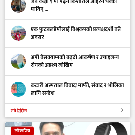
जब कक्षा ९ मा पढ्ने किशोरीले आइरन चक्की
मागिन् ...
एक फुटबलप्रेमीलाई विश्वकपको प्रत्यक्षदर्शी बन्ने
अवसर
अपी बेसक्याम्पको बढ्दो आकर्षण र उचाइजन्य
रोगको अदृश्य जोखिम
कटारी अस्पताल विवादः माफी, संवाद र भोलिका
लागि सन्देश
सबै हेर्नुहोस
लोकप्रिय