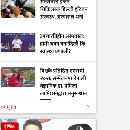
अनसनरत इन्टर्न
चिकित्सक डिल्ली हरिजन
अस्वस्थ, अस्पताल भर्ना
उपचारविहीन अस्पताल:
हामी भवन बनाउँदैछौँ कि
स्वास्थ्य प्रणाली?
विश्वकै प्रतिष्ठित एएसभी
२०२६ सम्मेलनमा नेपाली
वैज्ञानिक डा. प्रमिला
लामिछानेद्वारा अनुसन्धान
प्रस्तुत
सबै हेर्नुहोस
ग्राण्डी अन्तर्राष्ट्रिय
ट्रेण्डिङ
अस्पतालले मनायो विश्व