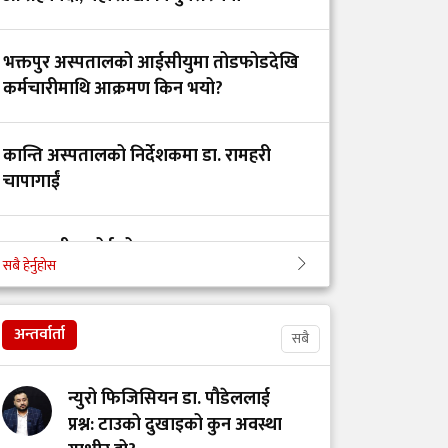
ब्रेस्ट पम्प के हो? कसरी
भक्तपुर अस्पतालको आईसीयुमा तोडफोडदेखि
प्रयोग गर्ने?
कर्मचारीमाथि आक्रमण किन भयो?
कान्ति अस्पतालको निर्देशकमा डा. रामहरी
देशभर रेबिजविरुद्धको
चापागाईं
खोप वितरण सुरु
स्वास्थ्य बीमा बोर्डको अध्यक्षमा डा. सुवास
सबै हेर्नुहोस
प्याकुरेल नियुक्त
इन्टर्न चिकित्सक डा.
डिल्ली हरिजनको
अनशनप्रति चिकित्सक
अन्तर्वार्ता
सबै
संघको ऐक्यबद्धता
न्युरो फिजिसियन डा. पौडेललाई
बिहान उठ्नेबित्तिकै के
प्रश्न: टाउको दुखाइको कुन अवस्था
खाने, के नखाने?