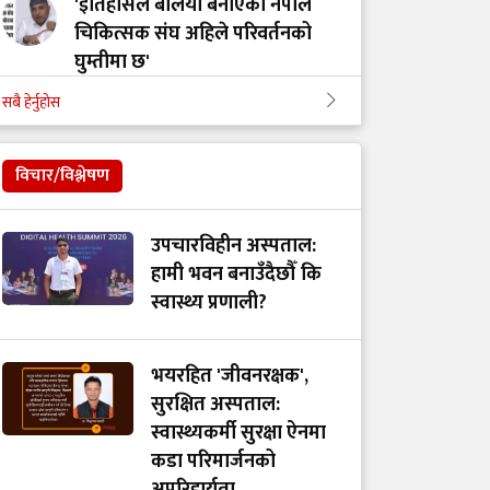
'इतिहासले बलियो बनाएको नेपाल
चिकित्सक संघ अहिले परिवर्तनको
घुम्तीमा छ'
सबै हेर्नुहोस
‘टिम मंगल' चुनावी समूह मात्र थिएन,
मेडिकल मुभमेन्ट हो : डा. मंगल रावल
विचार/विश्लेषण
'हरेक टाउको दुखाइ ब्रेन ट्युमर होइन,
उपचारविहीन अस्पताल:
यी लक्षणहरू देखिए हुनसक्छ जोखिम'
हामी भवन बनाउँदैछौँ कि
स्वास्थ्य प्रणाली?
डा. अमात्यलाई प्रश्न– धेरै हेडफोन वा
इयरफोनको प्रयोगले कानमा असर
भयरहित 'जीवनरक्षक',
गर्छ ?
सुरक्षित अस्पताल:
स्वास्थ्यकर्मी सुरक्षा ऐनमा
कडा परिमार्जनको