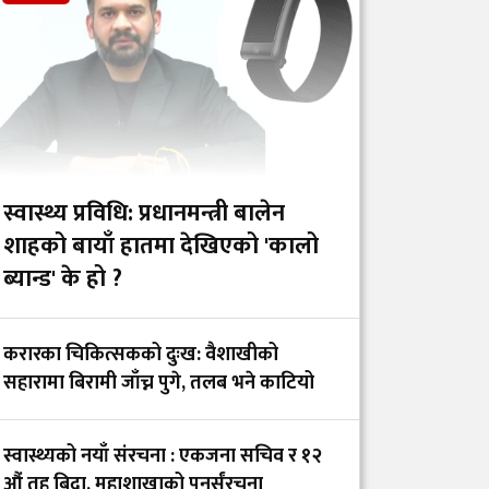
स्तनपान सप्ताह :
जन्मिएको एक घण्टाभित्रै
स्तनपान सुरु गर्न
चिकित्सकको सुझाव
नेशनल मेडिकल कलेजमा
विश्व स्तनपान सप्ताहको
स्वास्थ्य प्रविधि: प्रधानमन्त्री बालेन
चौथो दिन : शैक्षिक खेलौना
शाहको बायाँ हातमा देखिएको 'कालो
प्रदर्शनीसहित
ब्यान्ड' के हो ?
जनचेतनामूलक कार्यक्रम
करारका चिकित्सकको दुःख: वैशाखीको
कान्तिका निर्देशक डा.
सहारामा बिरामी जाँच्न पुगे, तलब भने काटियो
रामहरि चापागाइँको संयोग
: जहाँ कुनैबेला ल्याब
असिस्टेन्ट थिए, आज त्यहीँ
स्वास्थ्यको नयाँ संरचना : एकजना सचिव र १२
निर्देशक
औं तह बिदा, महाशाखाको पुनर्संरचना