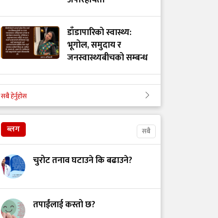
अपरिहार्यता
डाँडापारिको स्वास्थ्य:
भूगोल, समुदाय र
जनस्वास्थ्यबीचको सम्बन्ध
स्वास्थ्यकर्मी असुरक्षित
सबै हेर्नुहोस
हुँदा जोखिममा स्वास्थ्य
सेवा: उपचार गर्नेलाई
हातपात हैन सम्मान दिउँ
ब्लग
सबै
चुरोट तनाव घटाउने कि बढाउने?
स्वास्थ्य सेवामा कर: २०७५
को त्यो ऐतिहासिक निर्णय
र आजको यथार्थ
तपाईंलाई कस्तो छ?