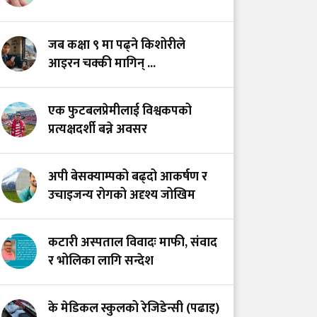
गोरखामा मौन महामारीका
रूपमा फैलिँदै नसर्ने रोग
जब कक्षा ९ मा पढ्ने किशोरीले
आइरन चक्की मागिन् ...
स्तनपान: आमा र शिशुको
मात्र होइन, स्वस्थ परिवार र
एक फुटबलप्रेमीलाई विश्वकपको
समृद्ध राष्ट्र निर्माणका
प्रत्यक्षदर्शी बन्ने अवसर
लागी पहिलो लगानी हो!
अपी बेसक्याम्पको बढ्दो आकर्षण र
नेपालमा स्वास्थ्य
उचाइजन्य रोगको अदृश्य जोखिम
प्रयोगशालाहरूका लागि
प्रादेशिक बाह्य गुणस्तर
नियन्त्रण कार्यक्रम:
कटारी अस्पताल विवादः माफी, संवाद
आवश्यकता, चुनौती र
र भोलिका लागि सन्देश
भावी मार्गचित्र
के मेडिकल स्कुलको रेजिडेन्सी (पढाइ)