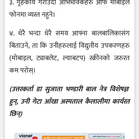
३. गृहकार्य गराउँदा अभिभावकहरु आफैं मोबाइल
फोनमा व्यस्त नहुने।
४. धेरै भन्दा धेरै समय आफ्ना बालबालिकासंग
बिताउने, ता कि उनीहरुलाई विद्युतीय उपकरणहरु
(मोबाइल, ट्याबलेट, ल्याबटप) स्क्रीनको जरुरत
कम परोस्।
(उत्तरकर्ता डा सुजाता भण्डारी बाल नेत्र विशेषज्ञ
हुन्, उनी गेटा आँखा अस्पताल कैलालीमा कार्यरत
छिन्)