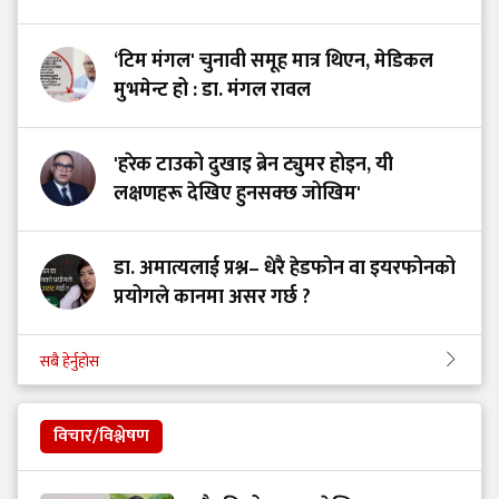
‘टिम मंगल' चुनावी समूह मात्र थिएन, मेडिकल
मुभमेन्ट हो : डा. मंगल रावल
'हरेक टाउको दुखाइ ब्रेन ट्युमर होइन, यी
लक्षणहरू देखिए हुनसक्छ जोखिम'
डा. अमात्यलाई प्रश्न– धेरै हेडफोन वा इयरफोनको
प्रयोगले कानमा असर गर्छ ?
सबै हेर्नुहोस
विचार/विश्लेषण