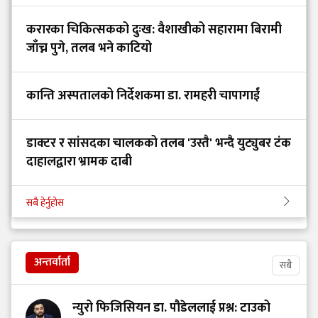
करारका चिकित्सकको दुःख: वैशाखीको सहारामा बिरामी
जाँच्न पुगे, तलब भने काटियो
कान्ति अस्पतालको निर्देशकमा डा. रामहरी चापागाईं
डाक्टर र सांसदका चालकको तलब 'उस्तै' भन्दै युट्युबर टंक
दाहालद्वारा भ्रामक दाबी
सबै हेर्नुहोस
अन्तर्वार्ता
सबै
न्युरो फिजिसियन डा. पौडेललाई प्रश्न: टाउको