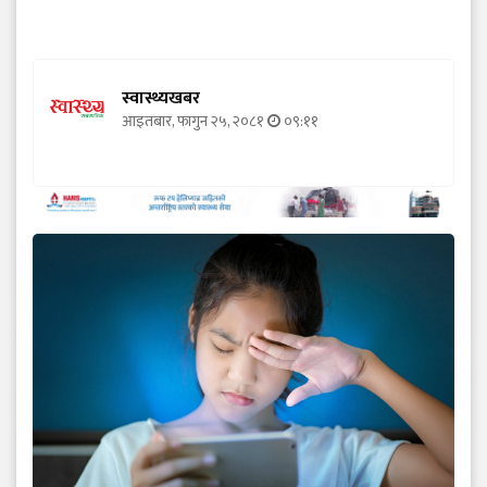
स्वास्थ्यखबर
आइतबार, फागुन २५, २०८१
०९:११