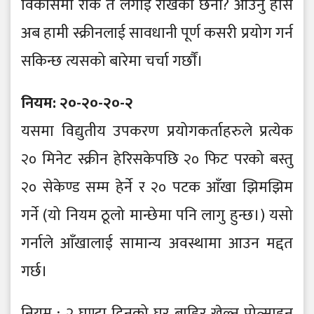
विकासमा रोक त लगाई राखेको छैनौं? आउनु होस
अब हामी स्क्रीनलाई सावधानी पूर्ण कसरी प्रयोग गर्न
सकिन्छ त्यसको बारेमा चर्चा गर्छाैं।
नियम: २०-२०-२०-२
यसमा विद्युतीय उपकरण प्रयोगकर्ताहरुले प्रत्येक
२० मिनेट स्क्रीन हेरिसकेपछि २० फिट परको बस्तु
२० सेकेण्ड सम्म हेर्ने र २० पटक आँखा झिमझिम
गर्ने (यो नियम ठूलो मान्छेमा पनि लागु हुन्छ।) यसो
गर्नाले आँखालाई सामान्य अवस्थामा आउन मद्दत
गर्छ।
नियम : २ घण्टा दिनको घर बाहिर खेल्न प्रोत्साहन