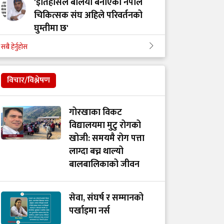
'इतिहासले बलियो बनाएको नेपाल
चिकित्सक संघ अहिले परिवर्तनको
घुम्तीमा छ'
सबै हेर्नुहोस
‘टिम मंगल' चुनावी समूह मात्र थिएन,
मेडिकल मुभमेन्ट हो : डा. मंगल रावल
विचार/विश्लेषण
'हरेक टाउको दुखाइ ब्रेन ट्युमर होइन,
गोरखाका विकट
यी लक्षणहरू देखिए हुनसक्छ जोखिम'
विद्यालयमा मुटु रोगको
खोजी: समयमै रोग पत्ता
लाग्दा बच्न थाल्यो
डा. अमात्यलाई प्रश्न– धेरै हेडफोन वा
बालबालिकाको जीवन
इयरफोनको प्रयोगले कानमा असर
गर्छ ?
सेवा, संघर्ष र सम्मानको
पर्खाइमा नर्स