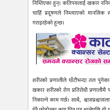
निम्तिएका हुन्। कतिपयलाई खकार ननिकाल
चाहिँ प्रदूषणले निम्त्याएको मानसिक
गराइरहेको हुन्छ।
शरीरको प्रणालीले घाँटीभन्दा तल पु
खकार शरीरको रोग प्रतिरोधी प्रणालीमै
निकाल्ने काम गर्छ। साथै, श्वासप्रश्वा
धेरै फोहोरका कण भित्र पुग्न थालेपछि यो प