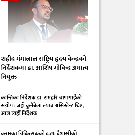
खोप र १ करोड ८० लाख
डलर अनुदान दिने
आईसीयूमा रहेका
आन्दोलनरत इन्टर्न
डाक्टरको माग तत्काल
सम्बोधन गर्न सांसद खुस्बु
शहीद गंगालाल राष्ट्रिय हृदय केन्द्रको
ओलीको आग्रह
निर्देशकमा डा. आशिष गोविन्द अमात्य
नियुक्त
गंगालालको नवनियुक्त
निर्देशक प्रा.डा. आशिष
कान्तिका निर्देशक डा. रामहरि चापागाइँको
गोविन्द अमात्य को हुन्?
संयोग : जहाँ कुनैबेला ल्याब असिस्टेन्ट थिए,
आज त्यहीँ निर्देशक
सांसद प्रा.डा. चन्द्रमोहन
यादवको प्रश्न- ‘ढल्केबरको
करारका चिकित्सकको दुःख: वैशाखीको