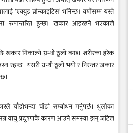
ाई ‘एक्युड ब्रोन्काइटिस’ भनिन्छ। वर्षाैंसम्म यस्तै
िस’मा रुपान्तरित हुन्छ। खकार आइरहने भएकाले
ि खकार निकाल्ने ग्रन्थी ठूलो बन्छ। शरीरका हरेक
्वस्थ रहन्छ। यसरी ग्रन्थी ठूलो भयो र निरन्तर खकार
न्छ।
ले चाँडोभन्दा चाँडो सम्बोधन गर्नुपर्छ। धुलोका
्र वायु प्रदूषणकै कारण आउने समस्या झन् जटिल