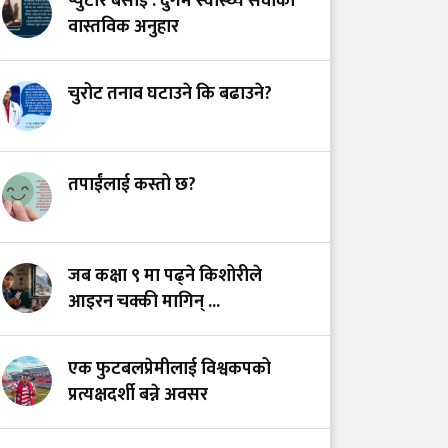
प्युटार बसाइँ : दुर्गम स्वास्थ्य सेवाको
स्वास्थ्य प्रणाली?
वास्तविक अनुहार
भयरहित 'जीवनरक्षक',
चुरोट तनाव घटाउने कि बढाउने?
सुरक्षित अस्पताल:
स्वास्थ्यकर्मी सुरक्षा ऐनमा
कडा परिमार्जनको
अपरिहार्यता
तपाईंलाई कस्तो छ?
डाँडापारिको स्वास्थ्य:
भूगोल, समुदाय र
जब कक्षा ९ मा पढ्ने किशोरीले
जनस्वास्थ्यबीचको सम्बन्ध
आइरन चक्की मागिन् ...
एक फुटबलप्रेमीलाई विश्वकपको
प्रत्यक्षदर्शी बन्ने अवसर