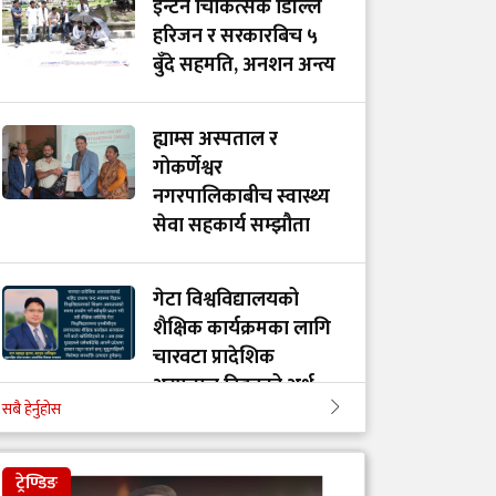
इन्टर्न चिकित्सक डिल्लि
हरिजन र सरकारबिच ५
बुँदे सहमति, अनशन अन्त्य
ह्याम्स अस्पताल र
गोकर्णेश्वर
नगरपालिकाबीच स्वास्थ्य
सेवा सहकार्य सम्झौता
गेटा विश्वविद्यालयको
शैक्षिक कार्यक्रमका लागि
चारवटा प्रादेशिक
अस्पताल दिइनुको अर्थ
सबै हेर्नुहोस
गाभीले नेपाललाई ३ करोड
ट्रेण्डिङ
९६ लाख डलर बराबरको