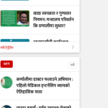
खाद्य स्वच्छता र गुणस्तर
नियमन: मन्त्रालय परिवर्तन
कि प्रणालीमा सुधार?
स्तनपानमैत्री कार्यस्थल
सबै हेर्नुहोस
बनाऔँ
ब्लग
सबै
अस्तित्वको खोजीमा
नर्सिङ पेसा: साधना
कर्णालीमा डाक्टर फलाउने अभियान :
देशको, सम्मान कहिले?
पहिलो मेडिकल इन्टर्नसिप ब्याचको
ऐतिहासिक यात्रा
उपचारविहीन अस्पताल:
हामी भवन बनाउँदैछौँ कि