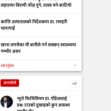
ट्रमा सेन्टर कहाँ हरायो?’
सहारामा बिरामी जाँच्न पुगे, तलब भने काटियो
डाक्टर र सांसदका
कान्ति अस्पतालको निर्देशकमा डा. रामहरी
चालकको तलब 'उस्तै' भन्दै
चापागाईं
युट्युबर टंक दाहालद्वारा
भ्रामक दाबी
खाना लगत्तैका यी बानीले गर्न सक्छन् स्वास्थ्यमा
गम्भीर असर
गोरखाका विकट
विद्यालयमा मुटु रोगको
सबै हेर्नुहोस
खोजी: समयमै रोग पत्ता
बिहान उठ्नेबित्तिकै के खाने, के नखाने?
लाग्दा बच्न थाल्यो
बालबालिकाको जीवन
अन्तर्वार्ता
सबै
सेवा, संघर्ष र सम्मानको
न्युरो फिजिसियन डा. पौडेललाई
पर्खाइमा नर्स
प्रश्न: टाउको दुखाइको कुन अवस्था