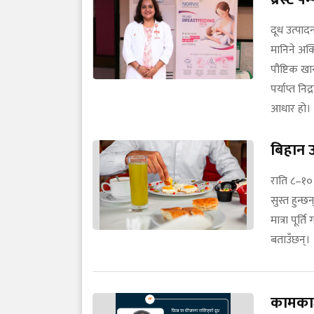
दूध उत्पादन
मानिने अक
पौष्टिक खा
पर्याप्त न
आधार हो।
बिहान उ
राति ८–१०
सुस्त हुन्
मात्रा पूर्
बताउँछन्।
कामकाज