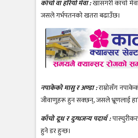
काँचो वा हरियो मेवा :
खासगरी काँचो मेवाम
जसले गर्भपतनको खतरा बढाउँछ।
नपाकेको मासु र अण्डा :
राम्रोसँग नपाके
जीवाणुहरू हुन सक्छन्, जसले भ्रूणलाई हानि
काँचो दूध र दुग्धजन्य पदार्थ :
पास्चुरीक
हुने डर हुन्छ।