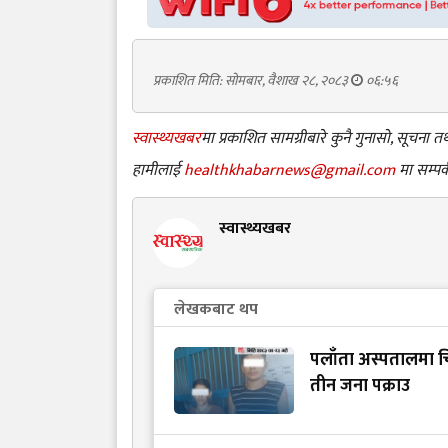
प्रकाशित मिति: सोमबार, वैशाख २८, २०८३
०६:५६
स्वास्थ्यखबर
मा प्रकाशित सामग्रीबारे कुनै गुनासो, सूचना
हामीलाई
healthkhabarnews@gmail.com
मा सम्पर्
स्वास्थ्यखबर
लेखकबाट थप
पलाँता अस्पतालमा चि
तीन जना पक्राउ