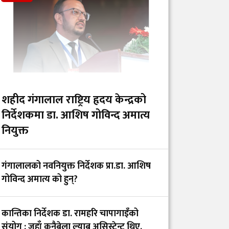
र कर्पोरेट स्वार्थ देखाउने
फिल्म ‘अरमान’ (युट्युब
लिंकसहित)
औषधिको गुणस्तरदेखि
बजार अनुगमनसम्म :
प्रदेशस्तरीय संरचना बिना
शहीद गंगालाल राष्ट्रिय हृदय केन्द्रको
प्रभावकारी नियमन
निर्देशकमा डा. आशिष गोविन्द अमात्य
असम्भव
नियुक्त
इन्टर्न चिकित्सक डिल्लि
गंगालालको नवनियुक्त निर्देशक प्रा.डा. आशिष
हरिजन र सरकारबिच ५
गोविन्द अमात्य को हुन्?
बुँदे सहमति, अनशन अन्त्य
कान्तिका निर्देशक डा. रामहरि चापागाइँको
ह्याम्स अस्पताल र
संयोग : जहाँ कुनैबेला ल्याब असिस्टेन्ट थिए,