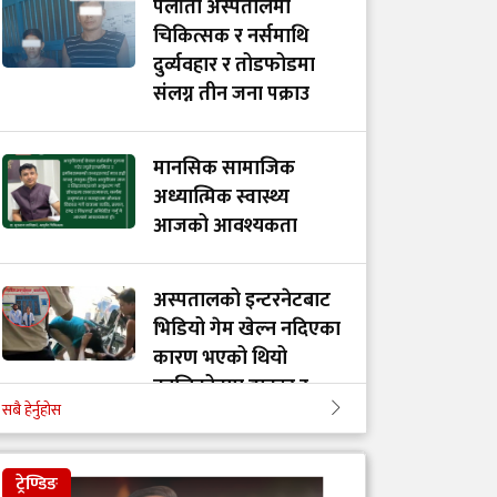
पलाँता अस्पतालमा
चिकित्सक र नर्समाथि
दुर्व्यवहार र तोडफोडमा
संलग्न तीन जना पक्राउ
मानसिक सामाजिक
अध्यात्मिक स्वास्थ्य
आजको आवश्यकता
अस्पतालको इन्टरनेटबाट
भिडियो गेम खेल्न नदिएका
कारण भएको थियो
कालिकोटमा डाक्टर र
सबै हेर्नुहोस
नर्समाथि आक्रमण
ट्रेण्डिङ
डाक्टर बाबु-छोराको आदर्श