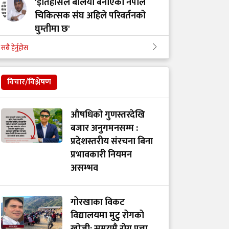
'इतिहासले बलियो बनाएको नेपाल
चिकित्सक संघ अहिले परिवर्तनको
घुम्तीमा छ'
सबै हेर्नुहोस
‘टिम मंगल' चुनावी समूह मात्र थिएन,
मेडिकल मुभमेन्ट हो : डा. मंगल रावल
विचार/विश्लेषण
'हरेक टाउको दुखाइ ब्रेन ट्युमर होइन,
औषधिको गुणस्तरदेखि
यी लक्षणहरू देखिए हुनसक्छ जोखिम'
बजार अनुगमनसम्म :
प्रदेशस्तरीय संरचना बिना
प्रभावकारी नियमन
डा. अमात्यलाई प्रश्न– धेरै हेडफोन वा
असम्भव
इयरफोनको प्रयोगले कानमा असर
गर्छ ?
गोरखाका विकट
विद्यालयमा मुटु रोगको