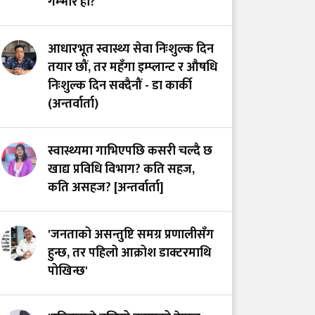
गम्भीर हो?
डाक्टरको माग तत्काल
सम्बोधन गर्न सांसद खुस्बु
आधारभूत स्वास्थ्य सेवा निःशुल्क दिन
ओलीको आग्रह
तयार छौं, तर महँगा इम्प्लान्ट र औषधि
निःशुल्क दिन सक्दैनौं - डा कार्की
(अन्तर्वार्ता)
स्वास्थ्यमा गाभिएपछि कसरी चल्दै छ
खाद्य प्रविधि विभाग? कति सहज,
कति असहज? [अन्तर्वार्ता]
'जनताको असन्तुष्टि समग्र प्रणालीसँग
हुन्छ, तर पहिलो आक्रोश डाक्टरमाथि
पोखिन्छ'