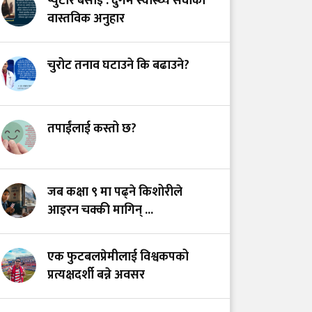
प्युटार बसाइँ : दुर्गम स्वास्थ्य सेवाको
अस्तित्वको खोजीमा
वास्तविक अनुहार
नर्सिङ पेसा: साधना
देशको, सम्मान कहिले?
चुरोट तनाव घटाउने कि बढाउने?
उपचारविहीन अस्पताल:
हामी भवन बनाउँदैछौँ कि
स्वास्थ्य प्रणाली?
तपाईंलाई कस्तो छ?
भयरहित 'जीवनरक्षक',
सुरक्षित अस्पताल:
जब कक्षा ९ मा पढ्ने किशोरीले
स्वास्थ्यकर्मी सुरक्षा ऐनमा
आइरन चक्की मागिन् ...
कडा परिमार्जनको
अपरिहार्यता
एक फुटबलप्रेमीलाई विश्वकपको
प्रत्यक्षदर्शी बन्ने अवसर