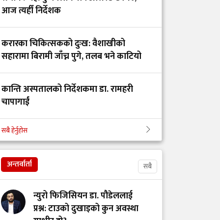
गोकर्णेश्वर
आज त्यहीँ निर्देशक
नगरपालिकाबीच स्वास्थ्य
सेवा सहकार्य सम्झौता
करारका चिकित्सकको दुःख: वैशाखीको
सहारामा बिरामी जाँच्न पुगे, तलब भने काटियो
गेटा विश्वविद्यालयको
शैक्षिक कार्यक्रमका लागि
चारवटा प्रादेशिक
कान्ति अस्पतालको निर्देशकमा डा. रामहरी
अस्पताल दिइनुको अर्थ
चापागाईं
सबै हेर्नुहोस
गाभीले नेपाललाई ३ करोड
डाक्टर र सांसदका चालकको तलब 'उस्तै' भन्दै
९६ लाख डलर बराबरको
युट्युबर टंक दाहालद्वारा भ्रामक दाबी
खोप र १ करोड ८० लाख
अन्तर्वार्ता
सबै
डलर अनुदान दिने
न्युरो फिजिसियन डा. पौडेललाई
आईसीयूमा रहेका
प्रश्न: टाउको दुखाइको कुन अवस्था
आन्दोलनरत इन्टर्न