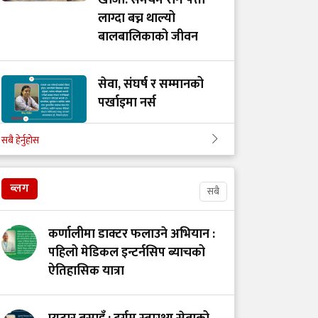
खोजी: समयमै रोग पत्ता
लाग्दा बच्न थाल्यो
बालबालिकाको जीवन
सेवा, संघर्ष र सम्मानको
पर्खाइमा नर्स
सबै हेर्नुहोस
खाद्य स्वच्छता र गुणस्तर
नियमन: मन्त्रालय परिवर्तन
ब्लग
सबै
कि प्रणालीमा सुधार?
कर्णालीमा डाक्टर फलाउने अभियान :
स्तनपानमैत्री कार्यस्थल
पहिलो मेडिकल इन्टर्नसिप ब्याचको
बनाऔँ
ऐतिहासिक यात्रा