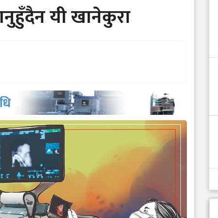
नुहुँदैन यी खानेकुरा