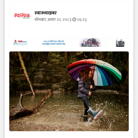
स्वास्थ्यखबर
सोमबार, असार २२, २०८३
०६:२३