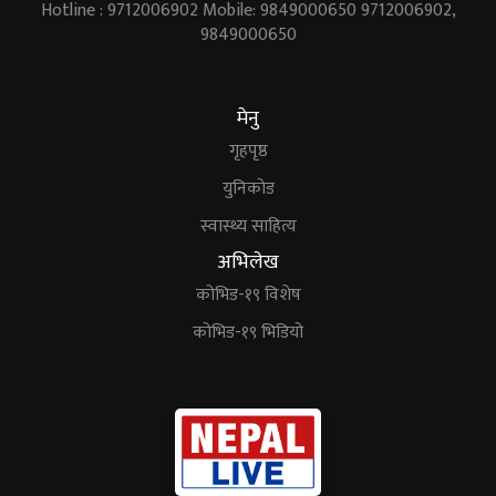
Hotline : 9712006902 Mobile: 9849000650 9712006902,
9849000650
मेनु
गृहपृष्ठ
युनिकोड
स्वास्थ्य साहित्य
अभिलेख
कोभिड-१९ विशेष
कोभिड-१९ भिडियो