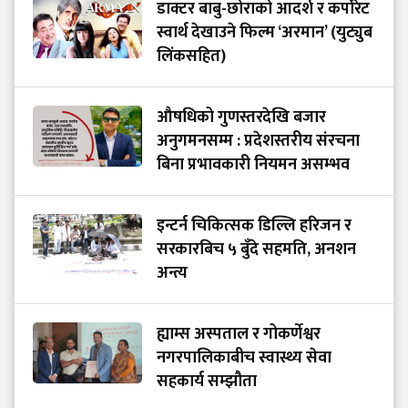
डाक्टर बाबु-छोराको आदर्श र कर्पोरेट
स्वार्थ देखाउने फिल्म ‘अरमान’ (युट्युब
लिंकसहित)
औषधिको गुणस्तरदेखि बजार
अनुगमनसम्म : प्रदेशस्तरीय संरचना
बिना प्रभावकारी नियमन असम्भव
इन्टर्न चिकित्सक डिल्लि हरिजन र
सरकारबिच ५ बुँदे सहमति, अनशन
अन्त्य
ह्याम्स अस्पताल र गोकर्णेश्वर
नगरपालिकाबीच स्वास्थ्य सेवा
सहकार्य सम्झौता