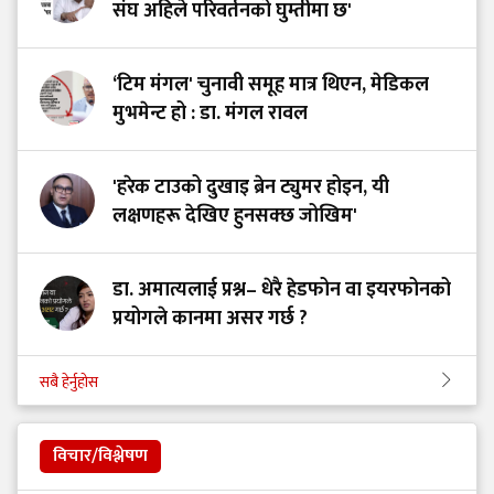
संघ अहिले परिवर्तनको घुम्तीमा छ'
‘टिम मंगल' चुनावी समूह मात्र थिएन, मेडिकल
मुभमेन्ट हो : डा. मंगल रावल
'हरेक टाउको दुखाइ ब्रेन ट्युमर होइन, यी
लक्षणहरू देखिए हुनसक्छ जोखिम'
डा. अमात्यलाई प्रश्न– धेरै हेडफोन वा इयरफोनको
प्रयोगले कानमा असर गर्छ ?
सबै हेर्नुहोस
विचार/विश्लेषण