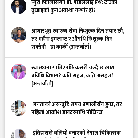
न्युरो फिजिसियन डा. पौडेललाई प्रश्न: टाउको
दुखाइको कुन अवस्था गम्भीर हो?
आधारभूत स्वास्थ्य सेवा निःशुल्क दिन तयार छौं,
तर महँगा इम्प्लान्ट र औषधि निःशुल्क दिन
सक्दैनौं - डा कार्की (अन्तर्वार्ता)
स्वास्थ्यमा गाभिएपछि कसरी चल्दै छ खाद्य
प्रविधि विभाग? कति सहज, कति असहज?
[अन्तर्वार्ता]
'जनताको असन्तुष्टि समग्र प्रणालीसँग हुन्छ, तर
पहिलो आक्रोश डाक्टरमाथि पोखिन्छ'
'इतिहासले बलियो बनाएको नेपाल चिकित्सक