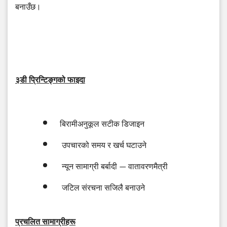
बनाउँछ।
३डी
प्रिन्टिङ्गको
फाइदा
बिरामीअनुकूल
सटीक
डिजाइन
उपचारको
समय
र
खर्च
घटाउने
न्यून
सामाग्री
बर्बादी
—
वातावरणमैत्री
जटिल
संरचना
सजिलै
बनाउने
प्रचलित
सामाग्रीहरू