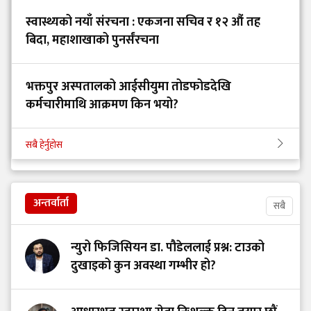
स्वास्थ्यको नयाँ संरचना : एकजना सचिव र १२ औं तह
बिदा, महाशाखाको पुनर्संरचना
भक्तपुर अस्पतालको आईसीयुमा तोडफोडदेखि
कर्मचारीमाथि आक्रमण किन भयो?
सबै हेर्नुहोस
अन्तर्वार्ता
सबै
न्युरो फिजिसियन डा. पौडेललाई प्रश्न: टाउको
दुखाइको कुन अवस्था गम्भीर हो?