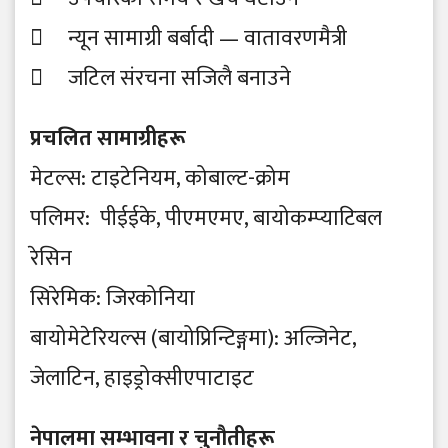
 न्यून सामाग्री बर्बादी — वातावरणमैत्री
 जटिल संरचना सजिलै बनाउने
प्रचलित सामाग्रीहरू
मेटल्स: टाइटेनियम, कोबाल्ट-क्रोम
पलिमर: पीईईके, पीएमएमए, बायोकम्प्याटिबल
रेसिन
सिरेमिक: जिरकोनिया
बायोमेटेरियल्स (बायोप्रिन्टिङ्गमा): अल्जिनेट,
जेलाटिन, हाइड्रोक्सीएपाटाइट
नेपालमा सम्भावना र चुनौतीहरू