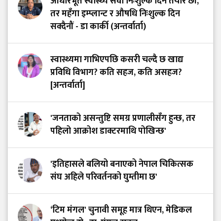
आधारभूत स्वास्थ्य सेवा निःशुल्क दिन तयार छौं,
तर महँगा इम्प्लान्ट र औषधि निःशुल्क दिन
सक्दैनौं - डा कार्की (अन्तर्वार्ता)
स्वास्थ्यमा गाभिएपछि कसरी चल्दै छ खाद्य
प्रविधि विभाग? कति सहज, कति असहज?
[अन्तर्वार्ता]
'जनताको असन्तुष्टि समग्र प्रणालीसँग हुन्छ, तर
पहिलो आक्रोश डाक्टरमाथि पोखिन्छ'
'इतिहासले बलियो बनाएको नेपाल चिकित्सक
संघ अहिले परिवर्तनको घुम्तीमा छ'
‘टिम मंगल' चुनावी समूह मात्र थिएन, मेडिकल