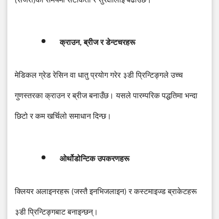
(
सर्जरी
)
को
समयमा
सटीकता
र
सुरक्षालाई
बढाउँछ।
क्राउन
,
ब्रीज
र
डेन्टचरहरू
मेडिकल
ग्रेड
रेसिन
वा
धातु
प्रयोग
गरेर
३डी
प्रिन्टिङ्गले
उच्च
गुणस्तरका
क्राउन
र
ब्रीज
बनाउँछ।
यसले
पारम्परिक
पद्धतिमा
भन्दा
छिटो
र
कम
खर्चिलो
समाधान
दिन्छ।
ओर्थोडोन्टिक
उपकरणहरू
क्लियर
अलाइनरहरू
(
जस्तै
इनभिजलाइन
)
र
कस्टमाइज्ड
ब्राकेटहरू
३डी
प्रिन्टिङ्गबाट
बनाइन्छन्।