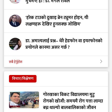
मुभमेन्ट हो : डा. मंगल रावल
'हरेक टाउको दुखाइ ब्रेन ट्युमर होइन, यी
लक्षणहरू देखिए हुनसक्छ जोखिम'
डा. अमात्यलाई प्रश्न– धेरै हेडफोन वा इयरफोनको
प्रयोगले कानमा असर गर्छ ?
सबै हेर्नुहोस
विचार/विश्लेषण
गोरखाका विकट विद्यालयमा मुटु
रोगको खोजी: समयमै रोग पत्ता लाग्दा
बच्न थाल्यो बालबालिकाको जीवन