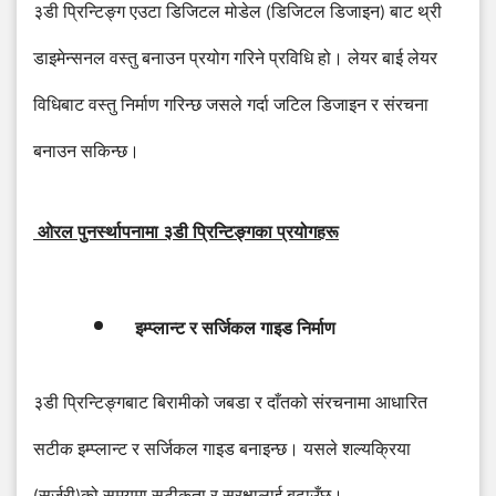
३डी
प्रिन्टिङ्ग
एउटा
डिजिटल
मोडेल
(
डिजिटल
डिजाइन
)
बाट
थ्री
डाइमेन्सनल
वस्तु
बनाउन
प्रयोग
गरिने
प्रविधि
हो।
लेयर
बाई
लेयर
विधिबाट
वस्तु
निर्माण
गरिन्छ
जसले
गर्दा
जटिल
डिजाइन
र
संरचना
बनाउन
सकिन्छ।
ओरल
पुनर्स्थापनामा
३डी
प्रिन्टिङ्गका
प्रयोगहरू
इम्प्लान्ट
र
सर्जिकल
गाइड
निर्माण
३डी
प्रिन्टिङ्गबाट
बिरामीको
जबडा
र
दाँतको
संरचनामा
आधारित
सटीक
इम्प्लान्ट
र
सर्जिकल
गाइड
बनाइन्छ।
यसले
शल्यक्रिया