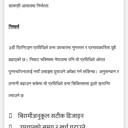
सामग्री
आयातमा
निर्भरता
निष्कर्ष
३डी
प्रिन्टिङ्ग
प्रविधिले
दन्त
उपचारमा
गुणस्तर
र
प्रभावकारिता
दुबै
बढाएको
छ।
निकट
भविष्यमा
नेपालमा
पनि
यो
प्रविधिले
ओरल
पुनर्स्थापनालाई
नयाँ
उचाइमा
पुर्
याउने
अपेक्षा
गर्न
सकिन्छ।
अनुसन्धान
र
लगानी
बढाउन
सकेमा
यो
प्रविधिले
दन्त
चिकित्सामा
ठूलो
क्रान्ति
ल्याउने
छ
 बिरामीअनुकूल सटीक डिजाइन
 उपचारको समय र खर्च घटाउने