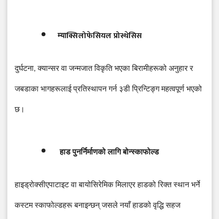
क्सिलोफेसियल
प्रोस्थेसिस
म्या
दुर्घटना
,
क्यान्सर
वा
जन्मजात
विकृति
भएका
बिरामीहरूको
अनुहार
र
जबडाका
भागहरूलाई
प्रतिस्थापन
गर्न
३डी
प्रिन्टिङ्ग
महत्वपूर्ण
भएको
छ।
हाड
पुनर्निर्माणको
लागि
बोन्स्काफोल्ड
हाइड्रोक्सीएपाटाइट
वा
बायोसिरेमिक
मिलाएर
हाडको
रिक्त
स्थान
भर्ने
कस्टम
स्काफोल्डहरू
बनाइन्छन्
जसले
नयाँ
हाडको
वृद्धि
सहज