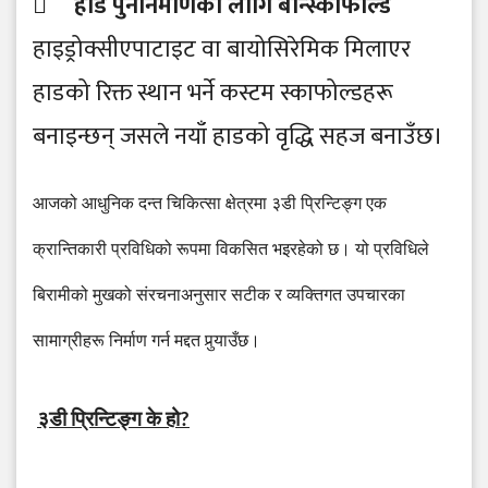
 हाड पुनर्निर्माणको लागि बोन्स्काफोल्ड
हाइड्रोक्सीएपाटाइट वा बायोसिरेमिक मिलाएर
हाडको रिक्त स्थान भर्ने कस्टम स्काफोल्डहरू
बनाइन्छन् जसले नयाँ हाडको वृद्धि सहज बनाउँछ।
आजको
आधुनिक
दन्त
चिकित्सा
क्षेत्रमा
३डी
प्रिन्टिङ्ग
एक
क्रान्तिकारी
प्रविधिको
रूपमा
विकसित
भइरहेको
छ।
यो
प्रविधिले
बिरामीको
मुखको
संरचनाअनुसार
सटीक
र
व्यक्तिगत
उपचारका
सामाग्रीहरू
निर्माण
गर्न
मद्दत
पुर्
याउँछ।
३डी
प्रिन्टिङ्ग
के
हो
?