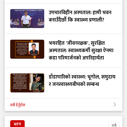
उपचारविहीन अस्पताल: हामी भवन
बनाउँदैछौँ कि स्वास्थ्य प्रणाली?
भयरहित 'जीवनरक्षक', सुरक्षित
अस्पताल: स्वास्थ्यकर्मी सुरक्षा ऐनमा
कडा परिमार्जनको अपरिहार्यता
डाँडापारिको स्वास्थ्य: भूगोल, समुदाय
र जनस्वास्थ्यबीचको सम्बन्ध
सबै हेर्नुहोस
ब्लग
सबै