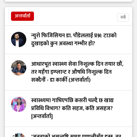
अन्तर्वार्ता
सबै
न्युरो फिजिसियन डा. पौडेललाई प्रश्न: टाउको
दुखाइको कुन अवस्था गम्भीर हो?
आधारभूत स्वास्थ्य सेवा निःशुल्क दिन तयार छौं,
तर महँगा इम्प्लान्ट र औषधि निःशुल्क दिन
सक्दैनौं - डा कार्की (अन्तर्वार्ता)
स्वास्थ्यमा गाभिएपछि कसरी चल्दै छ खाद्य
प्रविधि विभाग? कति सहज, कति असहज?
[अन्तर्वार्ता]
'जनताको असन्तुष्टि समग्र प्रणालीसँग हुन्छ, तर