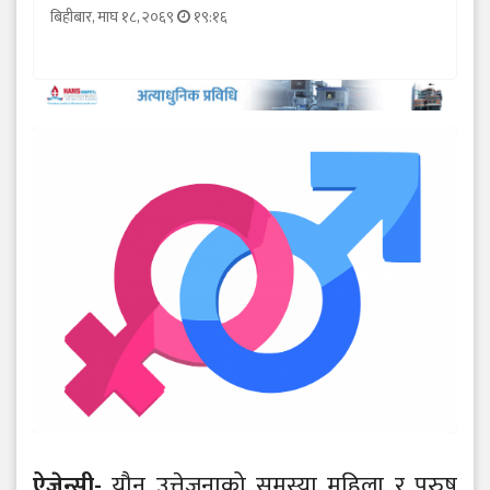
बिहीबार, माघ १८, २०६९
१९:१६
ऐजेन्सी-
यौन उत्तेजनाको समस्या महिला र पुरुष