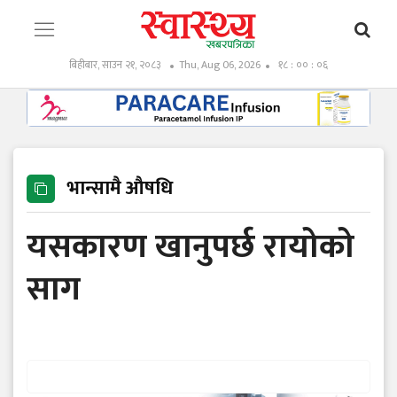
बिहीबार, साउन २१, २०८३
Thu, Aug 06, 2026
१८ : ०० : ०७
भान्सामै औषधि
यसकारण खानुपर्छ रायोको
साग