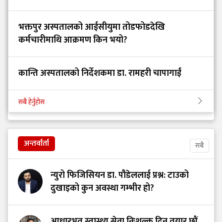
भक्तपुर अस्पतालको आईसीयुमा तोडफोडदेखि
कर्मचारीमाथि आक्रमण किन भयो?
कान्ति अस्पतालको निर्देशकमा डा. रामहरी चापागाईं
सबै हेर्नुहोस
अन्तर्वार्ता
सबै
न्युरो फिजिसियन डा. पौडेललाई प्रश्न: टाउको
दुखाइको कुन अवस्था गम्भीर हो?
आधारभूत स्वास्थ्य सेवा निःशुल्क दिन तयार छौं,