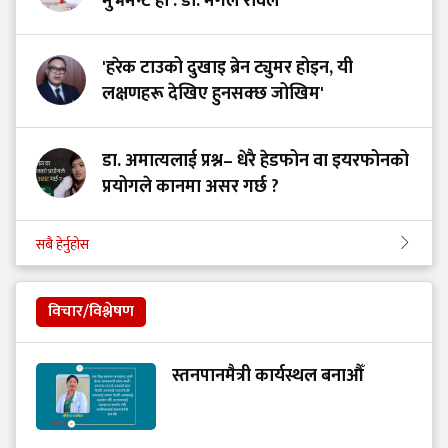
मुभमेन्ट हो : डा. मंगल रावल
'हरेक टाउको दुखाइ ब्रेन ट्युमर होइन, यी
लक्षणहरू देखिए हुनसक्छ जोखिम'
डा. अमात्यलाई प्रश्न– धेरै हेडफोन वा इयरफोनको
प्रयोगले कानमा असर गर्छ ?
सबै हेर्नुहोस
विचार/विश्लेषण
स्तनपानमैत्री कार्यस्थल बनाऔँ