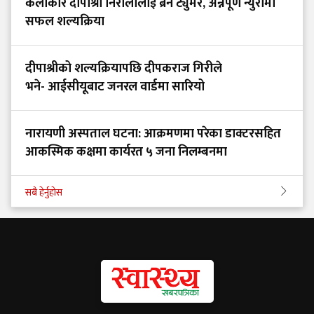
कलाकार दीपाश्री निरौलालाई ब्रेन ट्युमर, अन्नपूर्ण न्युरोमा
सफल शल्यक्रिया
दीपाश्रीको शल्यक्रियापछि दीपकराज गिरीले
भने- आईसीयूबाट जनरल वार्डमा सारियो
नारायणी अस्पताल घटना: आक्रमणमा परेका डाक्टरसहित
आकस्मिक कक्षमा कार्यरत ५ जना निलम्बनमा
सबै हेर्नुहोस