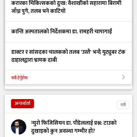
करारका चिकित्सकको दुःख: वैशाखीको सहारामा बिरामी
जाँच्न पुगे, तलब भने काटियो
कान्ति अस्पतालको निर्देशकमा डा. रामहरी चापागाईं
डाक्टर र सांसदका चालकको तलब 'उस्तै' भन्दै युट्युबर टंक
दाहालद्वारा भ्रामक दाबी
सबै हेर्नुहोस
अन्तर्वार्ता
सबै
न्युरो फिजिसियन डा. पौडेललाई प्रश्न: टाउको
दुखाइको कुन अवस्था गम्भीर हो?