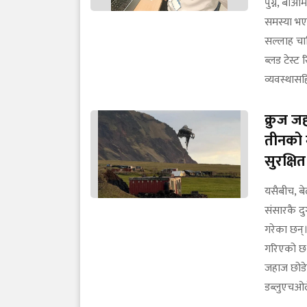
पुग्ने, बाआम
समस्या भए 
सल्लाह चाह
ब्लड टेस्ट
व्यवस्थास
क्रुज ज
तीनको म
सुरक्षित
यसैबीच, ब
संसारकै दुर
गरेका छन्।
गरिएको छ। 
जहाज छोडे
डब्लुएचओल