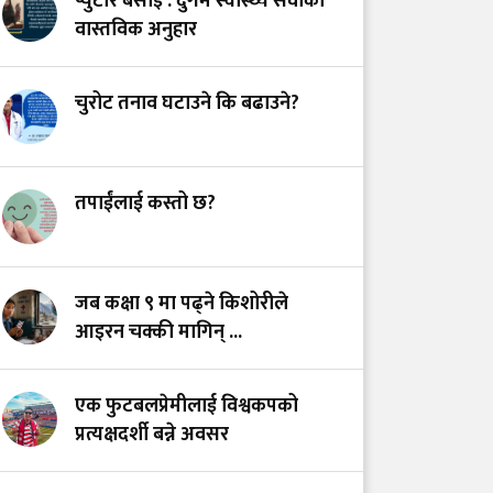
प्युटार बसाइँ : दुर्गम स्वास्थ्य सेवाको
अस्तित्वको खोजीमा
वास्तविक अनुहार
नर्सिङ पेसा: साधना
देशको, सम्मान कहिले?
चुरोट तनाव घटाउने कि बढाउने?
उपचारविहीन अस्पताल:
हामी भवन बनाउँदैछौँ कि
स्वास्थ्य प्रणाली?
तपाईंलाई कस्तो छ?
भयरहित 'जीवनरक्षक',
सुरक्षित अस्पताल:
जब कक्षा ९ मा पढ्ने किशोरीले
स्वास्थ्यकर्मी सुरक्षा ऐनमा
आइरन चक्की मागिन् ...
कडा परिमार्जनको
अपरिहार्यता
एक फुटबलप्रेमीलाई विश्वकपको
प्रत्यक्षदर्शी बन्ने अवसर