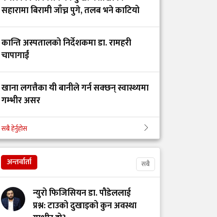
गंगालालको नवनियुक्त
सहारामा बिरामी जाँच्न पुगे, तलब भने काटियो
निर्देशक प्रा.डा. आशिष
गोविन्द अमात्य को हुन्?
कान्ति अस्पतालको निर्देशकमा डा. रामहरी
चापागाईं
सांसद प्रा.डा. चन्द्रमोहन
यादवको प्रश्न- ‘ढल्केबरको
ट्रमा सेन्टर कहाँ हरायो?’
खाना लगत्तैका यी बानीले गर्न सक्छन् स्वास्थ्यमा
गम्भीर असर
डाक्टर र सांसदका
सबै हेर्नुहोस
चालकको तलब 'उस्तै' भन्दै
बिहान उठ्नेबित्तिकै के खाने, के नखाने?
युट्युबर टंक दाहालद्वारा
भ्रामक दाबी
अन्तर्वार्ता
सबै
गोरखाका विकट
न्युरो फिजिसियन डा. पौडेललाई
विद्यालयमा मुटु रोगको
प्रश्न: टाउको दुखाइको कुन अवस्था
खोजी: समयमै रोग पत्ता