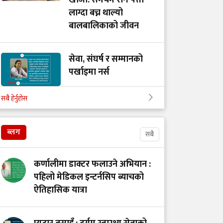
खोजी: समयमै रोग पत्ता
लाग्दा बच्न थाल्यो
बालबालिकाको जीवन
सेवा, संघर्ष र सम्मानको
पर्खाइमा नर्स
सबै हेर्नुहोस
खाद्य स्वच्छता र गुणस्तर
नियमन: मन्त्रालय परिवर्तन
ब्लग
सबै
कि प्रणालीमा सुधार?
कर्णालीमा डाक्टर फलाउने अभियान :
स्तनपानमैत्री कार्यस्थल
पहिलो मेडिकल इन्टर्नसिप ब्याचको
बनाऔँ
ऐतिहासिक यात्रा