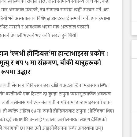
ाको स्वास्थ्यको ख्याल राख्ने, जस्तै सामान्य स्वास्थ्य जाँच गर्ने, केही
मात्र अस्पताल पठाउने, नत्र सामान्य समस्या त्यहीँ उपचार गर्ने, थप
ियो भने अस्पतालका विशेषज्ञ डाक्टरलाई सम्पर्क गर्ने, एक हप्तामा
 रिपिट गराउने र आवश्यक भएमा मात्र अस्पताल पठाउने
हितको प्रणाली भएको भए कति सहज हुने थियो।
हाज ‘एमभी होन्डियस’मा हान्टाभाइरस प्रकोप :
ृत्यु र थप ५ मा संक्रमण, बाँकी यात्रुहरूको
 रूपमा उद्धार
ेलायती सेनाका चिकित्सकहरू दक्षिण अटलान्टिक महासागरस्थित
्गम बस्तीमध्ये एक ट्रिस्टन दा कुन्हा टापुमा प्यारासुटमार्फत अवतरण
 त्यहाँ बसोबास गर्ने एक बेलायती नागरिकमा हान्टाभाइरसको शंका
ती व्यक्ति अप्रिल १४ मा एमभी होन्डियसबाट टापुमा ओर्लिएका थिए।
को दुई सातापछि उनलाई पखाला, ज्वरोलगायत लक्षण देखिएको
े जनाएको छ। हाल उनी आइसोलेसनमा स्थिर अवस्थामा छन्।