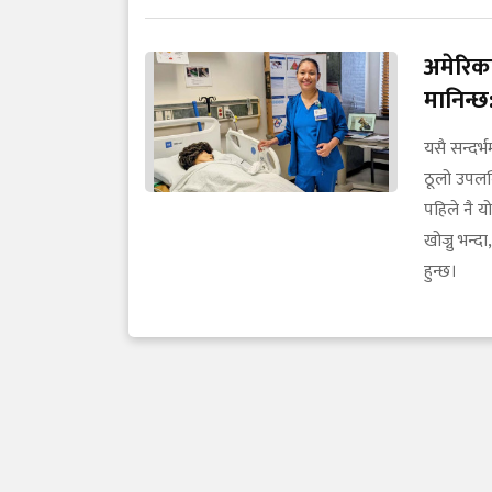
अमेरिका
मानिन्छ:
यसै सन्दर्
ठूलो उपलब्ध
पहिले नै य
खोज्नु भन्द
हुन्छ।