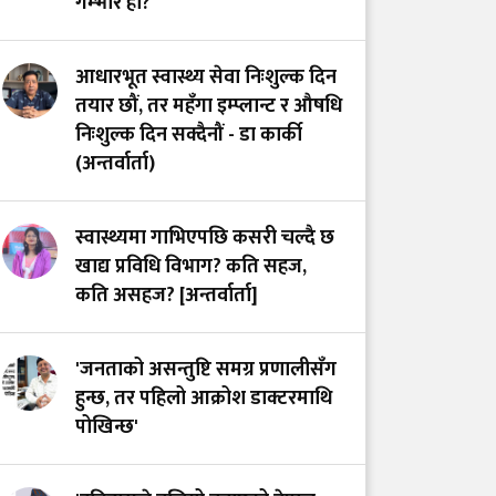
गम्भीर हो?
लाग्दा बच्न थाल्यो
बालबालिकाको जीवन
आधारभूत स्वास्थ्य सेवा निःशुल्क दिन
तयार छौं, तर महँगा इम्प्लान्ट र औषधि
निःशुल्क दिन सक्दैनौं - डा कार्की
(अन्तर्वार्ता)
स्वास्थ्यमा गाभिएपछि कसरी चल्दै छ
खाद्य प्रविधि विभाग? कति सहज,
कति असहज? [अन्तर्वार्ता]
'जनताको असन्तुष्टि समग्र प्रणालीसँग
हुन्छ, तर पहिलो आक्रोश डाक्टरमाथि
पोखिन्छ'