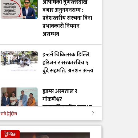
औषधिको गुणस्तरदेखि
बजार अनुगमनसम्म :
प्रदेशस्तरीय संरचना बिना
प्रभावकारी नियमन
असम्भव
इन्टर्न चिकित्सक डिल्लि
हरिजन र सरकारबिच ५
बुँदे सहमति, अनशन अन्त्य
ह्याम्स अस्पताल र
गोकर्णेश्वर
नगरपालिकाबीच स्वास्थ्य
सबै हेर्नुहोस
सेवा सहकार्य सम्झौता
ट्रेण्डिङ
गेटा विश्वविद्यालयको