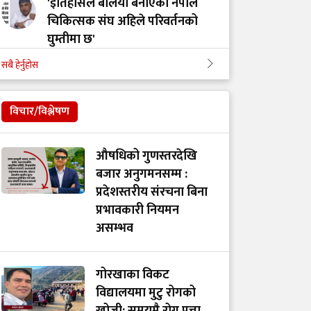
'इतिहासले बलियो बनाएको नेपाल
चिकित्सक संघ अहिले परिवर्तनको
घुम्तीमा छ'
सबै हेर्नुहोस
‘टिम मंगल' चुनावी समूह मात्र थिएन,
मेडिकल मुभमेन्ट हो : डा. मंगल रावल
विचार/विश्लेषण
'हरेक टाउको दुखाइ ब्रेन ट्युमर होइन,
औषधिको गुणस्तरदेखि
यी लक्षणहरू देखिए हुनसक्छ जोखिम'
बजार अनुगमनसम्म :
प्रदेशस्तरीय संरचना बिना
प्रभावकारी नियमन
डा. अमात्यलाई प्रश्न– धेरै हेडफोन वा
असम्भव
इयरफोनको प्रयोगले कानमा असर
गर्छ ?
गोरखाका विकट
विद्यालयमा मुटु रोगको