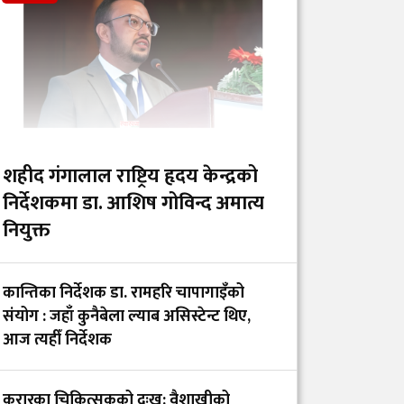
शैक्षिक कार्यक्रमका लागि
चारवटा प्रादेशिक
अस्पताल दिइनुको अर्थ
गाभीले नेपाललाई ३ करोड
९६ लाख डलर बराबरको
खोप र १ करोड ८० लाख
शहीद गंगालाल राष्ट्रिय हृदय केन्द्रको
डलर अनुदान दिने
निर्देशकमा डा. आशिष गोविन्द अमात्य
नियुक्त
आईसीयूमा रहेका
आन्दोलनरत इन्टर्न
कान्तिका निर्देशक डा. रामहरि चापागाइँको
डाक्टरको माग तत्काल
संयोग : जहाँ कुनैबेला ल्याब असिस्टेन्ट थिए,
सम्बोधन गर्न सांसद खुस्बु
आज त्यहीँ निर्देशक
ओलीको आग्रह
करारका चिकित्सकको दुःख: वैशाखीको