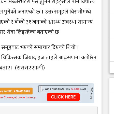
न अब्जरभेटरी फर ह्युमन राइट्स’ले पनि विषाक्त
पुगेको जनाएको छ । उक्त समूहले विरामीमध्ये
को र बाँकी ३१ जनाको श्वास्थ्य अवस्था सामान्य
पचार सेवा लिइरहेका बताएको छ।
रोही समूहबाट भएको समाचार दिएको थियो ।
क चिकित्सक जियाद हज ताहले आक्रमणमा क्लोरिन
को बताए। (राससएएफपी)