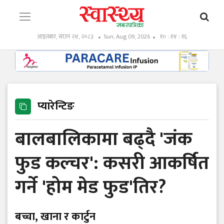
आइतबार, साउन २४, २०८३
Sun, Aug 09, 2026
१० : १४ : १७
प्यारेन्टिङ
बालबालिकामा बढ्दै 'जंक
फुड कल्चर': कसरी आकर्षित
गर्ने 'होम मेड फुड'तिर?
बच्चा, खाना र कार्टुन