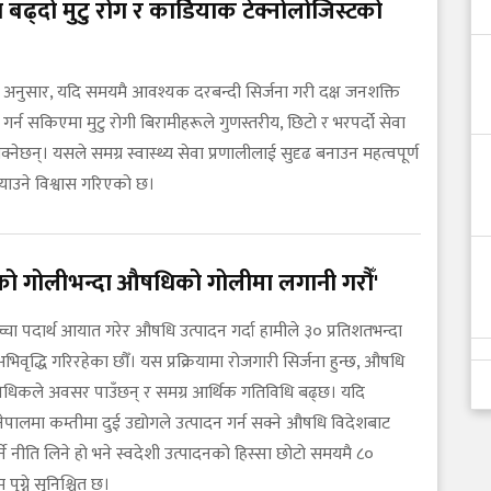
 बढ्दो मुटु रोग र कार्डियाक टेक्नोलोजिस्टको
ा अनुसार, यदि समयमै आवश्यक दरबन्दी सिर्जना गरी दक्ष जनशक्ति
 गर्न सकिएमा मुटु रोगी बिरामीहरूले गुणस्तरीय, छिटो र भरपर्दो सेवा
न सक्नेछन्। यसले समग्र स्वास्थ्य सेवा प्रणालीलाई सुदृढ बनाउन महत्वपूर्ण
्‍याउने विश्वास गरिएको छ।
कको गोलीभन्दा औषधिको गोलीमा लगानी गरौँ'
्चा पदार्थ आयात गरेर औषधि उत्पादन गर्दा हामीले ३० प्रतिशतभन्दा
अभिवृद्धि गरिरहेका छौँ। यस प्रक्रियामा रोजगारी सिर्जना हुन्छ, औषधि
राविधिकले अवसर पाउँछन् र समग्र आर्थिक गतिविधि बढ्छ। यदि
पालमा कम्तीमा दुई उद्योगले उत्पादन गर्न सक्ने औषधि विदेशबाट
े नीति लिने हो भने स्वदेशी उत्पादनको हिस्सा छोटो समयमै ८०
 पुग्ने सुनिश्चित छ।