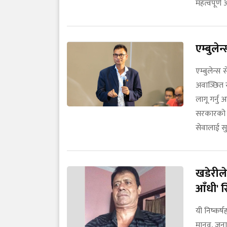
महत्वपूर्
एम्बुले
एम्बुलेन्स
अवाञ्छित स
लागू गर्नु
सरकारको 
सेवालाई सुर
खडेरीले
आँधी' स
यी निष्कर्ष
मानव, जना