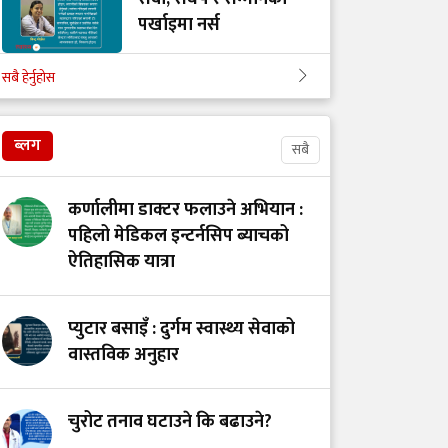
पर्खाइमा नर्स
सबै हेर्नुहोस
खाद्य स्वच्छता र गुणस्तर
नियमन: मन्त्रालय परिवर्तन
ब्लग
सबै
कि प्रणालीमा सुधार?
कर्णालीमा डाक्टर फलाउने अभियान :
स्तनपानमैत्री कार्यस्थल
पहिलो मेडिकल इन्टर्नसिप ब्याचको
बनाऔँ
ऐतिहासिक यात्रा
प्युटार बसाइँ : दुर्गम स्वास्थ्य सेवाको
अस्तित्वको खोजीमा
वास्तविक अनुहार
नर्सिङ पेसा: साधना
देशको, सम्मान कहिले?
चुरोट तनाव घटाउने कि बढाउने?