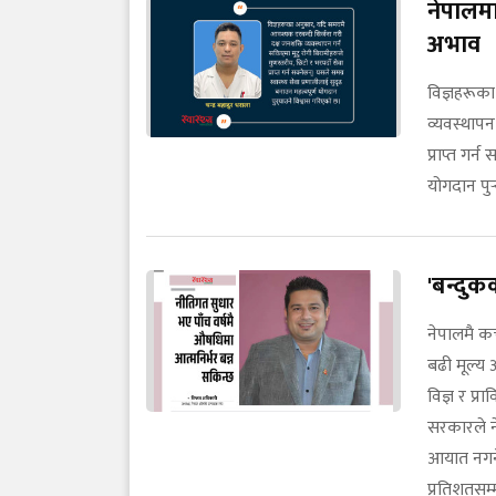
नेपालमा
अभाव
विज्ञहरूक
व्यवस्थापन
प्राप्त गर्
योगदान पुर
'बन्दु
नेपालमै कच
बढी मूल्य 
विज्ञ र प्
सरकारले ने
आयात नगर्न
प्रतिशतसम्म