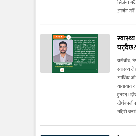
सिर्जना गर्
आर्जन गर्ने
स्वास्थ
घट्दैछ
यसैबीच, नेप
स्वास्थ्य ल
आर्थिक जोख
यातायात र 
हुन्छन्। द
दीर्घकालीन
गहिरो बना