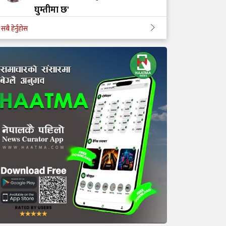
घुम्तीमा छ'
सबै हेर्नुहोस
‘टिम मंगल' चुनावी समूह मात्र थिएन,
मेडिकल मुभमेन्ट हो : डा. मंगल रावल
'हरेक टाउको दुखाइ ब्रेन ट्युमर होइन,
यी लक्षणहरू देखिए हुनसक्छ जोखिम'
डा. अमात्यलाई प्रश्न– धेरै हेडफोन वा
इयरफोनको प्रयोगले कानमा असर
गर्छ ?