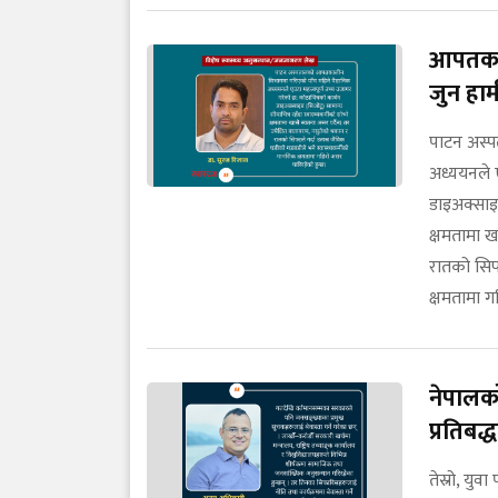
आपतकाल
जुन हामी
पाटन अस्प
अध्ययनले ए
डाइअक्साइड
क्षमतामा ख
रातको सिफ्
क्षमतामा ग
नेपालक
प्रतिबद
तेस्रो, यु