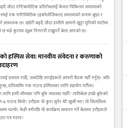
ढ्दै जाँदा एन्टिबायोटिक प्रतिरोधलाई केवल चिकित्सा समस्याको
्र नभई एक पारिस्थितिक (इकोलोजिकल) समस्याको रूपमा बुझ्न र
्न आवश्यक छ। खडेरी बढ्दै जाँदा हामीले आफ्नो खुट्टा मुनिको माटोमा
छ भन्ने कुरामा सूक्ष्म निगरानी राख्नुपर्ने बेला आएको छ।
को हस्पिस सेवा: मानवीय संवेदना र करुणाको
उदाहरण
ूलाई प्रस्ताव राखेँ, 'अबदेखि तपाईंहरूले आफ्नो बैठक यहीँ गर्नुस्। जति
न्छ, प्रतिव्यक्ति एक पाउन्ड हस्पिसका लागि सहयोग गरौँला।
लागि हामी सोमबार पनि बुफे व्यवस्था गर्छौं।' त्यतिबेला हाम्रो बुफेको
 ७ पाउन्ड थियो। उनीहरू यो कुरा सुनेर धेरै खुसी भए। यो सिलसिला
्म चल्यो। केही वर्षपछि यो कार्यक्रम समापन गर्ने बेलामा उनीहरूले
उटा पत्र पठाए।