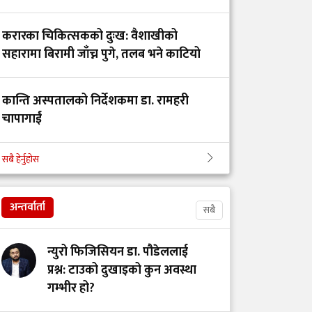
करारका चिकित्सकको दुःख: वैशाखीको
सहारामा बिरामी जाँच्न पुगे, तलब भने काटियो
कान्ति अस्पतालको निर्देशकमा डा. रामहरी
चापागाईं
सबै हेर्नुहोस
डाक्टर र सांसदका चालकको तलब 'उस्तै' भन्दै
युट्युबर टंक दाहालद्वारा भ्रामक दाबी
अन्तर्वार्ता
सबै
न्युरो फिजिसियन डा. पौडेललाई
प्रश्न: टाउको दुखाइको कुन अवस्था
गम्भीर हो?