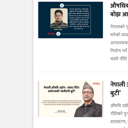
औषधिको 
बोझ आउन
नेपालको चुन
भनेको वास्त
अनावश्यक ए
निर्माण गर
यस्तो नीति
नेपाली 
बुटी’
औषधि उद्यो
नीतिको पुन
वातावरण, 