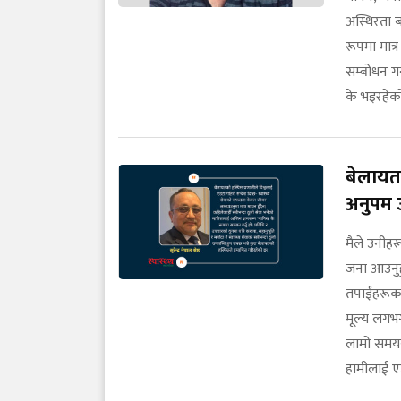
अस्थिरता ब
रूपमा मात
सम्बोधन गर
के भइरहेको 
बेलायत
अनुपम 
मैले उनीहर
जना आउनुहु
तपाईंहरूका 
मूल्य लगभग
लामो समयसम
हामीलाई ए