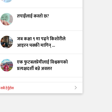
उपचारविहीन अस्पताल:
हामी भवन बनाउँदैछौँ कि
स्वास्थ्य प्रणाली?
तपाईंलाई कस्तो छ?
भयरहित 'जीवनरक्षक',
सुरक्षित अस्पताल:
जब कक्षा ९ मा पढ्ने किशोरीले
स्वास्थ्यकर्मी सुरक्षा ऐनमा
आइरन चक्की मागिन् ...
कडा परिमार्जनको
अपरिहार्यता
एक फुटबलप्रेमीलाई विश्वकपको
प्रत्यक्षदर्शी बन्ने अवसर
अपी बेसक्याम्पको बढ्दो आकर्षण र
सबै हेर्नुहोस
उचाइजन्य रोगको अदृश्य जोखिम
कटारी अस्पताल विवादः माफी, संवाद