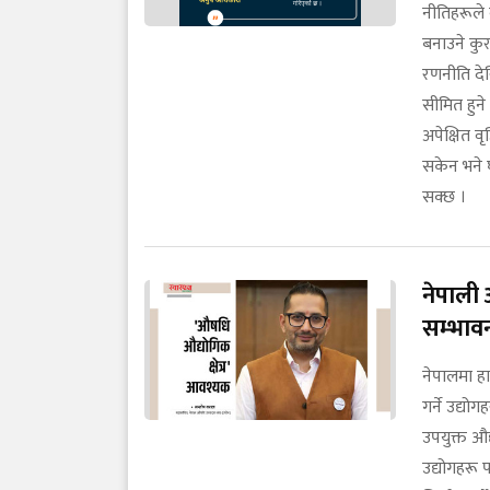
नीतिहरूले व
बनाउने कुर
रणनीति देख
सीमित हुने
अपेक्षित वृ
सकेन भने घ
सक्छ ।
नेपाली 
सम्भाव
नेपालमा हा
गर्ने उद्य
उपयुक्त औद
उद्योगहरू 