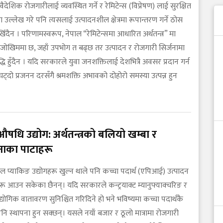
ैदेशिक रोजगारीलाई व्यवस्थित गर्ने र रेमिटेन्स (विप्रेषण) लाई सुरक्षित
ा उल्लेख गरे पनि त्यसलाई उत्पादनशील क्षेत्रमा रूपान्तरण गर्ने ठोस
िँदैन । परिणामस्वरूप, नेपाल “रेमिटेन्समा आधारित अर्थतन्त्र” मा
 जोखिममा छ, जहाँ उपभोग त बढ्छ तर उत्पादन र रोजगारी सिर्जनामा
द्धि हुँदैन । यदि सरकारले युवा जनशक्तिलाई देशभित्रै अवसर प्रदान गर्न
ट्दो प्रजनन दरसँगै श्रमशक्ति अभावको दोहोरो समस्या उत्पन्न हुन
औषधि उद्योग: अर्थतन्त्रको बलियो खम्बा र
नाका पाटाहरू
ल प्याकिङ उद्योगहरू खुल्न थाले पनि कच्चा पदार्थ (एपिआई) उत्पादन
ोगहरू आउन सकेका छैनन्। यदि सरकारले कन्ट्रयाक्ट म्यानुफ्याक्चरिङ र
्योगिक वातावरण सुनिश्चित गरिदिने हो भने भविष्यमा कच्चा पदार्थकै
पनि स्थापना हुन सक्छन्। यसले नयाँ बजार र ठूलो मात्रामा रोजगारी