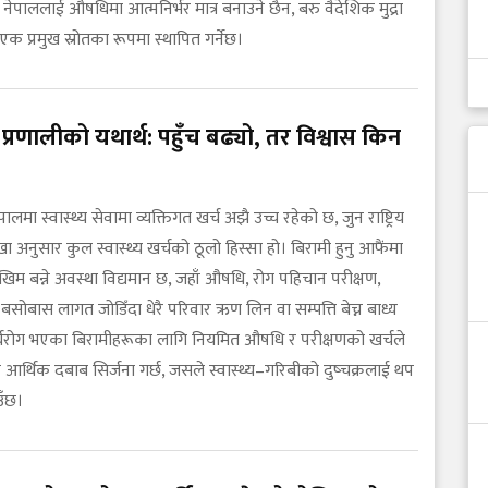
दै नेपाललाई औषधिमा आत्मनिर्भर मात्र बनाउने छैन, बरु वैदेशिक मुद्रा
 एक प्रमुख स्रोतका रूपमा स्थापित गर्नेछ।
्य प्रणालीको यथार्थ: पहुँच बढ्यो, तर विश्वास किन
?
ालमा स्वास्थ्य सेवामा व्यक्तिगत खर्च अझै उच्च रहेको छ, जुन राष्ट्रिय
ेखा अनुसार कुल स्वास्थ्य खर्चको ठूलो हिस्सा हो। बिरामी हुनु आफैंमा
िम बन्ने अवस्था विद्यमान छ, जहाँ औषधि, रोग पहिचान परीक्षण,
बसोबास लागत जोडिँदा धेरै परिवार ऋण लिन वा सम्पत्ति बेच्न बाध्य
ीर्घरोग भएका बिरामीहरूका लागि नियमित औषधि र परीक्षणको खर्चले
 आर्थिक दबाब सिर्जना गर्छ, जसले स्वास्थ्य–गरिबीको दुष्चक्रलाई थप
उँछ।