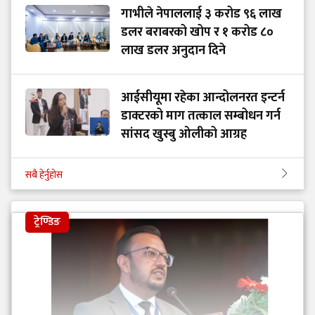
गाभीले नेपाललाई ३ करोड ९६ लाख
डलर बराबरको खोप र १ करोड ८०
लाख डलर अनुदान दिने
आईसीयूमा रहेका आन्दोलनरत इन्टर्न
डाक्टरको माग तत्काल सम्बोधन गर्न
सांसद खुस्बु ओलीको आग्रह
सबै हेर्नुहोस
ट्रेण्डिङ