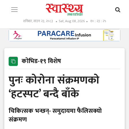
शनिबार, साउन २३, २०८३
Sat, Aug 08, 2026
१० : २३ : २६
कोभिड-१९ विशेष
पुनः कोरोना संक्रमणको
‘हटस्पट’ बन्दै बाँके
चिकित्सक भन्छन्- समुदायमा फैलिसक्यो
संक्रमण