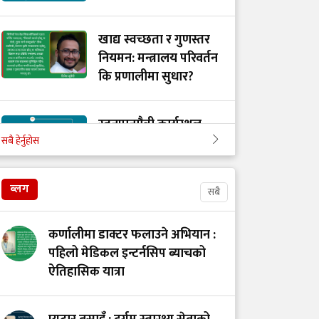
खाद्य स्वच्छता र गुणस्तर
नियमन: मन्त्रालय परिवर्तन
कि प्रणालीमा सुधार?
स्तनपानमैत्री कार्यस्थल
सबै हेर्नुहोस
बनाऔँ
ब्लग
सबै
अस्तित्वको खोजीमा
नर्सिङ पेसा: साधना
कर्णालीमा डाक्टर फलाउने अभियान :
देशको, सम्मान कहिले?
पहिलो मेडिकल इन्टर्नसिप ब्याचको
ऐतिहासिक यात्रा
उपचारविहीन अस्पताल:
हामी भवन बनाउँदैछौँ कि