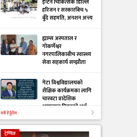
इन्टर्न चिकित्सक डिल्लि
हरिजन र सरकारबिच ५
बुँदे सहमति, अनशन अन्त्य
ह्याम्स अस्पताल र
गोकर्णेश्वर
नगरपालिकाबीच स्वास्थ्य
सेवा सहकार्य सम्झौता
गेटा विश्वविद्यालयको
शैक्षिक कार्यक्रमका लागि
चारवटा प्रादेशिक
अस्पताल दिइनुको अर्थ
सबै हेर्नुहोस
गाभीले नेपाललाई ३ करोड
ट्रेण्डिङ
९६ लाख डलर बराबरको