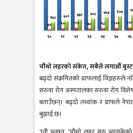
चौथो लहरको संकेत, सबैले लगाऔँ बुस्
बढ्दो संक्रमितको ग्राफलाई विज्ञहरुले 
सरुवा रोग अस्पतालका सरुवा रोग विशेषज्
बताउँछन्। बढ्दो तथ्यांक र ग्राफले न
बुझाई छ।
उनी भन्छन्, ‘चौथो लहर सुरु भइसकेको 