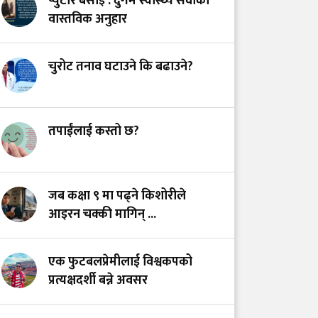
प्युटार बसाइँ : दुर्गम स्वास्थ्य सेवाको
स्वास्थ्य प्रणाली?
वास्तविक अनुहार
भयरहित 'जीवनरक्षक',
चुरोट तनाव घटाउने कि बढाउने?
सुरक्षित अस्पताल:
स्वास्थ्यकर्मी सुरक्षा ऐनमा
कडा परिमार्जनको
अपरिहार्यता
तपाईंलाई कस्तो छ?
डाँडापारिको स्वास्थ्य:
भूगोल, समुदाय र
जब कक्षा ९ मा पढ्ने किशोरीले
जनस्वास्थ्यबीचको सम्बन्ध
आइरन चक्की मागिन् ...
एक फुटबलप्रेमीलाई विश्वकपको
प्रत्यक्षदर्शी बन्ने अवसर