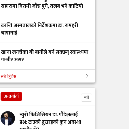
ट्रमा सेन्टर कहाँ हरायो?’
सहारामा बिरामी जाँच्न पुगे, तलब भने काटियो
डाक्टर र सांसदका
कान्ति अस्पतालको निर्देशकमा डा. रामहरी
चालकको तलब 'उस्तै' भन्दै
चापागाईं
युट्युबर टंक दाहालद्वारा
भ्रामक दाबी
खाना लगत्तैका यी बानीले गर्न सक्छन् स्वास्थ्यमा
गम्भीर असर
गोरखाका विकट
विद्यालयमा मुटु रोगको
सबै हेर्नुहोस
खोजी: समयमै रोग पत्ता
बिहान उठ्नेबित्तिकै के खाने, के नखाने?
लाग्दा बच्न थाल्यो
बालबालिकाको जीवन
अन्तर्वार्ता
सबै
सेवा, संघर्ष र सम्मानको
न्युरो फिजिसियन डा. पौडेललाई
पर्खाइमा नर्स
प्रश्न: टाउको दुखाइको कुन अवस्था