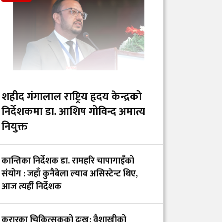
खोप र १ करोड ८० लाख
डलर अनुदान दिने
आईसीयूमा रहेका
आन्दोलनरत इन्टर्न
डाक्टरको माग तत्काल
सम्बोधन गर्न सांसद खुस्बु
शहीद गंगालाल राष्ट्रिय हृदय केन्द्रको
ओलीको आग्रह
निर्देशकमा डा. आशिष गोविन्द अमात्य
नियुक्त
गंगालालको नवनियुक्त
निर्देशक प्रा.डा. आशिष
कान्तिका निर्देशक डा. रामहरि चापागाइँको
गोविन्द अमात्य को हुन्?
संयोग : जहाँ कुनैबेला ल्याब असिस्टेन्ट थिए,
आज त्यहीँ निर्देशक
सांसद प्रा.डा. चन्द्रमोहन
यादवको प्रश्न- ‘ढल्केबरको
करारका चिकित्सकको दुःख: वैशाखीको