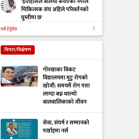
'इतिहासले बलियो बनाएको नेपाल
चिकित्सक संघ अहिले परिवर्तनको
घुम्तीमा छ'
सबै हेर्नुहोस
‘टिम मंगल' चुनावी समूह मात्र थिएन,
मेडिकल मुभमेन्ट हो : डा. मंगल रावल
विचार/विश्लेषण
'हरेक टाउको दुखाइ ब्रेन ट्युमर होइन,
गोरखाका विकट
यी लक्षणहरू देखिए हुनसक्छ जोखिम'
विद्यालयमा मुटु रोगको
खोजी: समयमै रोग पत्ता
लाग्दा बच्न थाल्यो
डा. अमात्यलाई प्रश्न– धेरै हेडफोन वा
बालबालिकाको जीवन
इयरफोनको प्रयोगले कानमा असर
गर्छ ?
सेवा, संघर्ष र सम्मानको
पर्खाइमा नर्स