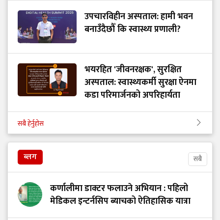
उपचारविहीन अस्पताल: हामी भवन
बनाउँदैछौँ कि स्वास्थ्य प्रणाली?
भयरहित 'जीवनरक्षक', सुरक्षित
अस्पताल: स्वास्थ्यकर्मी सुरक्षा ऐनमा
कडा परिमार्जनको अपरिहार्यता
सबै हेर्नुहोस
ब्लग
सबै
कर्णालीमा डाक्टर फलाउने अभियान : पहिलो
मेडिकल इन्टर्नसिप ब्याचको ऐतिहासिक यात्रा