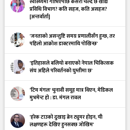
स्वास्थ्यमा गाभिएपछि कसरी चल्दै छ खाद्य
प्रविधि विभाग? कति सहज, कति असहज?
[अन्तर्वार्ता]
'जनताको असन्तुष्टि समग्र प्रणालीसँग हुन्छ, तर
पहिलो आक्रोश डाक्टरमाथि पोखिन्छ'
'इतिहासले बलियो बनाएको नेपाल चिकित्सक
संघ अहिले परिवर्तनको घुम्तीमा छ'
‘टिम मंगल' चुनावी समूह मात्र थिएन, मेडिकल
मुभमेन्ट हो : डा. मंगल रावल
'हरेक टाउको दुखाइ ब्रेन ट्युमर होइन, यी
लक्षणहरू देखिए हुनसक्छ जोखिम'