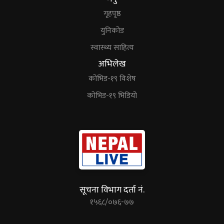
गृहपृष्ठ
युनिकोड
स्वास्थ्य साहित्य
अभिलेख
कोभिड-१९ विशेष
कोभिड-१९ भिडियो
सूचना विभाग दर्ता नं.
१५६८/०७६-७७