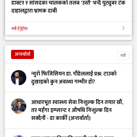
डाक्टर र सांसदका चालकको तलब 'उस्तै' भन्दै युट्युबर टंक
दाहालद्वारा भ्रामक दाबी
सबै हेर्नुहोस
अन्तर्वार्ता
सबै
न्युरो फिजिसियन डा. पौडेललाई प्रश्न: टाउको
दुखाइको कुन अवस्था गम्भीर हो?
आधारभूत स्वास्थ्य सेवा निःशुल्क दिन तयार छौं,
तर महँगा इम्प्लान्ट र औषधि निःशुल्क दिन
सक्दैनौं - डा कार्की (अन्तर्वार्ता)