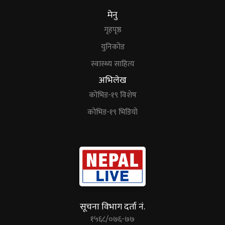
मेनु
गृहपृष्ठ
युनिकोड
स्वास्थ्य साहित्य
अभिलेख
कोभिड-१९ विशेष
कोभिड-१९ भिडियो
सूचना विभाग दर्ता नं.
१५६८/०७६-७७