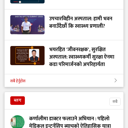
उपचारविहीन अस्पताल: हामी भवन
बनाउँदैछौँ कि स्वास्थ्य प्रणाली?
भयरहित 'जीवनरक्षक', सुरक्षित
अस्पताल: स्वास्थ्यकर्मी सुरक्षा ऐनमा
कडा परिमार्जनको अपरिहार्यता
सबै हेर्नुहोस
ब्लग
सबै
कर्णालीमा डाक्टर फलाउने अभियान : पहिलो
मेडिकल इन्टर्नसिप ब्याचको ऐतिहासिक यात्रा