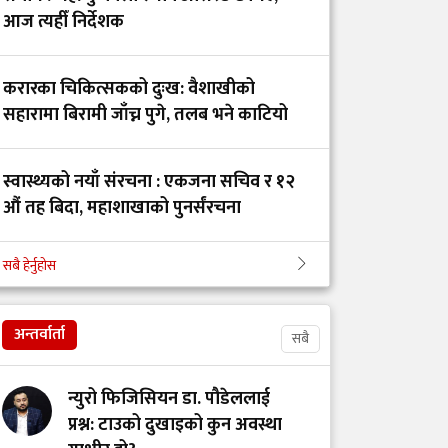
पर्खाइमा नर्स
आज त्यहीँ निर्देशक
करारका चिकित्सकको दुःख: वैशाखीको
गंगालाल हृदय
सहारामा बिरामी जाँच्न पुगे, तलब भने काटियो
केन्द्रका निर्देशकद्वारा पद
तथा गोपनीयताको शपथ
ग्रहण
स्वास्थ्यको नयाँ संरचना : एकजना सचिव र १२
औं तह बिदा, महाशाखाको पुनर्संरचना
नेपाल फार्मेसी परिषद्को
रजिस्ट्रारमा हरिश सिंह
सबै हेर्नुहोस
भक्तपुर अस्पतालको आईसीयुमा तोडफोडदेखि
थापा नियुक्त
कर्मचारीमाथि आक्रमण किन भयो?
अन्तर्वार्ता
सबै
बजारमा नक्कली पशु
औषधि! कान्तिपुर भेट
न्युरो फिजिसियन डा. पौडेललाई
डिस्ट्रिब्युटर्सद्वारा
प्रश्न: टाउको दुखाइको कुन अवस्था
विक्रेताहरूलाई सचेत रहन