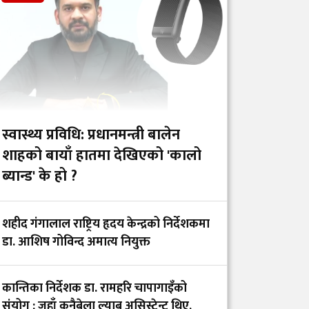
यादवको प्रश्न- ‘ढल्केबरको
ट्रमा सेन्टर कहाँ हरायो?’
डाक्टर र सांसदका
चालकको तलब 'उस्तै' भन्दै
युट्युबर टंक दाहालद्वारा
भ्रामक दाबी
स्वास्थ्य प्रविधि: प्रधानमन्त्री बालेन
शाहको बायाँ हातमा देखिएको 'कालो
ब्यान्ड' के हो ?
गोरखाका विकट
विद्यालयमा मुटु रोगको
खोजी: समयमै रोग पत्ता
शहीद गंगालाल राष्ट्रिय हृदय केन्द्रको निर्देशकमा
लाग्दा बच्न थाल्यो
डा. आशिष गोविन्द अमात्य नियुक्त
बालबालिकाको जीवन
कान्तिका निर्देशक डा. रामहरि चापागाइँको
सेवा, संघर्ष र सम्मानको
संयोग : जहाँ कुनैबेला ल्याब असिस्टेन्ट थिए,