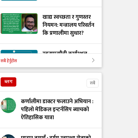
खाद्य स्वच्छता र गुणस्तर
नियमन: मन्त्रालय परिवर्तन
कि प्रणालीमा सुधार?
स्तनपानमैत्री कार्यस्थल
सबै हेर्नुहोस
बनाऔँ
ब्लग
सबै
अस्तित्वको खोजीमा
नर्सिङ पेसा: साधना
कर्णालीमा डाक्टर फलाउने अभियान :
देशको, सम्मान कहिले?
पहिलो मेडिकल इन्टर्नसिप ब्याचको
ऐतिहासिक यात्रा
उपचारविहीन अस्पताल:
हामी भवन बनाउँदैछौँ कि