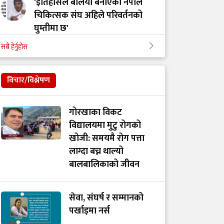
'इतिहासले बलियो बनाएको नेपाल
चिकित्सक संघ अहिले परिवर्तनको
घुम्तीमा छ'
सबै हेर्नुहोस
‘टिम मंगल' चुनावी समूह मात्र थिएन,
मेडिकल मुभमेन्ट हो : डा. मंगल रावल
विचार/विश्लेषण
'हरेक टाउको दुखाइ ब्रेन ट्युमर होइन,
गोरखाका विकट
यी लक्षणहरू देखिए हुनसक्छ जोखिम'
विद्यालयमा मुटु रोगको
खोजी: समयमै रोग पत्ता
लाग्दा बच्न थाल्यो
डा. अमात्यलाई प्रश्न– धेरै हेडफोन वा
बालबालिकाको जीवन
इयरफोनको प्रयोगले कानमा असर
गर्छ ?
सेवा, संघर्ष र सम्मानको
पर्खाइमा नर्स