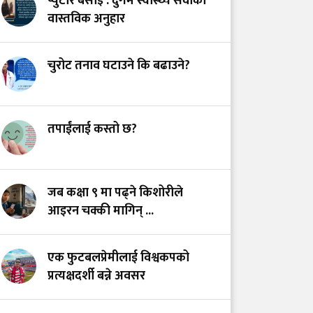
प्युटार बसाइँ : दुर्गम स्वास्थ्य सेवाको
स्वास्थ्य प्रणाली?
वास्तविक अनुहार
भयरहित 'जीवनरक्षक',
चुरोट तनाव घटाउने कि बढाउने?
सुरक्षित अस्पताल:
स्वास्थ्यकर्मी सुरक्षा ऐनमा
कडा परिमार्जनको
अपरिहार्यता
तपाईंलाई कस्तो छ?
डाँडापारिको स्वास्थ्य:
भूगोल, समुदाय र
जब कक्षा ९ मा पढ्ने किशोरीले
जनस्वास्थ्यबीचको सम्बन्ध
आइरन चक्की मागिन् ...
एक फुटबलप्रेमीलाई विश्वकपको
प्रत्यक्षदर्शी बन्ने अवसर