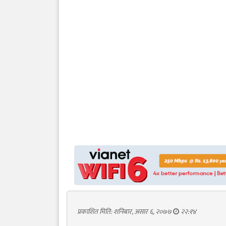
प्रकाशित मिति: शनिबार, असार ६, २०७७
२२:१४