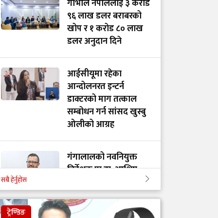
गाभीले नेपाललाई ३ करोड
९६ लाख डलर बराबरको
खोप र १ करोड ८० लाख
डलर अनुदान दिने
आईसीयूमा रहेका
आन्दोलनरत इन्टर्न
डाक्टरको माग तत्काल
सम्बोधन गर्न सांसद खुस्बु
ओलीको आग्रह
गंगालालको नवनियुक्त
निर्देशक प्रा.डा. आशिष
सबै हेर्नुहोस
गोविन्द अमात्य को हुन्?
ट्रेण्डिङ
सांसद प्रा.डा. चन्द्रमोहन