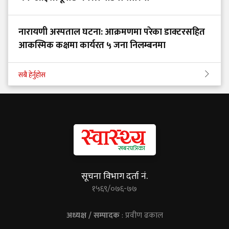
नारायणी अस्पताल घटना: आक्रमणमा परेका डाक्टरसहित
आकस्मिक कक्षमा कार्यरत ५ जना निलम्बनमा
सबै हेर्नुहोस
सूचना विभाग दर्ता नं.
१५६९/०७६-७७
अध्यक्ष / सम्पादक
: प्रवीण ढकाल