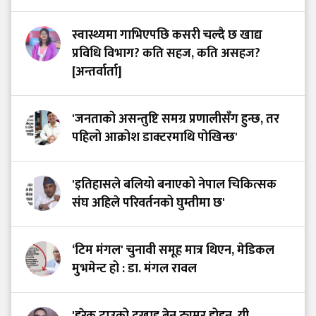
स्वास्थ्यमा गाभिएपछि कसरी चल्दै छ खाद्य
प्रविधि विभाग? कति सहज, कति असहज?
[अन्तर्वार्ता]
'जनताको असन्तुष्टि समग्र प्रणालीसँग हुन्छ, तर
पहिलो आक्रोश डाक्टरमाथि पोखिन्छ'
'इतिहासले बलियो बनाएको नेपाल चिकित्सक
संघ अहिले परिवर्तनको घुम्तीमा छ'
‘टिम मंगल' चुनावी समूह मात्र थिएन, मेडिकल
मुभमेन्ट हो : डा. मंगल रावल
'हरेक टाउको दुखाइ ब्रेन ट्युमर होइन, यी