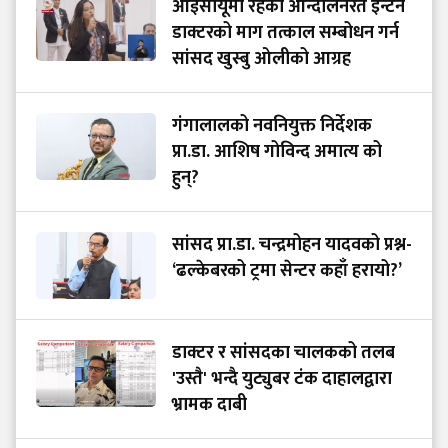
आईसीयूमा रहेका आन्दोलनरत इन्टर्न
डाक्टरको माग तत्काल सम्बोधन गर्न
सांसद खुस्बु ओलीको आग्रह
गंगालालको नवनियुक्त निर्देशक
प्रा.डा. आशिष गोविन्द अमात्य को
हुन्?
सांसद प्रा.डा. चन्द्रमोहन यादवको प्रश्न-
‘ढल्केबरको ट्रमा सेन्टर कहाँ हरायो?’
डाक्टर र सांसदका चालकको तलब
'उस्तै' भन्दै युट्युबर टंक दाहालद्वारा
भ्रामक दाबी