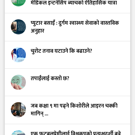
मेडिकल इन्टर्नसिप ब्याचको ऐतिहासिक यात्रा
प्युटार बसाइँ : दुर्गम स्वास्थ्य सेवाको वास्तविक
अनुहार
चुरोट तनाव घटाउने कि बढाउने?
तपाईंलाई कस्तो छ?
जब कक्षा ९ मा पढ्ने किशोरीले आइरन चक्की
मागिन् ...
एक फुटबलप्रेमीलाई विश्वकपको प्रत्यक्षदर्शी बन्ने