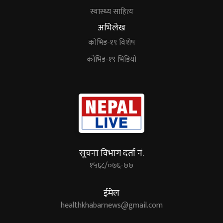
स्वास्थ्य साहित्य
अभिलेख
कोभिड-१९ विशेष
कोभिड-१९ भिडियो
सूचना विभाग दर्ता नं.
१५६८/०७६-७७
ईमेल
healthkhabarnews@gmail.com