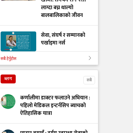
खोजी: समयमै रोग पत्ता
लाग्दा बच्न थाल्यो
बालबालिकाको जीवन
सेवा, संघर्ष र सम्मानको
पर्खाइमा नर्स
सबै हेर्नुहोस
खाद्य स्वच्छता र गुणस्तर
नियमन: मन्त्रालय परिवर्तन
ब्लग
सबै
कि प्रणालीमा सुधार?
कर्णालीमा डाक्टर फलाउने अभियान :
स्तनपानमैत्री कार्यस्थल
पहिलो मेडिकल इन्टर्नसिप ब्याचको
बनाऔँ
ऐतिहासिक यात्रा