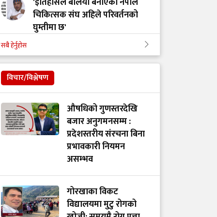
'इतिहासले बलियो बनाएको नेपाल
चिकित्सक संघ अहिले परिवर्तनको
घुम्तीमा छ'
सबै हेर्नुहोस
‘टिम मंगल' चुनावी समूह मात्र थिएन,
मेडिकल मुभमेन्ट हो : डा. मंगल रावल
विचार/विश्लेषण
'हरेक टाउको दुखाइ ब्रेन ट्युमर होइन,
औषधिको गुणस्तरदेखि
यी लक्षणहरू देखिए हुनसक्छ जोखिम'
बजार अनुगमनसम्म :
प्रदेशस्तरीय संरचना बिना
प्रभावकारी नियमन
डा. अमात्यलाई प्रश्न– धेरै हेडफोन वा
असम्भव
इयरफोनको प्रयोगले कानमा असर
गर्छ ?
गोरखाका विकट
विद्यालयमा मुटु रोगको