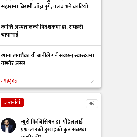
गंगालालको नवनियुक्त
सहारामा बिरामी जाँच्न पुगे, तलब भने काटियो
निर्देशक प्रा.डा. आशिष
गोविन्द अमात्य को हुन्?
कान्ति अस्पतालको निर्देशकमा डा. रामहरी
चापागाईं
सांसद प्रा.डा. चन्द्रमोहन
यादवको प्रश्न- ‘ढल्केबरको
ट्रमा सेन्टर कहाँ हरायो?’
खाना लगत्तैका यी बानीले गर्न सक्छन् स्वास्थ्यमा
गम्भीर असर
डाक्टर र सांसदका
सबै हेर्नुहोस
चालकको तलब 'उस्तै' भन्दै
बिहान उठ्नेबित्तिकै के खाने, के नखाने?
युट्युबर टंक दाहालद्वारा
भ्रामक दाबी
अन्तर्वार्ता
सबै
गोरखाका विकट
न्युरो फिजिसियन डा. पौडेललाई
विद्यालयमा मुटु रोगको
प्रश्न: टाउको दुखाइको कुन अवस्था
खोजी: समयमै रोग पत्ता