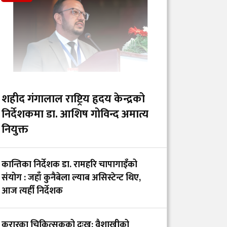
शैक्षिक कार्यक्रमका लागि
चारवटा प्रादेशिक
अस्पताल दिइनुको अर्थ
गाभीले नेपाललाई ३ करोड
९६ लाख डलर बराबरको
खोप र १ करोड ८० लाख
शहीद गंगालाल राष्ट्रिय हृदय केन्द्रको
डलर अनुदान दिने
निर्देशकमा डा. आशिष गोविन्द अमात्य
नियुक्त
आईसीयूमा रहेका
आन्दोलनरत इन्टर्न
कान्तिका निर्देशक डा. रामहरि चापागाइँको
डाक्टरको माग तत्काल
संयोग : जहाँ कुनैबेला ल्याब असिस्टेन्ट थिए,
सम्बोधन गर्न सांसद खुस्बु
आज त्यहीँ निर्देशक
ओलीको आग्रह
करारका चिकित्सकको दुःख: वैशाखीको