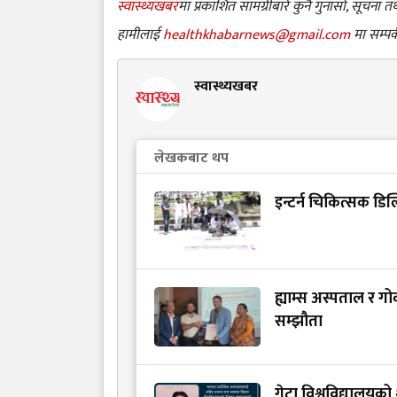
स्वास्थ्यखबर
मा प्रकाशित सामग्रीबारे कुनै गुनासो, सूचना
हामीलाई
healthkhabarnews@gmail.com
मा सम्पर्
स्वास्थ्यखबर
लेखकबाट थप
इन्टर्न चिकित्सक डि
ह्याम्स अस्पताल र गो
सम्झौता
गेटा विश्वविद्यालयको