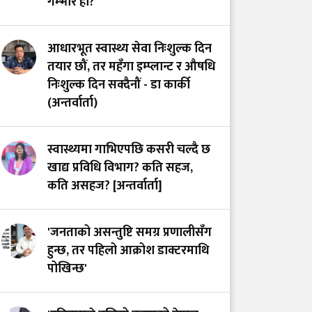
गम्भीर हो?
लाग्दा बच्न थाल्यो
बालबालिकाको जीवन
आधारभूत स्वास्थ्य सेवा निःशुल्क दिन
तयार छौं, तर महँगा इम्प्लान्ट र औषधि
निःशुल्क दिन सक्दैनौं - डा कार्की
(अन्तर्वार्ता)
स्वास्थ्यमा गाभिएपछि कसरी चल्दै छ
खाद्य प्रविधि विभाग? कति सहज,
कति असहज? [अन्तर्वार्ता]
'जनताको असन्तुष्टि समग्र प्रणालीसँग
हुन्छ, तर पहिलो आक्रोश डाक्टरमाथि
पोखिन्छ'