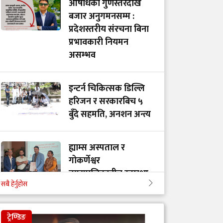
औषधिको गुणस्तरदेखि
बजार अनुगमनसम्म :
प्रदेशस्तरीय संरचना बिना
प्रभावकारी नियमन
असम्भव
इन्टर्न चिकित्सक डिल्लि
हरिजन र सरकारबिच ५
बुँदे सहमति, अनशन अन्त्य
ह्याम्स अस्पताल र
गोकर्णेश्वर
नगरपालिकाबीच स्वास्थ्य
सबै हेर्नुहोस
सेवा सहकार्य सम्झौता
ट्रेण्डिङ
गेटा विश्वविद्यालयको