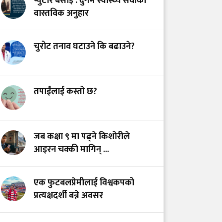
प्युटार बसाइँ : दुर्गम स्वास्थ्य सेवाको
अस्तित्वको खोजीमा
वास्तविक अनुहार
नर्सिङ पेसा: साधना
देशको, सम्मान कहिले?
चुरोट तनाव घटाउने कि बढाउने?
उपचारविहीन अस्पताल:
हामी भवन बनाउँदैछौँ कि
स्वास्थ्य प्रणाली?
तपाईंलाई कस्तो छ?
भयरहित 'जीवनरक्षक',
सुरक्षित अस्पताल:
जब कक्षा ९ मा पढ्ने किशोरीले
स्वास्थ्यकर्मी सुरक्षा ऐनमा
आइरन चक्की मागिन् ...
कडा परिमार्जनको
अपरिहार्यता
एक फुटबलप्रेमीलाई विश्वकपको
प्रत्यक्षदर्शी बन्ने अवसर