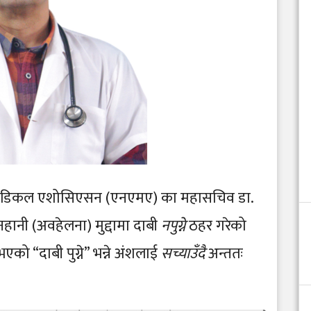
 मेडिकल एशोसिएसन (एनएमए) का महासचिव डा.
हानी (अवहेलना) मुद्दामा दाबी
नपुग्ने
ठहर गरेको
ो “दाबी पुग्ने” भन्ने अंशलाई
सच्याउँदै
अन्ततः