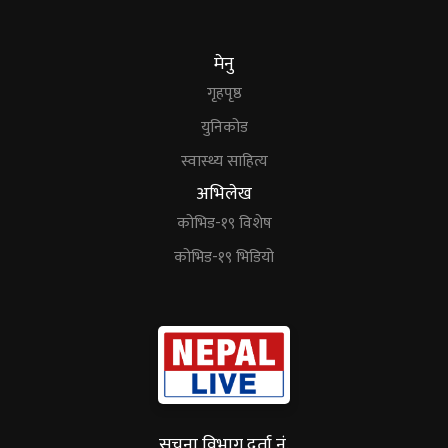
मेनु
गृहपृष्ठ
युनिकोड
स्वास्थ्य साहित्य
अभिलेख
कोभिड-१९ विशेष
कोभिड-१९ भिडियो
सूचना विभाग दर्ता नं.