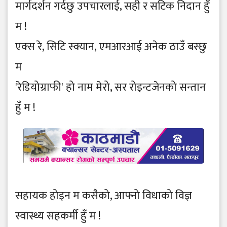
मार्गदर्शन गर्दछु उपचारलाई, सही र सटिक निदान हुँ
म !
एक्स रे, सिटि स्क्यान, एमआरआई अनेक ठाउँ बस्छु
म
'रेडियोग्राफी' हो नाम मेरो, सर रोइन्टजेनको सन्तान
हुँ म !
सहायक होइन म कसैको, आफ्नो विधाको विज्ञ
स्वास्थ्य सहकर्मी हुँ म !