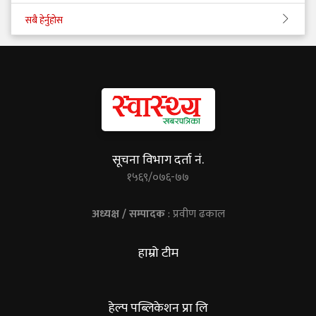
सबै हेर्नुहोस
सूचना विभाग दर्ता नं.
१५६९/०७६-७७
अध्यक्ष / सम्पादक
: प्रवीण ढकाल
हाम्रो टीम
हेल्प पब्लिकेशन प्रा लि