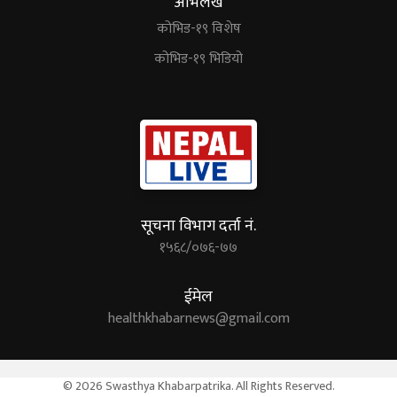
अभिलेख
कोभिड-१९ विशेष
कोभिड-१९ भिडियो
सूचना विभाग दर्ता नं.
१५६८/०७६-७७
ईमेल
healthkhabarnews@gmail.com
© 2026 Swasthya Khabarpatrika. All Rights Reserved.