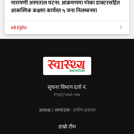
नारायणी अस्पताल घटना: आक्रमणमा परेका डाक्टरसहित
आकस्मिक कक्षमा कार्यरत ५ जना निलम्बनमा
सबै हेर्नुहोस
सूचना विभाग दर्ता नं.
१५६९/०७६-७७
अध्यक्ष / सम्पादक
: प्रवीण ढकाल
हाम्रो टीम