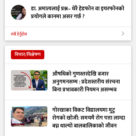
डा. अमात्यलाई प्रश्न– धेरै हेडफोन वा इयरफोनको
प्रयोगले कानमा असर गर्छ ?
सबै हेर्नुहोस
विचार/विश्लेषण
औषधिको गुणस्तरदेखि बजार
अनुगमनसम्म : प्रदेशस्तरीय संरचना
बिना प्रभावकारी नियमन असम्भव
गोरखाका विकट विद्यालयमा मुटु
रोगको खोजी: समयमै रोग पत्ता लाग्दा
बच्न थाल्यो बालबालिकाको जीवन