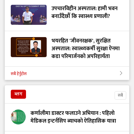
उपचारविहीन अस्पताल: हामी भवन
बनाउँदैछौँ कि स्वास्थ्य प्रणाली?
भयरहित 'जीवनरक्षक', सुरक्षित
अस्पताल: स्वास्थ्यकर्मी सुरक्षा ऐनमा
कडा परिमार्जनको अपरिहार्यता
सबै हेर्नुहोस
ब्लग
सबै
कर्णालीमा डाक्टर फलाउने अभियान : पहिलो
मेडिकल इन्टर्नसिप ब्याचको ऐतिहासिक यात्रा