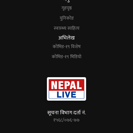
गृहपृष्ठ
युनिकोड
स्वास्थ्य साहित्य
अभिलेख
कोभिड-१९ विशेष
कोभिड-१९ भिडियो
सूचना विभाग दर्ता नं.
१५६८/०७६-७७