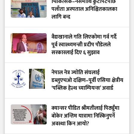
चिकित्सक–नर्समाथि कुटपिटपछि
पलाँता अस्पताल अनिश्चितकालका
लागि बन्द
वैद्यखानाले गति लिएकोमा गर्व गर्दै
पूर्व स्वास्थ्यमन्त्री प्रदीप पौडेलले
सरकारलाई दिए ६ सुझाव
नेपाल नेत्र ज्योति संघलाई
डब्लुएचओ दक्षिण–पूर्वी एसिया क्षेत्रीय
‘पब्लिक हेल्थ च्याम्पियन्स’ अवार्ड
क्यान्सर पीडित श्रीमतीलाई पिठ्युँमा
बोकेर अन्तिम यात्रामा निस्किनुपर्ने
अवस्था किन आयो?