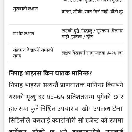
ज्वरो, टाउको दुखाइ, मांसपेशी दुखाइ (My
सुरुवाती लक्षण
वान्ता, खोकी, सास फेर्न गाह्रो, घाँटी दुखाइ
टाउको घुम्ने ,निद्रालु / सुस्तपन ,चेतनामा पर
गम्भीर लक्षण
गाह्रो ,झट्का / दौरा
संक्रमण देखापर्ने सम्मको
लक्षण देखापर्न सामान्यतया ४–१४ दिन लाग
समय
निपाह भाइरस किन घातक मानिन्छ?
निपाह भाइरस अत्यन्तै प्राणघातक मानिन्छ किनभने
यसको मृत्यु दर ४०–७५ प्रतिशतसम्म पुगेको छ र
हालसम्म कुनै निश्चित उपचार वा खोप उपलब्ध छैन।
सिडिसीले यसलाई क्याटोगोरी सी एजेन्ट को रूपमा