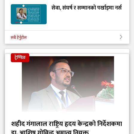
सेवा, संघर्ष र सम्मानको पर्खाइमा नर्स
सबै हेर्नुहोस
ट्रेण्डिङ
शहीद गंगालाल राष्ट्रिय हृदय केन्द्रको निर्देशकमा
डा. आशिष गोविन्द अमात्य नियुक्त