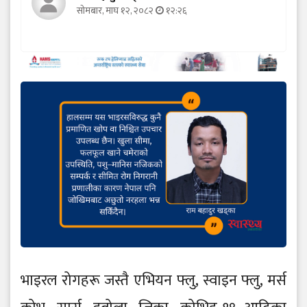
सोमबार, माघ १२, २०८२
१२:२६
भाइरल रोगहरू जस्तै एभियन फ्लु, स्वाइन फ्लु, मर्स