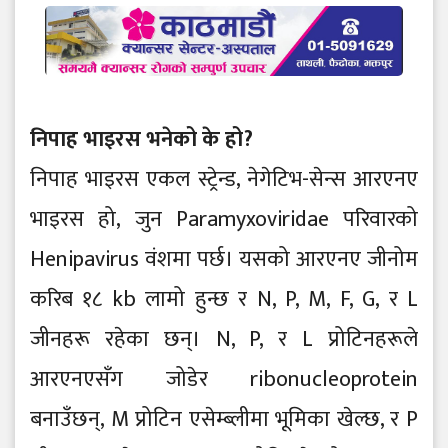
निपाह भाइरस भनेको के हो?
निपाह भाइरस एकल स्ट्रेन्ड, नेगेटिभ-सेन्स आरएनए
भाइरस हो, जुन Paramyxoviridae परिवारको
Henipavirus वंशमा पर्छ। यसको आरएनए जीनोम
करिब १८ kb लामो हुन्छ र N, P, M, F, G, र L
जीनहरू रहेका छन्। N, P, र L प्रोटिनहरूले
आरएनएसँग जोडेर ribonucleoprotein
बनाउँछन्, M प्रोटिन एसेम्ब्लीमा भूमिका खेल्छ, र P