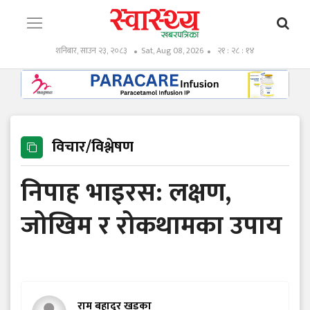
शनिबार, साउन २३, २०८३
Sat, Aug 08, 2026
२१ : २८ : १६
विचार/विश्लेषण
निपाह भाइरस: लक्षण,
जोखिम र रोकथामका उपाय
राम बहादुर खड्का