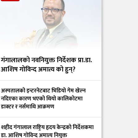
चिकित्सक–नर्समाथि
कुटपिटपछि पलाँता
अस्पताल अनिश्चितकालका
लागि बन्द
गंगालालको नवनियुक्त निर्देशक प्रा.डा.
वैद्यखानाले गति लिएकोमा
आशिष गोविन्द अमात्य को हुन्?
गर्व गर्दै पूर्व स्वास्थ्यमन्त्री
प्रदीप पौडेलले सरकारलाई
अस्पतालको इन्टरनेटबाट भिडियो गेम खेल्न
दिए ६ सुझाव
नदिएका कारण भएको थियो कालिकोटमा
डाक्टर र नर्समाथि आक्रमण
नेपाल नेत्र ज्योति संघलाई
डब्लुएचओ दक्षिण–पूर्वी
शहीद गंगालाल राष्ट्रिय हृदय केन्द्रको निर्देशकमा
एसिया क्षेत्रीय ‘पब्लिक
डा. आशिष गोविन्द अमात्य नियुक्त
हेल्थ च्याम्पियन्स’ अवार्ड