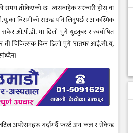
.को समय तोकिएको छ। त्यसबाहेक सरकारी होस् वा
सी.यू.का बिरामीको राउन्ड पनि लिनुपर्छ र आकस्मिक
ड सकेर ओ.पी.डी. मा ढिलो पुगे युट्युबर र स्वघोषित
्। तर ती चिकित्सक किन ढिलो पुगे 'रातभर आई.सी.यू.
ोध्दैन।
अपरेसनहरू गर्दागर्दै फर्स्ट अन-कल र सेकेन्ड