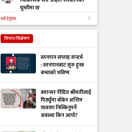
चिकित्सक संघ अहिले परिवर्तनको
घुम्तीमा छ'
सबै हेर्नुहोस
‘टिम मंगल' चुनावी समूह मात्र थिएन,
मेडिकल मुभमेन्ट हो : डा. मंगल रावल
विचार/विश्लेषण
'हरेक टाउको दुखाइ ब्रेन ट्युमर होइन,
स्तनपान सप्ताह सन्दर्भ
यी लक्षणहरू देखिए हुनसक्छ जोखिम'
: स्तनपानबाट सुरु हुन्छ
बच्चाको भविष्य
डा. अमात्यलाई प्रश्न– धेरै हेडफोन वा
इयरफोनको प्रयोगले कानमा असर
क्यान्सर पीडित श्रीमतीलाई
गर्छ ?
पिठ्युँमा बोकेर अन्तिम
यात्रामा निस्किनुपर्ने
अवस्था किन आयो?