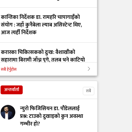
कान्तिका निर्देशक डा. रामहरि चापागाइँको
क्यान्सर पीडित श्रीमतीलाई
संयोग : जहाँ कुनैबेला ल्याब असिस्टेन्ट थिए,
पिठ्युँमा बोकेर अन्तिम
आज त्यहीँ निर्देशक
यात्रामा निस्किनुपर्ने
अवस्था किन आयो?
करारका चिकित्सकको दुःख: वैशाखीको
सहारामा बिरामी जाँच्न पुगे, तलब भने काटियो
पलाँता अस्पतालमा
चिकित्सक र नर्समाथि
सबै हेर्नुहोस
दुर्व्यवहार र तोडफोडमा
कान्ति अस्पतालको निर्देशकमा डा. रामहरी
संलग्न तीन जना पक्राउ
चापागाईं
अन्तर्वार्ता
सबै
मानसिक सामाजिक
न्युरो फिजिसियन डा. पौडेललाई
अध्यात्मिक स्वास्थ्य
प्रश्न: टाउको दुखाइको कुन अवस्था
आजको आवश्यकता
गम्भीर हो?