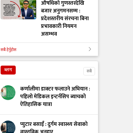
औषधिको गुणस्तरदेखि
बजार अनुगमनसम्म :
प्रदेशस्तरीय संरचना बिना
प्रभावकारी नियमन
असम्भव
सबै हेर्नुहोस
गोरखाका विकट
विद्यालयमा मुटु रोगको
खोजी: समयमै रोग पत्ता
ब्लग
सबै
लाग्दा बच्न थाल्यो
बालबालिकाको जीवन
कर्णालीमा डाक्टर फलाउने अभियान :
पहिलो मेडिकल इन्टर्नसिप ब्याचको
ऐतिहासिक यात्रा
सेवा, संघर्ष र सम्मानको
पर्खाइमा नर्स
प्युटार बसाइँ : दुर्गम स्वास्थ्य सेवाको
वास्तविक अनुहार