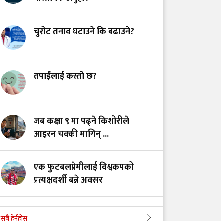
खाद्य स्वच्छता र गुणस्तर
नियमन: मन्त्रालय परिवर्तन
चुरोट तनाव घटाउने कि बढाउने?
कि प्रणालीमा सुधार?
स्तनपानमैत्री कार्यस्थल
तपाईंलाई कस्तो छ?
बनाऔँ
अस्तित्वको खोजीमा
जब कक्षा ९ मा पढ्ने किशोरीले
नर्सिङ पेसा: साधना
आइरन चक्की मागिन् ...
देशको, सम्मान कहिले?
एक फुटबलप्रेमीलाई विश्वकपको
प्रत्यक्षदर्शी बन्ने अवसर
अपी बेसक्याम्पको बढ्दो आकर्षण र
सबै हेर्नुहोस