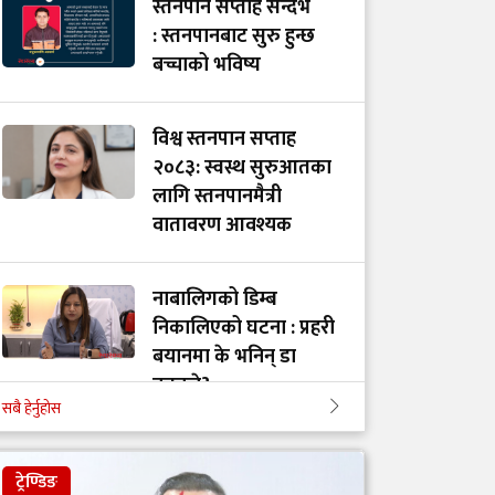
स्तनपान सप्ताह सन्दर्भ
: स्तनपानबाट सुरु हुन्छ
बच्चाको भविष्य
विश्व स्तनपान सप्ताह
२०८३: स्वस्थ सुरुआतका
लागि स्तनपानमैत्री
वातावरण आवश्यक
नाबालिगको डिम्ब
निकालिएको घटना : प्रहरी
बयानमा के भनिन् डा
नुतनले?
सबै हेर्नुहोस
५० वर्षपछि पिसाबमा रगत
ट्रेण्डिङ
देखिए क्यान्सरको जोखिम