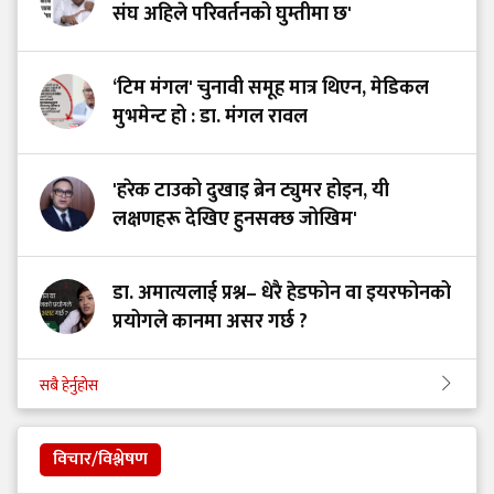
संघ अहिले परिवर्तनको घुम्तीमा छ'
‘टिम मंगल' चुनावी समूह मात्र थिएन, मेडिकल
मुभमेन्ट हो : डा. मंगल रावल
'हरेक टाउको दुखाइ ब्रेन ट्युमर होइन, यी
लक्षणहरू देखिए हुनसक्छ जोखिम'
डा. अमात्यलाई प्रश्न– धेरै हेडफोन वा इयरफोनको
प्रयोगले कानमा असर गर्छ ?
सबै हेर्नुहोस
विचार/विश्लेषण