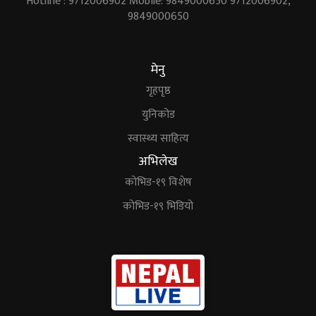
Hotline : 9712006902 Mobile: 9849000650 9712006902,
9849000650
मेनु
गृहपृष्ठ
युनिकोड
स्वास्थ्य साहित्य
अभिलेख
कोभिड-१९ विशेष
कोभिड-१९ भिडियो