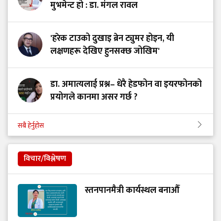
मुभमेन्ट हो : डा. मंगल रावल
'हरेक टाउको दुखाइ ब्रेन ट्युमर होइन, यी
लक्षणहरू देखिए हुनसक्छ जोखिम'
डा. अमात्यलाई प्रश्न– धेरै हेडफोन वा इयरफोनको
प्रयोगले कानमा असर गर्छ ?
सबै हेर्नुहोस
विचार/विश्लेषण
स्तनपानमैत्री कार्यस्थल बनाऔँ