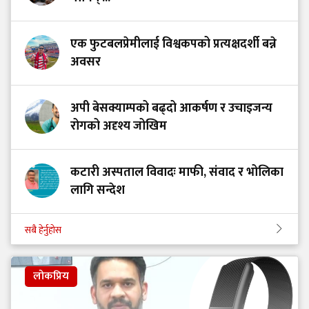
एक फुटबलप्रेमीलाई विश्वकपको प्रत्यक्षदर्शी बन्ने
अवसर
अपी बेसक्याम्पको बढ्दो आकर्षण र उचाइजन्य
रोगको अदृश्य जोखिम
कटारी अस्पताल विवादः माफी, संवाद र भोलिका
लागि सन्देश
सबै हेर्नुहोस
लोकप्रिय