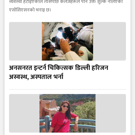
व्यवस्था हटाइएकाले त्यसपछि कलेजहरूले पनि उक्त शुल्क नलिएको
एसोसिएसनको भनाइ छ।
अनसनरत इन्टर्न चिकित्सक डिल्ली हरिजन
अस्वस्थ, अस्पताल भर्ना