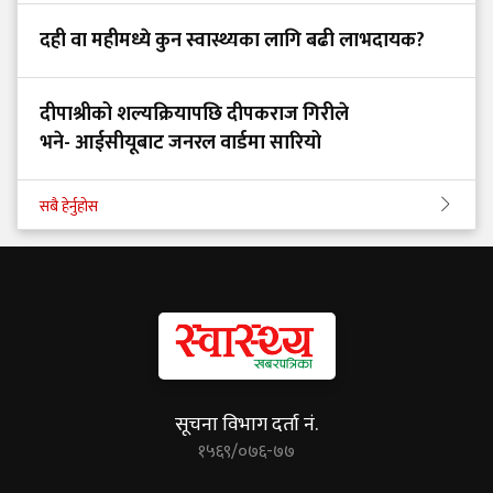
दही वा महीमध्ये कुन स्वास्थ्यका लागि बढी लाभदायक?
दीपाश्रीको शल्यक्रियापछि दीपकराज गिरीले
भने- आईसीयूबाट जनरल वार्डमा सारियो
सबै हेर्नुहोस
सूचना विभाग दर्ता नं.
१५६९/०७६-७७