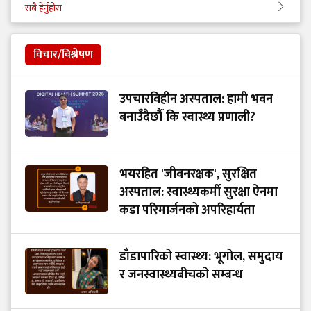
सबै हेर्नुहोस
विचार/विश्लेषण
उपचारविहीन अस्पताल: हामी भवन
बनाउँदैछौँ कि स्वास्थ्य प्रणाली?
भयरहित 'जीवनरक्षक', सुरक्षित
अस्पताल: स्वास्थ्यकर्मी सुरक्षा ऐनमा
कडा परिमार्जनको अपरिहार्यता
डाँडापारिको स्वास्थ्य: भूगोल, समुदाय
र जनस्वास्थ्यबीचको सम्बन्ध