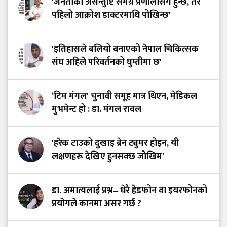
'जनताको असन्तुष्टि समग्र प्रणालीसँग हुन्छ, तर
पहिलो आक्रोश डाक्टरमाथि पोखिन्छ'
'इतिहासले बलियो बनाएको नेपाल चिकित्सक
संघ अहिले परिवर्तनको घुम्तीमा छ'
‘टिम मंगल' चुनावी समूह मात्र थिएन, मेडिकल
मुभमेन्ट हो : डा. मंगल रावल
'हरेक टाउको दुखाइ ब्रेन ट्युमर होइन, यी
लक्षणहरू देखिए हुनसक्छ जोखिम'
डा. अमात्यलाई प्रश्न– धेरै हेडफोन वा इयरफोनको
प्रयोगले कानमा असर गर्छ ?