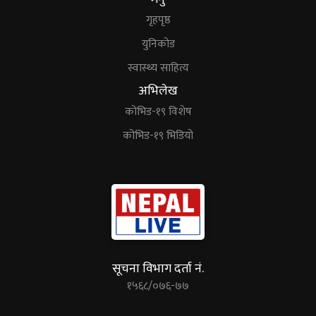
गृहपृष्ठ
युनिकोड
स्वास्थ्य साहित्य
अभिलेख
कोभिड-१९ विशेष
कोभिड-१९ भिडियो
सूचना विभाग दर्ता नं.
१५६८/०७६-७७