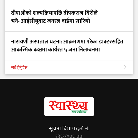
दीपाश्रीको शल्यक्रियापछि दीपकराज गिरीले
भने- आईसीयूबाट जनरल वार्डमा सारियो
नारायणी अस्पताल घटना: आक्रमणमा परेका डाक्टरसहित
आकस्मिक कक्षमा कार्यरत ५ जना निलम्बनमा
सबै हेर्नुहोस
सूचना विभाग दर्ता नं.
१५६९/०७६-७७