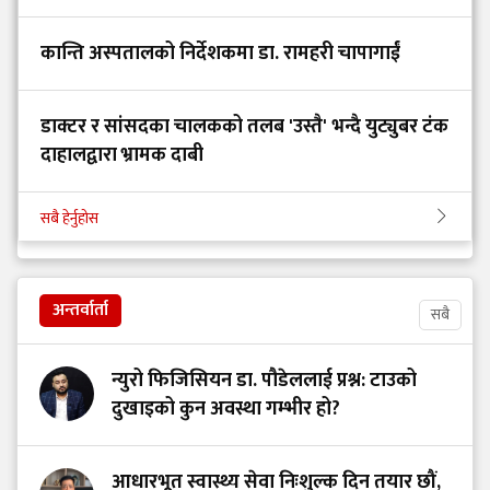
कान्ति अस्पतालको निर्देशकमा डा. रामहरी चापागाईं
डाक्टर र सांसदका चालकको तलब 'उस्तै' भन्दै युट्युबर टंक
दाहालद्वारा भ्रामक दाबी
सबै हेर्नुहोस
अन्तर्वार्ता
सबै
न्युरो फिजिसियन डा. पौडेललाई प्रश्न: टाउको
दुखाइको कुन अवस्था गम्भीर हो?
आधारभूत स्वास्थ्य सेवा निःशुल्क दिन तयार छौं,