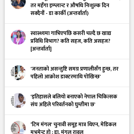
तर महँगा इम्प्लान्ट र औषधि निःशुल्क दिन
सक्दैनौं - डा कार्की (अन्तर्वार्ता)
स्वास्थ्यमा गाभिएपछि कसरी चल्दै छ खाद्य
प्रविधि विभाग? कति सहज, कति असहज?
[अन्तर्वार्ता]
'जनताको असन्तुष्टि समग्र प्रणालीसँग हुन्छ, तर
पहिलो आक्रोश डाक्टरमाथि पोखिन्छ'
'इतिहासले बलियो बनाएको नेपाल चिकित्सक
संघ अहिले परिवर्तनको घुम्तीमा छ'
‘टिम मंगल' चुनावी समूह मात्र थिएन, मेडिकल
मुभमेन्ट हो : डा. मंगल रावल