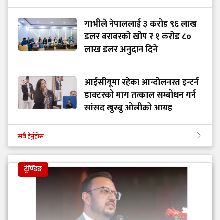
गाभीले नेपाललाई ३ करोड ९६ लाख
डलर बराबरको खोप र १ करोड ८०
लाख डलर अनुदान दिने
आईसीयूमा रहेका आन्दोलनरत इन्टर्न
डाक्टरको माग तत्काल सम्बोधन गर्न
सांसद खुस्बु ओलीको आग्रह
सबै हेर्नुहोस
ट्रेण्डिङ