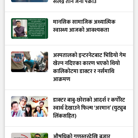
संलग्न तीन जना पक्राउ
मानसिक सामाजिक अध्यात्मिक
स्वास्थ्य आजको आवश्यकता
अस्पतालको इन्टरनेटबाट भिडियो गेम
खेल्न नदिएका कारण भएको थियो
कालिकोटमा डाक्टर र नर्समाथि
आक्रमण
डाक्टर बाबु-छोराको आदर्श र कर्पोरेट
स्वार्थ देखाउने फिल्म ‘अरमान’ (युट्युब
लिंकसहित)
औषधिको गुणस्तरदेखि बजार