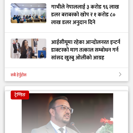
गाभीले नेपाललाई ३ करोड ९६ लाख
डलर बराबरको खोप र १ करोड ८०
लाख डलर अनुदान दिने
आईसीयूमा रहेका आन्दोलनरत इन्टर्न
डाक्टरको माग तत्काल सम्बोधन गर्न
सांसद खुस्बु ओलीको आग्रह
सबै हेर्नुहोस
ट्रेण्डिङ