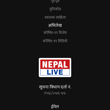
गृहपृष्ठ
युनिकोड
स्वास्थ्य साहित्य
अभिलेख
कोभिड-१९ विशेष
कोभिड-१९ भिडियो
सूचना विभाग दर्ता नं.
१५६८/०७६-७७
ईमेल