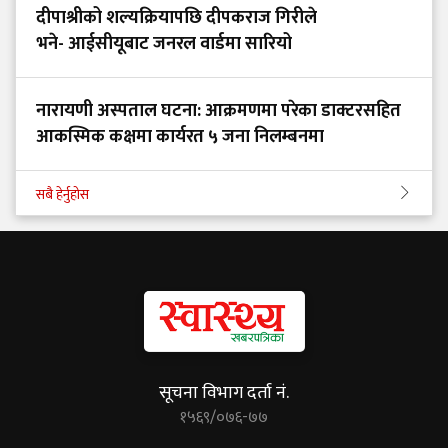
दीपाश्रीको शल्यक्रियापछि दीपकराज गिरीले
भने- आईसीयूबाट जनरल वार्डमा सारियो
नारायणी अस्पताल घटना: आक्रमणमा परेका डाक्टरसहित
आकस्मिक कक्षमा कार्यरत ५ जना निलम्बनमा
सबै हेर्नुहोस
सूचना विभाग दर्ता नं.
१५६९/०७६-७७