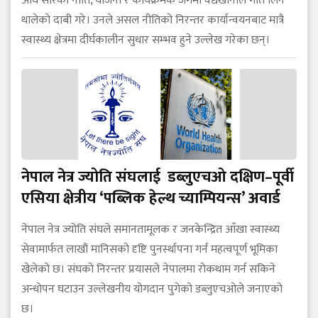
अघि सारेका नीति, योजना र कार्यक्रमकै जगमा वैद्यखानाले गति लिन
थालेको दाबी गरे। उनले असल नीतिको निरन्तर कार्यान्वयनबाट मात्रै
स्वास्थ्य क्षेत्रमा दीर्घकालीन सुधार सम्भव हुने उल्लेख गरेका छन्।
नेपाल नेत्र ज्योति संघलाई डब्लुएचओ दक्षिण–पूर्वी
एसिया क्षेत्रीय ‘पब्लिक हेल्थ च्याम्पियन्स’ अवार्ड
नेपाल नेत्र ज्योति संघले समानतामूलक र जनकेन्द्रित आँखा स्वास्थ्य
सेवामार्फत लाखौं मानिसको दृष्टि पुनर्स्थापना गर्न महत्वपूर्ण भूमिका
खेलेको छ। संघको निरन्तर प्रयासले नेपालमा रोकथाम गर्न सकिने
अन्धोपन घटाउन उल्लेखनीय योगदान पुगेको डब्लुएचओले जनाएको
छ।