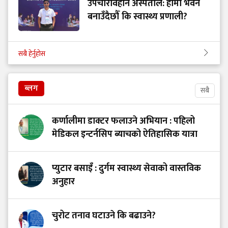
उपचारविहीन अस्पताल: हामी भवन
बनाउँदैछौँ कि स्वास्थ्य प्रणाली?
सबै हेर्नुहोस
ब्लग
सबै
कर्णालीमा डाक्टर फलाउने अभियान : पहिलो
मेडिकल इन्टर्नसिप ब्याचको ऐतिहासिक यात्रा
प्युटार बसाइँ : दुर्गम स्वास्थ्य सेवाको वास्तविक
अनुहार
चुरोट तनाव घटाउने कि बढाउने?