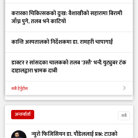
करारका चिकित्सकको दुःख: वैशाखीको सहारामा बिरामी
जाँच्न पुगे, तलब भने काटियो
कान्ति अस्पतालको निर्देशकमा डा. रामहरी चापागाईं
डाक्टर र सांसदका चालकको तलब 'उस्तै' भन्दै युट्युबर टंक
दाहालद्वारा भ्रामक दाबी
सबै हेर्नुहोस
अन्तर्वार्ता
सबै
न्युरो फिजिसियन डा. पौडेललाई प्रश्न: टाउको