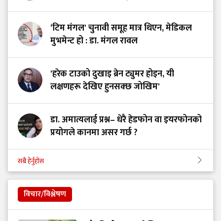
‘टिम मंगल' चुनावी समूह मात्र थिएन, मेडिकल
मुभमेन्ट हो : डा. मंगल रावल
'हरेक टाउको दुखाइ ब्रेन ट्युमर होइन, यी
लक्षणहरू देखिए हुनसक्छ जोखिम'
डा. अमात्यलाई प्रश्न– धेरै हेडफोन वा इयरफोनको
प्रयोगले कानमा असर गर्छ ?
सबै हेर्नुहोस
विचार/विश्लेषण