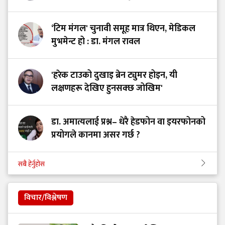
‘टिम मंगल' चुनावी समूह मात्र थिएन, मेडिकल
मुभमेन्ट हो : डा. मंगल रावल
'हरेक टाउको दुखाइ ब्रेन ट्युमर होइन, यी
लक्षणहरू देखिए हुनसक्छ जोखिम'
डा. अमात्यलाई प्रश्न– धेरै हेडफोन वा इयरफोनको
प्रयोगले कानमा असर गर्छ ?
सबै हेर्नुहोस
विचार/विश्लेषण