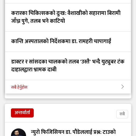
करारका चिकित्सकको दुःख: वैशाखीको सहारामा बिरामी
जाँच्न पुगे, तलब भने काटियो
कान्ति अस्पतालको निर्देशकमा डा. रामहरी चापागाईं
डाक्टर र सांसदका चालकको तलब 'उस्तै' भन्दै युट्युबर टंक
दाहालद्वारा भ्रामक दाबी
सबै हेर्नुहोस
अन्तर्वार्ता
सबै
न्युरो फिजिसियन डा. पौडेललाई प्रश्न: टाउको