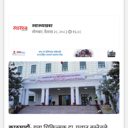
स्वास्थ्यखबर
सोमबार, वैशाख २८, २०८३
१६:२८
काठमाडौं-
युवा चिकित्सक डा. प्रज्ञान बस्नेतले