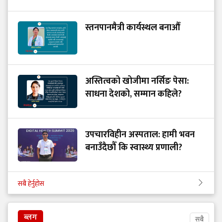
स्तनपानमैत्री कार्यस्थल बनाऔँ
अस्तित्वको खोजीमा नर्सिङ पेसा:
साधना देशको, सम्मान कहिले?
उपचारविहीन अस्पताल: हामी भवन
बनाउँदैछौँ कि स्वास्थ्य प्रणाली?
सबै हेर्नुहोस
ब्लग
सबै