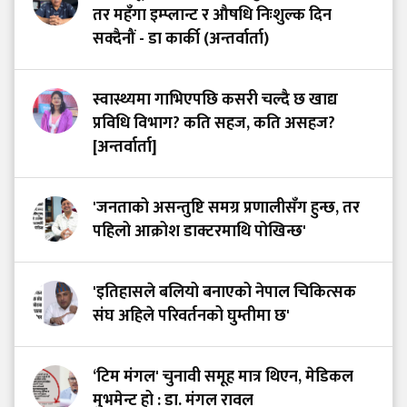
तर महँगा इम्प्लान्ट र औषधि निःशुल्क दिन
सक्दैनौं - डा कार्की (अन्तर्वार्ता)
स्वास्थ्यमा गाभिएपछि कसरी चल्दै छ खाद्य
प्रविधि विभाग? कति सहज, कति असहज?
[अन्तर्वार्ता]
'जनताको असन्तुष्टि समग्र प्रणालीसँग हुन्छ, तर
पहिलो आक्रोश डाक्टरमाथि पोखिन्छ'
'इतिहासले बलियो बनाएको नेपाल चिकित्सक
संघ अहिले परिवर्तनको घुम्तीमा छ'
‘टिम मंगल' चुनावी समूह मात्र थिएन, मेडिकल
मुभमेन्ट हो : डा. मंगल रावल