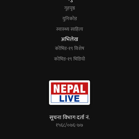
गृहपृष्ठ
युनिकोड
स्वास्थ्य साहित्य
अभिलेख
कोभिड-१९ विशेष
कोभिड-१९ भिडियो
सूचना विभाग दर्ता नं.
१५६८/०७६-७७