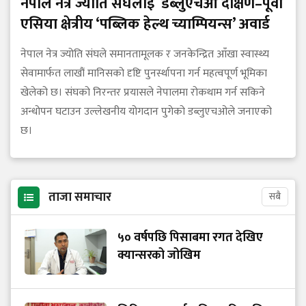
नेपाल नेत्र ज्योति संघलाई डब्लुएचओ दक्षिण–पूर्वी
एसिया क्षेत्रीय ‘पब्लिक हेल्थ च्याम्पियन्स’ अवार्ड
नेपाल नेत्र ज्योति संघले समानतामूलक र जनकेन्द्रित आँखा स्वास्थ्य
सेवामार्फत लाखौं मानिसको दृष्टि पुनर्स्थापना गर्न महत्वपूर्ण भूमिका
खेलेको छ। संघको निरन्तर प्रयासले नेपालमा रोकथाम गर्न सकिने
अन्धोपन घटाउन उल्लेखनीय योगदान पुगेको डब्लुएचओले जनाएको
छ।
ताजा समाचार
सबै
५० वर्षपछि पिसाबमा रगत देखिए
क्यान्सरको जोखिम