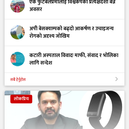
एक फुटबलप्रेमीलाई विश्वकपको प्रत्यक्षदर्शी बन्ने
अवसर
अपी बेसक्याम्पको बढ्दो आकर्षण र उचाइजन्य
रोगको अदृश्य जोखिम
कटारी अस्पताल विवादः माफी, संवाद र भोलिका
लागि सन्देश
सबै हेर्नुहोस
लोकप्रिय