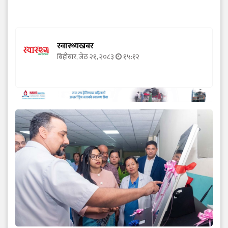
स्वास्थ्यखबर
बिहीबार, जेठ २१, २०८३
१५:१२