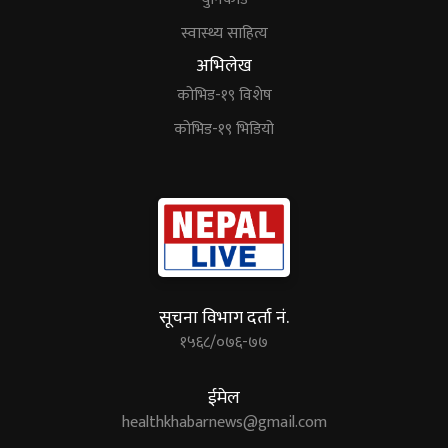
स्वास्थ्य साहित्य
अभिलेख
कोभिड-१९ विशेष
कोभिड-१९ भिडियो
सूचना विभाग दर्ता नं.
१५६८/०७६-७७
ईमेल
healthkhabarnews@gmail.com