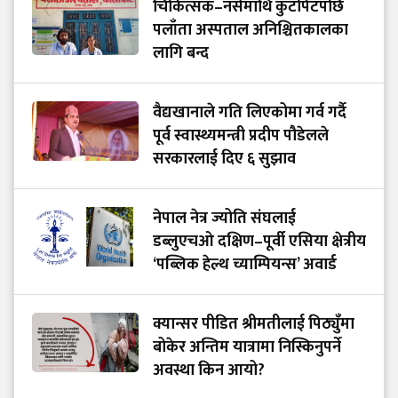
चिकित्सक–नर्समाथि कुटपिटपछि
पलाँता अस्पताल अनिश्चितकालका
लागि बन्द
वैद्यखानाले गति लिएकोमा गर्व गर्दै
पूर्व स्वास्थ्यमन्त्री प्रदीप पौडेलले
सरकारलाई दिए ६ सुझाव
नेपाल नेत्र ज्योति संघलाई
डब्लुएचओ दक्षिण–पूर्वी एसिया क्षेत्रीय
‘पब्लिक हेल्थ च्याम्पियन्स’ अवार्ड
क्यान्सर पीडित श्रीमतीलाई पिठ्युँमा
बोकेर अन्तिम यात्रामा निस्किनुपर्ने
अवस्था किन आयो?