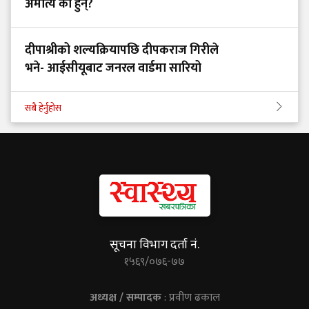
अमात्य को हुन्?
दीपाश्रीको शल्यक्रियापछि दीपकराज गिरीले
भने- आईसीयूबाट जनरल वार्डमा सारियो
सबै हेर्नुहोस
सूचना विभाग दर्ता नं.
१५६९/०७६-७७
अध्यक्ष / सम्पादक
: प्रवीण ढकाल