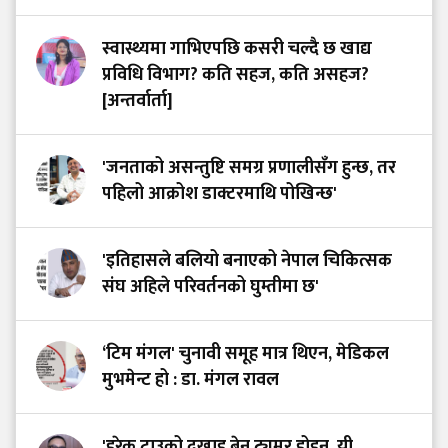
स्वास्थ्यमा गाभिएपछि कसरी चल्दै छ खाद्य
प्रविधि विभाग? कति सहज, कति असहज?
[अन्तर्वार्ता]
'जनताको असन्तुष्टि समग्र प्रणालीसँग हुन्छ, तर
पहिलो आक्रोश डाक्टरमाथि पोखिन्छ'
'इतिहासले बलियो बनाएको नेपाल चिकित्सक
संघ अहिले परिवर्तनको घुम्तीमा छ'
‘टिम मंगल' चुनावी समूह मात्र थिएन, मेडिकल
मुभमेन्ट हो : डा. मंगल रावल
'हरेक टाउको दुखाइ ब्रेन ट्युमर होइन, यी