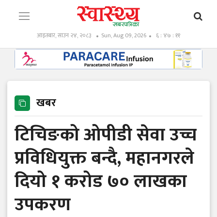
आइतबार, साउन २४, २०८३
Sun, Aug 09, 2026
६ : ४७ : १२
खबर
टिचिङको ओपीडी सेवा उच्च
प्रविधियुक्त बन्दै, महानगरले
दियो १ करोड ७० लाखका
उपकरण