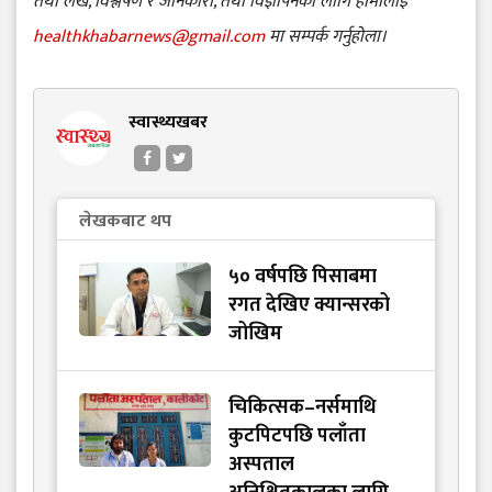
तथा लेख, विश्लेषण र जानकारी, तथा विज्ञापनका लागि हामीलाई
healthkhabarnews@gmail.com
मा सम्पर्क गर्नुहोला।
स्वास्थ्यखबर
लेखकबाट थप
५० वर्षपछि पिसाबमा
रगत देखिए क्यान्सरको
जोखिम
चिकित्सक–नर्समाथि
कुटपिटपछि पलाँता
अस्पताल